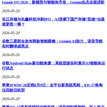
工艺精进的局限性。在此背景下，长电科技提前布局的
Google I/O 2026：新模型与智能体齐发，Gemini生态全面进阶
2.5D/3D封装技术进入收获期，相关产线产能利用率突破
80%。
2026-05-20
市场研究机构Yole Group预测，全球先进封装市场规模将从
长江存储与长鑫科技冲刺IPO，AI浪潮下国产存储“双雄”估值
2025年的531亿美元增至2030年的794亿美元，其中AI相关细
谁更胜一筹？
分领域增速达19%。当前行业呈现"需求刚性、供给紧张、价
2026-05-20
值提升"的显著特征，2025年全球2.5D/3D封装产能缺口达
23%，预计供需紧张将持续至2027年下半年。
谷歌三星联合发布两款智能眼镜：Gemini AI助力，语音导航
实时翻译成亮点
面对历史性机遇，企业加速产能扩张。2026年固定资产投资预
算突破百亿元，重点投向先进封装产线建设。国内核心工厂订
2026-05-20
单饱满，算力芯片和汽车电子领域增长显著。值得注意的是，
尽管股价创历史新高，但当前估值仍低于行业平均水平，显示
谷歌Android Halo新功能来袭：系统层级实时展示AI智能体运
市场对其长期增长潜力保持审慎态度。
行状态
竞争态势日趋激烈。国际市场上，台积电凭借CoWoS技术占
2026-05-20
据85%市场份额，日月光计划将先进封装营收翻倍至32亿美
苹果WWDC26定档6月9日：全平台新系统亮相，iOS 27将淘
元。国内同行同样动作频频，通富微电44亿元定增绑定AI芯
汰四款旧机型
片巨头，华天科技百亿项目聚焦2.5D封装量产。数据显示，国
内封测三巨头全球市占率约20%，但高端封装国产化率不足两
2026-05-20
成，技术追赶之路任重道远。