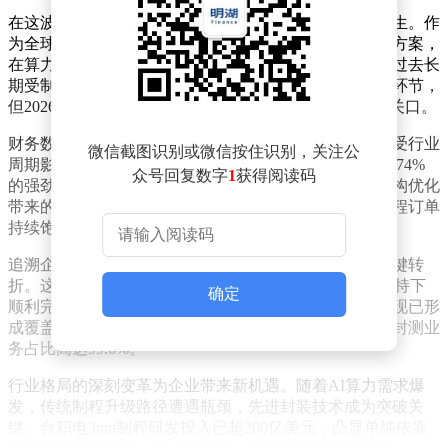
在这波行业盛宴中，老牌封测企业长电科技同样焕发新生。作
为全球第三大封测厂商，该公司凭借完整的一站式解决方案，
在算力芯片、汽车电子等高端领域占据重要地位。尽管过去长
期受制于行业技术定位，其估值水平显著低于设计制造环节，
但2026年以来股价累计涨幅已超65%，总市值突破千亿关口。
财务数据显示，企业基本面正发生积极转变。2025年虽受行业
微信截图识别或微信按住识别，关注公
周期影响净利润微降，但2026年首季度即实现净利润42.74%
众号回复数字
1
获得阅读码
的强劲增长。公司管理层解释称，这主要得益于产品结构优化
带来的毛利率提升，主力产线保持高负荷运转，成熟制程订单
持续饱满。
追溯企业发展历程，2015年收购新加坡星科金朋堪称关键转
折。这笔7.8亿美元的"蛇吞象"交易，在国家产业基金支持下
确定
顺利完成，使企业规模跃居全球前列。经过多年整合，现已形
成覆盖设计仿真到全球物流的全链条服务体系，2025年封测业
务占比高达99.6%。
行业格局的深刻变革为企业带来新机遇。随着AI算力需求爆
发，传统制程升级路径遭遇瓶颈，先进封装技术成为突破关
键。台积电3nm制程研发投入已超200亿美元，凸显单纯依靠