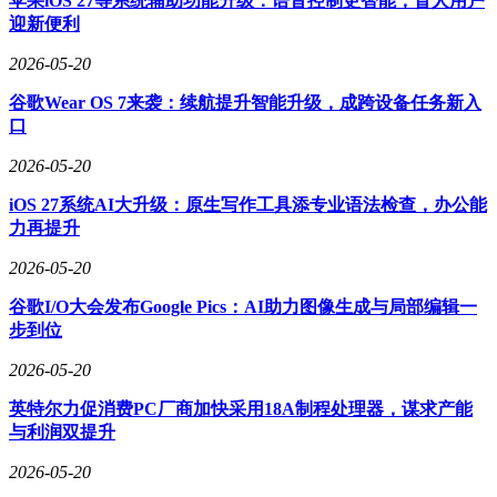
苹果iOS 27等系统辅助功能升级：语音控制更智能，盲人用户
迎新便利
2026-05-20
谷歌Wear OS 7来袭：续航提升智能升级，成跨设备任务新入
口
2026-05-20
iOS 27系统AI大升级：原生写作工具添专业语法检查，办公能
力再提升
2026-05-20
谷歌I/O大会发布Google Pics：AI助力图像生成与局部编辑一
步到位
2026-05-20
英特尔力促消费PC厂商加快采用18A制程处理器，谋求产能
与利润双提升
2026-05-20