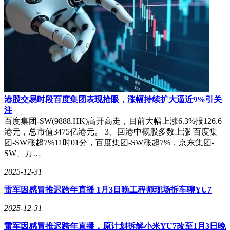
长。陈学桂强调，产业需建立统一标准以避免“孤岛化”，联想
正推动A2A（智能体通信协议）和MCP（工具调用标准）的
落地，前者实现智能体间无缝协作，后者规范外部工具调用，
二者共同构成AI生态的“基础协议”。
在2025天禧AI生态伙伴大会上，联想进一步提出构建下一代
智能体协作基础设施的计划，包括基于A2A的可信协同网络，
以及涵盖连接服务（TAC）与支付服务（TAP）的商业闭环体
系。这一举措旨在通过标准化框架降低生态参与门槛，促进技
术共享与价值共创。陈学桂表示，个人AI的终极目标是让技
港股交易时段百度集团表现抢眼，涨幅持续扩大逼近9%引关
术回归服务本质，使每个个体都能拥有定制化的智能助手，真
注
正实现“技术为人所用”。
百度集团-SW(9888.HK)高开高走，目前大幅上涨6.3%报126.6
港元，总市值3475亿港元。 3、回港中概股多数上涨 百度集
团-SW涨超7%11时01分，百度集团-SW涨超7%，京东集团-
SW、万…
2025-12-31
雷军因感冒推迟跨年直播 1月3日晚工程师现场拆车聊YU7
2025-12-31
雷军因感冒推迟跨年直播，原计划拆解小米YU7改至1月3日晚