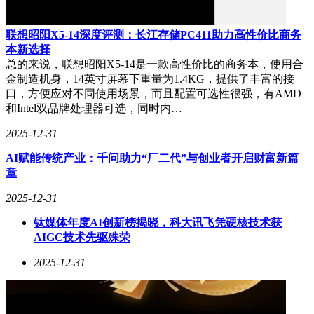
正通过技术创新，推动产业进入“私家车时代”。
王吉平进一步阐释了个人AI的四大核心特征：以用户为中心
联想昭阳X5-14深度评测：长江存储PC411助力高性价比商务
的超级智能体、AI终端与个人云混合架构、跨平台开放连接
本新选择
能力，以及基于个人数据主权的可信安全体系。他强调，个人
总的来说，联想昭阳X5-14是一款高性价比的商务本，使用合
AI将重构人与技术的互动模式，实现“双向适应”而非单向适
金制造机身，14英寸屏幕下重量为1.4KG，提供了丰富的接
配。联想提出的“天禧AI 一体多端”战略正是这一理念的实
口，方便应对不同使用场景，而且配置可选性很强，有AMD
践，其整合了AUI、天禧大脑、生态系统和安全平台，已应用
和Intel双品牌处理器可选，同时内…
于联想PC、手机、平板及AIoT设备，为用户提供无缝衔接的
智能体验。
2025-12-31
AI赋能传统产业：千问助力“厂二代”与创业者开启财富新篇
白皮书指出，个人AI的普及将重塑产业格局。传统以平台为
章
中心的集中式体系，将转向以个体为边界的分布式生态。价值
链、分发模式、协作方式和信任机制均需重新定义，产业中心
2025-12-31
从操作系统和商业平台转移至个人超级智能体。联想凭借终端
厂商的天然优势，占据“连接服务与组件”的关键生态位，未来
钛媒体年度AI创新榜揭晓，科大讯飞凭硬核技术获
将向“全场景整合商”转型，以用户价值为核心整合资源。
AIGC技术先驱殊荣
2025-12-31