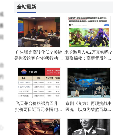
全站最新
域
播
回
广告曝光高转化低？关键
米哈游月入4.2万真实吗？
是你没给客户“必须行动”的
薪资揭秘：高薪背后的高
理由
强度与现实考量
治
的
昊
续
飞天茅台价格强势回升！
京剧《良方》再现抗战中
批价两日近百元涨幅 电商
医魂：以身为柴熬百草，
平台低价难觅
心怀大爱护民安
心