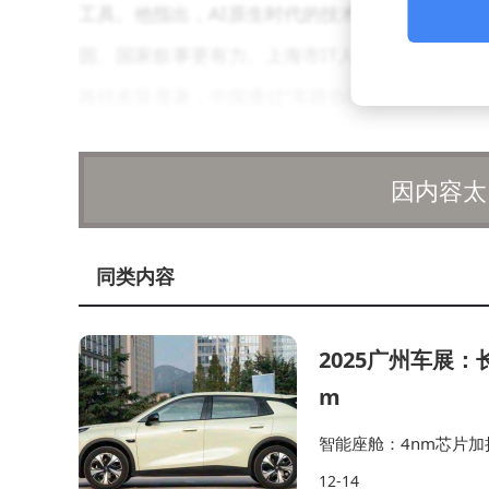
工具。他指出，AI原生时代的技术革命要求生产
固、国家叙事更有力。上海市IT人才协会副会长
路径差异显著，中国通过“车路协同”模式在无人
开放机制，使技术发展契合人文价值需求。
因内容太
针对AI引发的法律挑战，复旦大学法学院副
统法律责任判定逻辑仍适用，但错误信息溯源难度
同类内容
作完善法治保障体系，让技术侵害更困难、事实查
该中心已落户复旦，未来将聚焦全球南方智能鸿沟
2025广州车展：
制提升“以人为本”治理理念的国际传播效能。
m
圆桌论坛环节，专家们深入探讨了数智社会的
智能座舱：4nm芯片加
结构失衡，使真相辨识难度提升，需重新审视新闻
核心硬件直接拉满。智
12-14