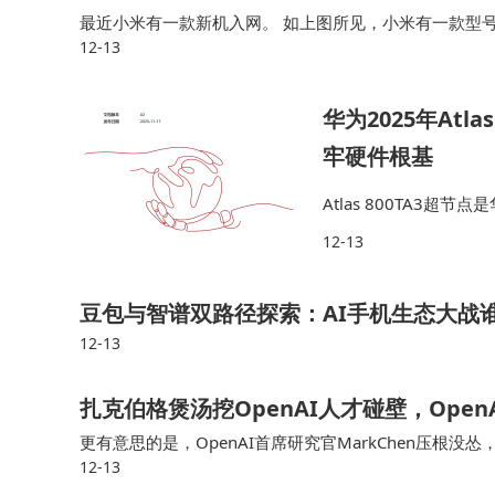
持续为国家治理提供决策参考。
最近小米有一款新机入网。 如上图所见，小米有一款型号为26
12-13
o 5 Pro，按照之前消息，这款新机预计春节前发布，也就
华为2025年Atl
牢硬件根基
Atlas 800TA3
品，以高性能、高可靠
12-13
供强劲硬件支撑。 灵衢
豆包与智谱双路径探索：AI手机生态大战
12-13
扎克伯格煲汤挖OpenAI人才碰壁，Ope
更有意思的是，OpenAI首席研究官MarkChen压根没
12-13
心团队去学烹饪，准备打一场“送饭持久战”。 两年多前