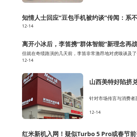
上市，7.99万起的售
题已从“是否违规”转向“价值取向引导”，治理
治理重心应前移至内容生成环节，通过提升AI内
知情人士回应“豆包手机被约谈”传闻：系
12-14
问题需结合社会心态研究，通过跨学科实践推进治
离开小冰后，李笛携“群体智能”新理念再
论坛首发《互联网与国家治理发展报告（20
但就在奇绩路演的几天前，李笛非常激昂地对虎嗅谈及了
志安、卢家银主编，包含18篇专题研究，运用质
12-14
子。 这是一个在当前国内大模型语境下仍然相对陌生的
出，生成式AI的内容安全风险凸显，深度伪造技
台内容供给提出新要求。报告建议未来在AI治理
山西美特好陷挤
理格局。
针对市场传言与消费者
月8日前后关闭了14家
当日下午，两场平行分论坛同步举行。与会者
12-14
尽管有了官方介入和企
论。复旦发展研究院传播与国家治理研究中心成立
学科力量，在网络社会心态、国际舆情等方向形成
红米新机入网！疑似Turbo 5 Pro或春