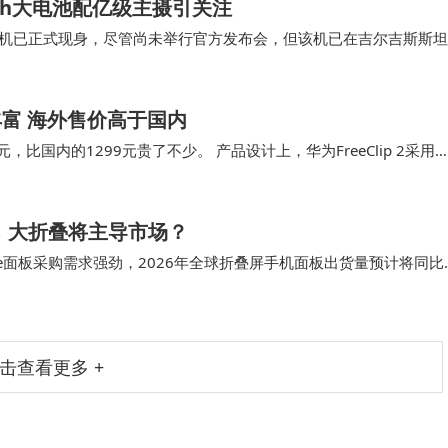
Ah大电池配亿级主摄引关注
款手机已正式现身，尽管尚未举行官方发布会，但该机已在吉尔吉斯斯坦
1080×2392的AMOLED屏…
能丰富 海外售价高于国内
9元，比国内的1299元贵了不少。 产品设计上，华为FreeClip 2采用
，全新云感C…
，大折叠将主导市场？
Phone面板采购需求强劲，2026年全球折叠屏手机面板出货量预计将同比
43%，而第二…
击查看更多 +