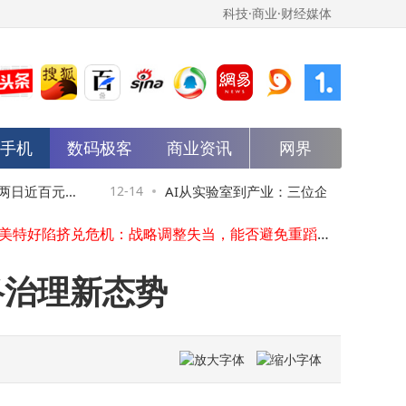
科技·商业·财经媒体
能手机
数码极客
商业资讯
网界
华为千元新宠畅享70X尊享版：巨鲸电池续航强，卫星消息功能全
2025广州车展：长安启源Q05以7.99万起售 激光雷达加身续航超500km
知情人士回应“豆包手机被约谈”传闻：系不实信息，豆包助手连发声明呼吁规则明晰
日近百元涨
12-14
AI从实验室到产业：三位企业家共探价值转
离开小冰后，李笛携“群体智能”新理念再战大模型赛道
山西美特好陷挤兑危机：战略调整失当，能否避免重蹈家乐福覆辙？
向与落地实践
红米新机入网！疑似Turbo 5 Pro或春节前登场，配置激进性能大跨越
华为2025年Atlas 800T A3超节点：高性能AI智算，为大模型训练筑牢硬件根基
络治理新态势
与智谱双路径探索：AI手机生态大战谁能率先突围？
扎克伯格煲汤挖OpenAI人才碰壁，OpenAI凭独特文化与技术战略稳住核心
华为千元新机畅享70X尊享版来袭，巨鲸电池加卫星消息，性价比拉满
华为千元新宠畅享70X尊享版：巨鲸电池续航强，卫星消息功能全
2025广州车展：长安启源Q05以7.99万起售 激光雷达加身续航超500km