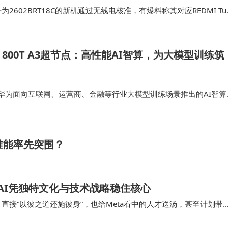
02BRT18C的新机通过无线电核准，有爆料称其对应REDMI Tur
是2026年1月或2…
as 800T A3超节点：高性能AI智算，为大模型训练筑
超节点是华为面向互联网、运营商、金融等行业大模型训练场景推出的AI智算
、易部署为核心优势，适配通用风冷机房部署，为数据中心基础设施
总线…
谁能率先突围？
nAI凭独特文化与技术战略稳住核心
怂，直接“以彼之道还施彼身”，也给Meta看中的人才送汤，甚至计划带
更绝，行业主流都觉得预训练…