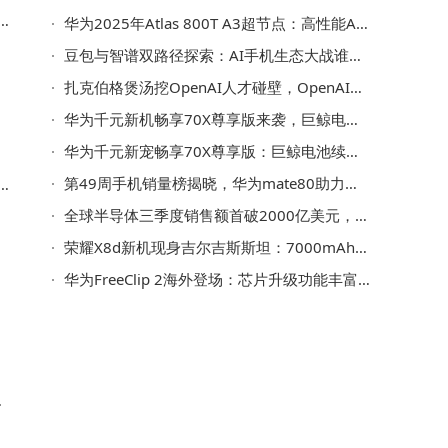
b
华为2025年Atlas 800T A3超节点：高性能AI智算，为大模型训练筑牢硬件根基
豆包与智谱双路径探索：AI手机生态大战谁能率先突围？
扎克伯格煲汤挖OpenAI人才碰壁，OpenAI凭独特文化与技术战略稳住核心
华为千元新机畅享70X尊享版来袭，巨鲸电池加卫星消息，性价比拉满
华为千元新宠畅享70X尊享版：巨鲸电池续航强，卫星消息功能全
第49周手机销量榜揭晓，华为mate80助力国产手机斩获第二佳绩
产
提
全球半导体三季度销售额首破2000亿美元，今年有望再创新高超8000亿
荣耀X8d新机现身吉尔吉斯斯坦：7000mAh大电池配亿级主摄引关注
华为FreeClip 2海外登场：芯片升级功能丰富 海外售价高于国内
核