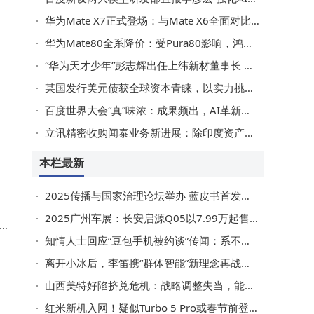
，
华为Mate X7正式登场：与Mate X6全面对比，升级亮点全揭秘
术
华为Mate80全系降价：受Pura80影响，鸿蒙适配待完善下的市场策略
“华为天才少年”彭志辉出任上纬新材董事长 开启跨界新征程
某国发行美元债获全球资本青睐，以实力挑战美元定价权构建新体系
张
百度世界大会“真”味浓：成果频出，AI革新之路有挑战亦有决心
指
立讯精密收购闻泰业务新进展：除印度资产外其余已顺利交割并表
平
本栏最新
治
2025传播与国家治理论坛举办 蓝皮书首发聚焦网络治理新态势
2025广州车展：长安启源Q05以7.99万起售 激光雷达加身续航超500km
知情人士回应“豆包手机被约谈”传闻：系不实信息，豆包助手连发声明呼吁规则明晰
讨
离开小冰后，李笛携“群体智能”新理念再战大模型赛道
多
山西美特好陷挤兑危机：战略调整失当，能否避免重蹈家乐福覆辙？
，
红米新机入网！疑似Turbo 5 Pro或春节前登场，配置激进性能大跨越