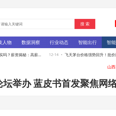
技人物
数据洞察
行业动态
智能出行
智
实吗？薪资揭秘：高薪背
12-14
飞天茅台价格强势回升！批价两
幅 电商平台低价难觅
理论坛举办 蓝皮书首发聚焦网
豆包