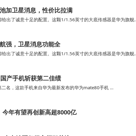
电池加卫星消息，性价比拉满
却给出了诚意十足的配置。这颗1/1.56英寸的大底传感器是华为旗舰
QPD全像素精准对焦技术，使得手…
续航强，卫星消息功能全
却给出了诚意十足的配置。这颗1/1.56英寸的大底传感器是华为旗舰
QPD全像素精准对焦技术，使得手…
助力国产手机斩获第二佳绩
二名，这款手机来自华为最新发布的华为mate80手机 …
，今年有望再创新高超8000亿