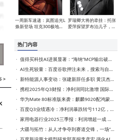
稳
的
一周新车速递：岚图追光L
罗瑞卿大将的牵挂：托张
焕新登场 坦克300极地版/
爱萍探望罗布泊儿子，父
的
五菱星光560/哈弗H9穿越
子情深令人动容
版齐亮相
热门内容
传
值得买科技AI进展显著：“海纳”MCP输出破亿 ACP引领电商新范式
协
AI生死较量：百度谷歌押注未来，搜索与自动驾驶谁能领跑新赛道？
多
>
新特能源人事变动：张建新辞任多职 黄汉杰接棒 股价微跌市值27.31亿港元
，
携程2025年Q3财报：净利润同比激增 国际跨境游需求结构性扩张
机
华为Mate 80标准版来袭：麒麟9020配鸿蒙6，4699元起性价比凸显
k
百度Q3业绩遇冷：净利润暴跌转亏112亿，核心资产减值成主因
家用电器行业2025三季报：利润增超一成 同洲电子等营收增速亮眼
力
，
大疆与拓竹：从人才争夺到赛道交锋，一场“影子战争”悄然打响
问
百度新设两大模型研发部直报李彦宏 强化AI核心优势满足用户需求