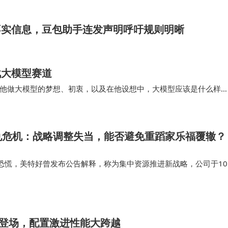
价，却能享受…
路径应从规范约束转向价值嵌入。华东政法大学彭桂兵教授强调
容可识别性守护新闻真实性。复旦大学李良荣教授总结称，技
不实信息，豆包助手连发声明呼吁规则明晰
理创新。
战大模型赛道
25）》蓝皮书，系统梳理人工智能时代的治理变革。该书由
他做大模型的梦想、初衷，以及在他设想中，大模型应该是什么样
化与量化方法探讨算法歧视、数据跨境流动等核心议题。报告
概念：真正能解决复杂问题的，不是一个参数更大的模…
术需完善规则边界；青年精神文化呈现“追求富有”新趋势，对
、内容生态优化等领域推进制度创新，构建智能化、法治化的
兑危机：战略调整失当，能否避免重蹈家乐福覆辙？
恐慌，美特好曾发布公告解释，称为集中资源推进新战略，公司于10
门店，未来将聚焦“美特好生鲜超市”与“开心大集会员店”双品牌运营。
围绕AI版权侵权、社交媒体传播、数字经济不平等议题展开
业的整改承诺，…
于2012年，是国内首个聚焦该领域的研究机构。中心整合
特色研究，下设四大研究方向、两套丛书系列及年度蓝皮书
节前登场，配置激进性能大跨越