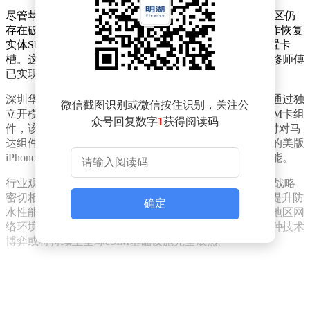
尽管苹果多款国际版本机型已采用eSIM方案，但技术社区仍
存在破解空间。以美版机型为例，用户可通过"改卡"操作恢复
实体SIM卡功能，具体方法包括更换主板组件或加装外置卡
槽。这种改装需求催生了第三方技术解决方案，部分维修师傅
已实现为iPhone Air等机型加装实体卡槽的突破。
深圳华强北电子市场率先涌现出定制化改装服务。商家通过独
微信截图识别或微信按住识别，关注公
立开模技术，在iPhone Air主板底部开辟专用区域安装SIM卡组
众号回复数字
1
获得阅读码
件，该方案巧妙利用iPhone 15 Pro Max的卡槽结构，同时对马
达组件进行重新布局以腾出安装空间。经实测，改装后的美版
iPhone Air可完美兼容实体SIM卡，且不影响设备原有功能。
行业观察人士指出，苹果持续推进eSIM技术与其全球化战略
密切相关。相比实体SIM卡，eSIM具有节省内部空间、提升防
确定
水性能、支持多运营商快速切换等优势。但现阶段不同地区网
络环境差异，仍为第三方改装市场保留了生存空间，这种技术
博弈或将持续至全球eSIM基础设施完全成熟。