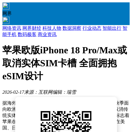
网界
网络资讯
网界财经
科技人物
数据洞察
行业动态
智能出行
智
能手机
数码极客
商业资讯
苹果欧版iPhone 18 Pro/Max或
取消实体SIM卡槽 全面拥抱
eSIM设计
2026-02-17
来源：互联网
编辑：瑞雪
据海外科技媒体techmaniacs披露，苹果公司计划在今年秋季面
向欧洲市场推出的iPhone 18 Pro/Max系列机型，将全面取消传
统实体SIM卡槽，转而采用嵌入式eSIM技术。这一调整标志着
苹果在欧洲市场进一步推进无卡化设计，此前该技术已在美
国、日本、墨西哥及沙特阿拉伯等地区版本机型中应用。