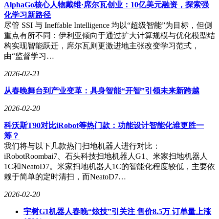
的应用层解决方案占比超过40%。某风投机构合伙人指
AlphaGo核心人物戴维·席尔瓦创业：10亿美元融资，探索强
出："中国创业者擅长把高科技变成可复制的商业模式，这在
化学习新路径
AI时代尤为关键。"
尽管 SSI 与 Ineffable Intelligence 均以“超级智能”为目标，但侧
重点有所不同：伊利亚倾向于通过扩大计算规模与优化模型结
尽管AI编程已取得突破性进展，但完全自动化仍面临挑战。
构实现智能跃迁，席尔瓦则更激进地主张改变学习范式，
某金融科技公司CTO透露："AI生成的代码经常出现逻辑自洽
由“监督学习…
但实际不可用的情况，最终仍需人工审核。"这种局限性反而
催生新的职业机会——具备业务理解能力的AI训练师成为稀
2026-02-21
缺资源，他们需要将模糊的业务需求转化为精确的模型指令。
从春晚舞台到产业变革：具身智能“开智”引领未来新跨越
职业转型压力已蔓延至教育领域。多所高校宣布调整计算机专
2026-02-20
业课程，增加AI工具使用和系统设计比重。某在线教育平台
数据显示，2025年"AI编程"相关课程报名人数同比增长
科沃斯T90对比iRobot等热门款：功能设计智能化谁更胜一
580%，学员年龄层从传统20-35岁扩展至18-45岁全范围。这种
筹？
全民学习潮背后，是整个行业对技术变革的深刻认知：未来的
我们将与以下几款热门扫地机器人进行对比：
开发者必须同时掌握代码能力和AI指挥艺术。
iRobotRoombai7、石头科技扫地机器人G1、米家扫地机器人
1C和NeatoD7。米家扫地机器人1C的智能化程度较低，主要依
赖于简单的定时清扫，而NeatoD7…
2026-02-20
宇树G1机器人春晚“炫技”引关注 售价8.5万 订单量上涨