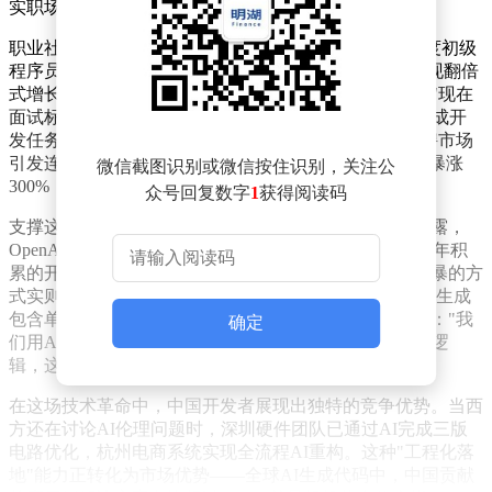
实职场。
职业社交平台LinkedIn的同步数据显示，2025年第四季度初级
程序员岗位需求骤降30%，而"AI架构师"岗位薪资却呈现翻倍
式增长。某头部科技公司技术总监在匿名采访中透露："现在
面试标准完全颠覆，候选人必须现场演示如何指挥AI完成开
发任务，传统算法题已失去参考价值。"这种转变在招聘市场
引发连锁反应，过去三个月"提示词工程"相关技能需求暴涨
微信截图识别或微信按住识别，关注公
300%，成为职场新宠。
众号回复数字
1
获得阅读码
支撑这场变革的是惊人的算力投入。据行业内部人士披露，
OpenAI等科技巨头采用"暴力训练"模式，将GitHub二十年积
累的开源代码全部输入模型进行强化学习。这种看似粗暴的方
式实则构建起庞大的代码知识图谱，使得AI能在0.1秒内生成
包含单元测试的完整接口代码。某电商团队负责人表示："我
确定
们用AI重构后台系统时，发现它能自动优化数据库查询逻
辑，这种能力远超初级工程师。"
在这场技术革命中，中国开发者展现出独特的竞争优势。当西
方还在讨论AI伦理问题时，深圳硬件团队已通过AI完成三版
电路优化，杭州电商系统实现全流程AI重构。这种"工程化落
地"能力正转化为市场优势——全球AI生成代码中，中国贡献