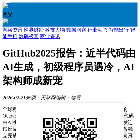
网界
网络资讯
网界财经
科技人物
数据洞察
行业动态
智能出行
智
能手机
数码极客
商业资讯
GitHub2025报告：近半代码由
AI生成，初级程序员遇冷，AI
架构师成新宠
2026-02-21
来源：天脉网
编辑：瑞雪
全球程序员圈近日被一则重磅消息搅动——GitHub发布的
Octoverse 2025年度报告显示，全球代码库中已有近半数代码
由AI生成。这一数据如同一颗深水炸弹，在技术社区引发连
锁反应。更令人震惊的是，报告明确指出AI智能体已具备独
立完成中型软件开发的能力，标志着AI正式从实验室走向真