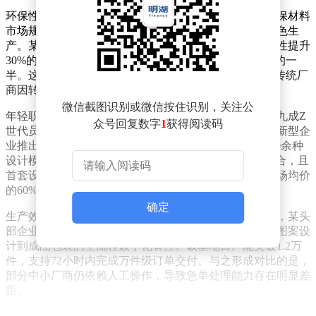
环保性能已成为工装采购的核心指标之一。随着全球环保材料
市场规模预计突破千亿美元，沈阳本地企业加速布局绿色生
产。某本土品牌通过引入可降解面料，将工作服的耐磨性提升
30%的同时，使挥发性有机化合物排放降低至国家标准的一
半。这种技术突破使得其订单量同比增长45%，而部分传统厂
商因转型滞后面临市场份额流失。
微信截图识别或微信按住识别，关注公
年轻职场群体的崛起催生个性化定制需求。调查显示，九成Z
众号回复数字
1
获得阅读码
世代员工希望工作服能体现企业特色与个人风格。某创新型企
业推出的"文化衫定制计划"颇具代表性，该服务包含300余种
设计模板，支持企业LOGO、员工姓名等元素的自由组合，且
首套设计完全免费。这种模式使单件定制成本压缩至市场均价
的60%，交付周期缩短至3个工作日。
确定
生产效率竞争进入白热化阶段。在沈阳经济技术开发区，某头
部企业新建的智能工厂配备全自动印花生产线，实现从图案设
计到成品包装的全流程数字化管控。该基地日产能突破1.2万
件，支持72小时内完成万件级订单交付。与之形成对比的是，
部分中小厂商仍依赖人工操作，导致急单处理能力存在明显差
距。