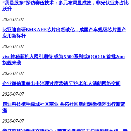
司国际化业务拓展成效可能存在关联。董事长李宏则拥有丰富
“我是股东”探访赛伍技术：多元布局显成效，非光伏业务占比
的行业经验，曾担任工业和信息化部产促中心名誉顾问、津村
跃升
盛实制药有限公司顾问等职务。
2026-07-07
比亚迪自研BMS AFE芯片出货破亿，成国产车规级芯片量产
应用新标杆
2026-07-07
vivo神秘新机入网引期待 或为X500系列或iQOO 16 首批2nm
旗舰来袭
2026-07-07
企业微信重拳出击治理过度营销 守护老年人清朗网络空间
2026-07-07
康迪科技携手绿城社区商业 共拓社区新能源微循环出行新蓝
海
2026-07-07