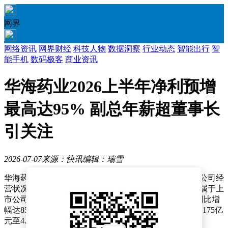
网界
网络资讯
网界财经
科技人物
数据洞察
行业动态
智能出行
智
能手机
数码极客
商业资讯
华海药业2026上半年净利预增
最高达95% 副总年薪超董事长
引关注
2026-07-07
来源：快讯
编辑：瑞雪
华海药业近日披露了2026年半年度业绩预增公告，显示公司经
营状况持续向好。根据财务部门初步测算，报告期内归属于上
市公司股东的净利润预计达到7.565亿元至7.985亿元，同比增
幅达85%至95%；扣除非经常性损益后的净利润预计在4.175亿
元至4.545亿元之间，同比增长15%至25%。