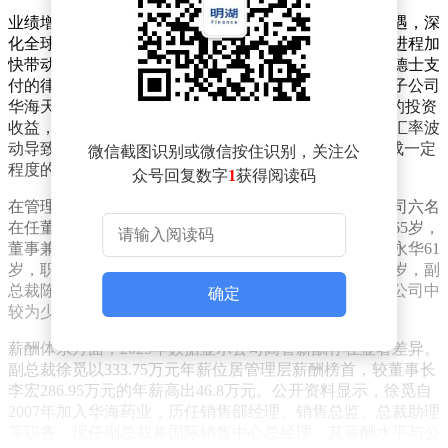
业绩增长主要得益于多方面因素：公司积极把握市场机遇，深
化全球销售网络布局，客户群体持续扩大，新产品放量进程加
快带动销售收入显著提升；缬沙坦欧洲仲裁胜诉后，山德士支
付的律师费、仲裁费等款项为利润增长作出贡献；处置子公司
华海天衡（上海）药物研究股份有限公司67%股权产生的投资
收益，也进一步增厚了利润空间。不过，报告期内美元汇率波
动导致公司产生约0.89亿元汇兑损失，对上半年利润造成一定
微信截图识别或微信按住识别，关注公
程度的负面影响。
众号回复数字
1
获得阅读码
在管理层结构方面，华海药业呈现资深化特征。目前公司六名
在任董高中，有五人年龄超过六十岁：董事长李宏现年65岁，
董事兼总裁陈保华64岁，董事、副总裁兼董事会秘书祝永华61
岁，职工董事兼常务副总裁郭斯嘉63岁，董事单伟光65岁，副
总裁陈其茂年龄最大，已达68岁。这种年龄结构在上市公司中
确定
较为少见。
薪酬体系方面，2025年数据显示公司高管薪酬存在显著差异。
副总裁徐觅以333.75万元年薪位居管理层薪酬榜首，较董事长
李宏286.95万元的年薪高出46.8万元。公开资料显示，徐觅自
2007年加入华海药业，历任销售部经理、销售总监、总裁助理
等职务，现任副总裁兼国际销售中心总经理，其薪酬水平与公