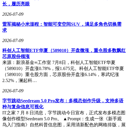
除了中文名的悬念，SkyNomad的品牌定位也引发了各路媒体
长，履历亮眼
的激烈讨论。有人认为它是小米的第二品牌，有人觉得是新产
2026-07-09
品系列，还有人猜测是独立子品牌。但从海报上保留的小米
Logo来看，它大概率是小米体系内的独立产品线，而非像“红
雷军揭秘小米澎程：智能可变空间SUV，满足多角色切换需
米汽车”那样的廉价子品牌。其定价区间预计落在20万到45万
求
元，直接对标理想L系列和问界M系列。这意味着SkyNomad并
非走低价走量路线，而是要在中高端家用市场与目前增程赛道
2026-07-09
的两大霸主正面交锋。这个市场的竞争异常激烈，2025年增程
科创人工智能ETF华夏（589010）开盘微涨，重仓股多数飘红
SUV销量前十名中，理想和问界上榜车型占据了7席，堪称红
芯原股份领涨
得发紫的血海。但小米依然选择在这个时候入局，因为2026年
来源：新浪基金∞工作室 7月8日，科创人工智能ETF华夏
55万辆的销量目标摆在那里。今年上半年，小米汽车累计交付
（589010）开盘涨0.78%，报1.675元。科创人工智能ETF华夏
约18万辆，目标完成率仅三成出头，下半年急需一款能走量的
（589010）重仓股方面，芯原股份开盘涨6.14%，寒武纪涨
重磅产品来填补缺口，SkyNomad无疑是被寄予厚望的那张
2.52%，澜起科…
牌。有消息称，新车已备了超过1万台现车，力求实现“上市即
交付”。
2026-07-09
从SU7到YU7，再到如今的SkyNomad，小米汽车在三年内完
字节跳动Seedream 5.0 Pro发布：多模态创作升级，支持多语
成了三次身份切换。起初，它是“性能挑战者”，以SU7挑战传
种与复杂信息可视化
统性能轿车；随后成为“SUV破局者”，凭借YU7在SUV市场站
IT之家 7 月 8 日消息，字节跳动今日宣布，正式发布多模态图
稳脚跟；如今又化身“家庭出行定义者”，试图开拓全新的增量
像创作模型Seedream 5.0 Pro。 ▲Prompt：生成一张《新手观
空间。有人认为小米过于贪心，试图占据所有赛道。但从另一
鸟入门指南》自然科普信息图，采用清新配色的网格排版，展
个角度看，这恰恰展现了小米的野心与实力，它正努力从一