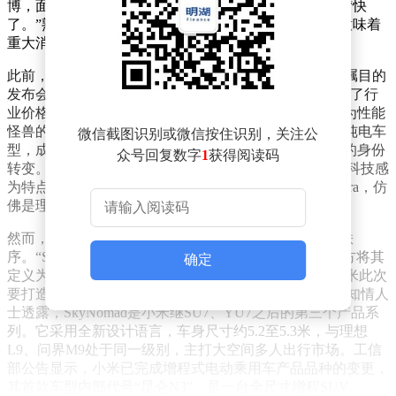
博，面对网友对发布时间的追问，他只回复了两个字：“快
了。”熟悉雷军风格的人都知道，这简单的两个字往往意味着
重大消息即将来临，当年SU7发布前，他便是如此回应。
此前，人们对小米汽车的印象大多停留在SU7那场备受瞩目的
发布会上。21.59万元的定价，犹如一颗重磅炸弹，炸穿了行
业价格底线；零百加速2.78秒的性能表现，更是让其成为性能
怪兽的代名词。过去两年多，小米凭借SU7和YU7两款纯电车
微信截图识别或微信按住识别，关注公
型，成功实现了从“手机厂商造车”到“新势力头部玩家”的身份
众号回复数字
1
获得阅读码
转变。这两款车有着相似的基因，均以纯电、高性能、科技感
为特点，命名逻辑也十分规整，如SU7、YU7、SU7 Ultra，仿
佛是理工男精心排列的Excel表格。
然而，SkyNomad的出现，彻底打破了小米汽车现有的秩
序。“SKY”象征着天空，“NOMAD”寓意着游牧者，官方将其
确定
定义为“一个关于空间和生活的新名字”。简单来说，小米此次
要打造的是一款能让用户带着家人去野外游玩的车。据知情人
士透露，SkyNomad是小米继SU7、YU7之后的第三个产品系
列。它采用全新设计语言，车身尺寸约5.2至5.3米，与理想
L9、问界M9处于同一级别，主打大空间多人出行市场。工信
部公告显示，小米已完成增程式电动乘用车产品品种的变更，
其首款车型内部代号“昆仑N3”，是一台全尺寸增程SUV。