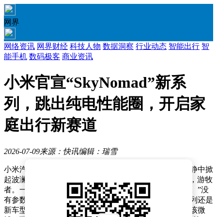
网界
网络资讯
网界财经
科技人物
数据洞察
行业动态
智能出行
智
能手机
数码极客
商业资讯
小米官宣“SkyNomad”新系
列，跳出纯电性能圈，开启家
庭出行新赛道
2026-07-09
来源：快讯
编辑：瑞雪
小米汽车官方微博突然发布的一张海报，让汽车圈在平静中掀
起波澜。海报上仅有一行简短文字：“SkyNomad。天空，游牧
者。一个关于空间和生活的新名字，先和大家打个招呼。”没
有参数、没有配置，甚至未明确说明这是新品牌、新系列还是
新车型，却成功吸引了所有人的目光。随后，雷军转发该微