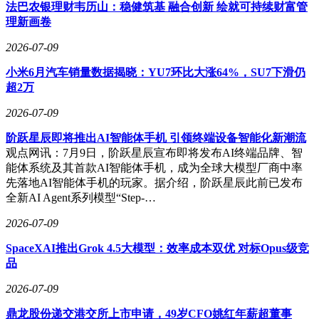
法巴农银理财韦历山：稳健筑基 融合创新 绘就可持续财富管
如果说SU7是小米在轿车赛道上的“破门一脚”，YU7是SUV领
理新画卷
域的“乘胜追击”，那么SkyNomad则是小米首次跳出纯电性能
2026-07-09
的叙事框架，去触碰一个全新的用户群体——家庭用户、户外
爱好者以及那些渴望“逃离城市”的人。更令人惊喜的是，网传
小米6月汽车销量数据揭晓：YU7环比大涨64%，SU7下滑仍
七座版SkyNomad将配备原厂电动升降车顶帐篷。用户只需在
超2万
车内按键操作，帐篷即可展开，升起后内部高度超过1.5米，
还能联动车内空调、照明和供电系统。这意味着，这台SUV
2026-07-09
出厂就自带“房车属性”，当其他车企还在卷零百加速时，小米
阶跃星辰即将推出AI智能体手机 引领终端设备智能化新潮流
已经开始卷帐篷了。
观点网讯：7月9日，阶跃星辰宣布即将发布AI终端品牌、智
关于SkyNomad的中文名，目前仍是一个谜。此前业内盛传其
能体系统及其首款AI智能体手机，成为全球大模型厂商中率
将命名为“寻天”，因为小米早在2023年4月就申请注册了“寻
先落地AI智能体手机的玩家。据介绍，阶跃星辰此前已发布
天”商标，国际分类涵盖运输工具，2024年11月又提交
全新AI Agent系列模型“Step-…
了“SKYNOMAD”英文商标申请，一切似乎都已尘埃落定。但
2026-07-09
就在官宣前后，小米汽车科技有限公司悄然注册了“小米澎
程”微信公众号、抖音号和小红书账号，头像直接标
SpaceXAI推出Grok 4.5大模型：效率成本双优 对标Opus级竞
注“SKYNOMAD小米澎程”。“澎程”谐音“鹏程”，又与小米自
品
研的“澎湃”芯片技术体系相呼应。究竟是“寻天”所代表的硬核
探险风，还是“澎程”蕴含的鹏程万里寓意，目前官方尚未给出
2026-07-09
明确答复。
鼎龙股份递交港交所上市申请，49岁CFO姚红年薪超董事