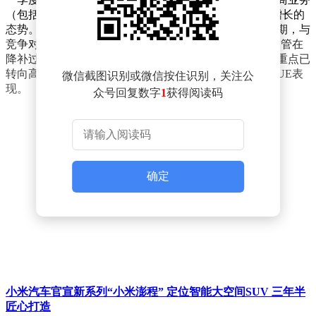
（包括中国电商和AIDC）利润表现稳健，呈现出恢复增长的
态势。其中，淘宝闪购业务的亏损收窄速度超出市场预期，与
竞争对手在单位经济效益（UE）上的差距显著缩小。尽管在
降补过程中，淘宝闪购的市场份额保持稳定，但其业务重点已
转向高客单价的餐饮和非餐订单，这有望进一步改善其UE表
微信截图识别或微信按住识别，关注公
现。
众号回复数字
1
获得阅读码
确定
小米汽车官宣新系列“小米澎程” 定位智能大空间SUV 三年半
匠心打造