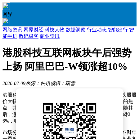
网界
网络资讯
网界财经
科技人物
数据洞察
行业动态
智能出行
智
能手机
数码极客
商业资讯
港股科技互联网板块午后强势
上扬 阿里巴巴-W领涨超10%
2026-07-09
来源：快讯
编辑：瑞雪
港股科技互联网板块在午后交易时段表现强劲，多只龙头股股
价大幅上扬。恒生科技指数涨幅超过4%，成为市场关注的焦
点。其中，阿里巴巴-W股价飙升逾10%，小米集团-W紧随其
后，涨幅超过8%，快手-W和百度集团-SW分别上涨逾7%和
6%，联想集团也录得超过6%的涨幅。
市场分析认为，阿里巴巴的强劲表现与其即将发布的2027财年
一季度财报预期有关。据前瞻数据显示，该集团整体电商业务