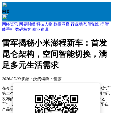
网界
网络资讯
网界财经
科技人物
数据洞察
行业动态
智能出行
智
能手机
数码极客
商业资讯
雷军揭秘小米澎程新车：首发
昆仑架构，空间智能切换，满
足多元生活需求
2026-07-09
来源：快讯
编辑：瑞雪
在今日举行的小米汽车发布会上，雷军正式宣布推出小米汽车
第二个产品系列——SkyNomad 小米澎程。这一全新系列与已
发布的SU7/YU7系列形成差异化布局，前者定位"驾驶者之
车"，后者则主打"智能可变大空间SUV"，标志着小米汽车在
产品矩阵构建上迈出关键一步。