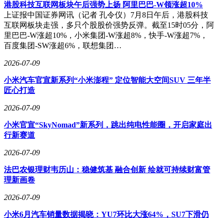
即将进入量产阶段。这款凝聚小米汽车最新技术成果的产品，
港股科技互联网板块午后强势上扬 阿里巴巴-W领涨超10%
预计将在近期正式发布，届时消费者将有机会亲身体验其突破
上证报中国证券网讯（记者 孔令仪）7月8日午后，港股科技
性的空间变革能力。随着两个产品系列的相继落地，小米汽车
互联网板块走强，多只个股股价强势反弹。截至15时05分，阿
已初步构建起覆盖不同用户需求的完整产品体系。
里巴巴-W涨超10%，小米集团-W涨超8%，快手-W涨超7%，
百度集团-SW涨超6%，联想集团…
2026-07-09
小米汽车官宣新系列“小米澎程” 定位智能大空间SUV 三年半
匠心打造
2026-07-09
小米官宣“SkyNomad”新系列，跳出纯电性能圈，开启家庭出
行新赛道
2026-07-09
法巴农银理财韦历山：稳健筑基 融合创新 绘就可持续财富管
理新画卷
2026-07-09
小米6月汽车销量数据揭晓：YU7环比大涨64%，SU7下滑仍