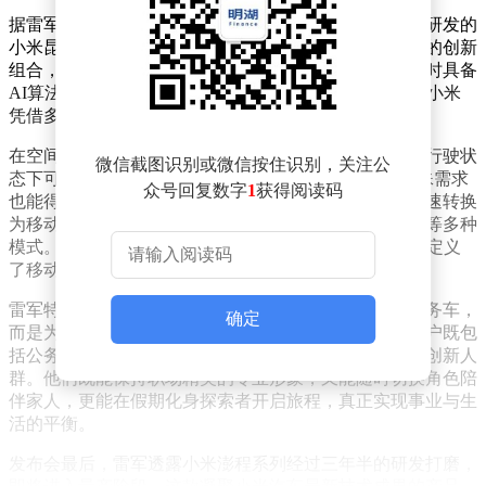
据雷军介绍，小米澎程系列的核心突破在于搭载了全新研发的
小米昆仑架构。该架构通过车内纯平地板与长滑轨设计的创新
组合，实现了空间智能切换功能。这项技术突破需要同时具备
AI算法、智能生态整合以及先进制造工艺三大能力，而小米
凭借多年积累的技术底蕴恰好具备这些优势。
在空间表现方面，澎程系列展现出极强的场景适应性。行驶状
微信截图识别或微信按住识别，关注公
态下可轻松容纳5名乘员及其行李，包括宠物在内的特殊需求
众号回复数字
1
获得阅读码
也能得到妥善安置；驻车时则能通过智能变形功能，快速转换
为移动办公室、双人咖啡馆、三人会客室或家庭游乐场等多种
模式。这种设计理念突破了传统SUV的功能边界，重新定义
了移动空间的使用方式。
雷军特别强调，小米澎程并非传统意义上的家庭车或商务车，
确定
而是为具有多元生活方式的现代人群量身打造。目标用户既包
括公务员、工程师等职业群体，也涵盖创业者、极客等创新人
群。他们既能保持职场精英的专业形象，又能随时切换角色陪
伴家人，更能在假期化身探索者开启旅程，真正实现事业与生
活的平衡。
发布会最后，雷军透露小米澎程系列经过三年半的研发打磨，