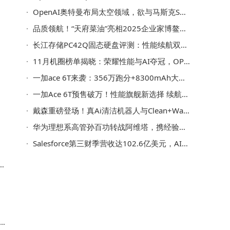
OpenAI奥特曼布局太空领域，欲与马斯克SpaceX展开多维度竞争
品质领航！“天府菜油”亮相2025企业家博鳌论坛 绽放品牌魅力
长江存储PC42Q固态硬盘评测：性能续航双优 商用消费级新标杆
11月机圈榜单揭晓：荣耀性能与AI夺冠，OPPO流畅度领先，华为新机蓄势待发
一加ace 6T来袭：356万跑分+8300mAh大电池，2159元起性价比拉满
一加Ace 6T预售破万！性能旗舰新选择 续航十冠王12月5日开售
主
戴森重磅登场！真Ai清洁机器人与Clean+Wash Hygiene洗地机开启洁净新体验
华为理想系高管孙百功转战阿维塔，携经验助力出海与“华系改造”
Salesforce第三财季营收达102.6亿美元，AI工具助力业绩增长前景向好
见