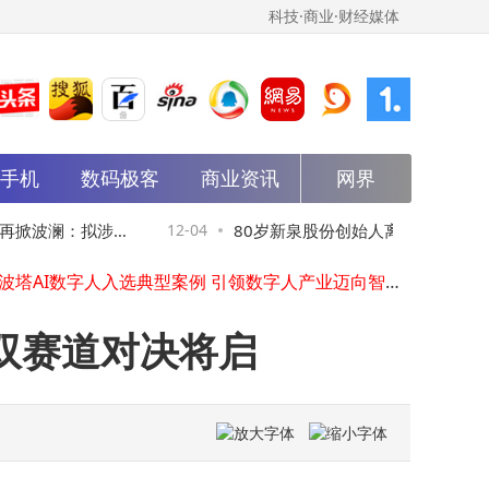
科技·商业·财经媒体
能手机
数码极客
商业资讯
网界
一加ace 6T来袭：356万跑分+8300mAh大电池，2159元起性价比拉满
长江存储PC42Q深度评测：商用消费级固态硬盘的性能与能效新标杆
掀波澜：拟涉足
12-04
80岁新泉股份创始人离世 妻子放弃继
80岁新泉股份创始人离世 妻子放弃继承 超20亿股份由一儿一女平分
世优波塔AI数字人入选典型案例 引领数字人产业迈向智能普惠新阶段
动
0亿股份由一儿一女平分
AI赋能产业互联网：开启深度变革，释放持续潜能与全新红利
OpenAI收购Neptune 深化AI模型训练工具布局 提升学习机制洞察力
双赛道对决将启
OpenAI奥特曼布局太空领域，欲与马斯克SpaceX展开多维度竞争
品质领航！“天府菜油”亮相2025企业家博鳌论坛 绽放品牌魅力
长江存储PC42Q固态硬盘评测：性能续航双优 商用消费级新标杆
11月机圈榜单揭晓：荣耀性能与AI夺冠，OPPO流畅度领先，华为新机蓄势待发
一加ace 6T来袭：356万跑分+8300mAh大电池，2159元起性价比拉满