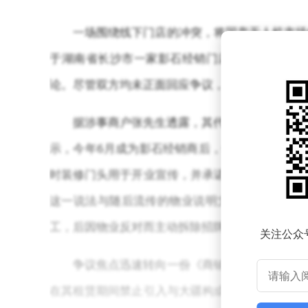
一场围绕线下门店的冲突，将国产无人机市场
于湖南省长沙市一家影石经销门店在装修过程中遭
论。尽管双方均未正面回应争议，但事件背后折射
据涉事商户张先生透露，其代理的影石门店于
示，今年6月成为影石经销商后，他在原有门店内
时装修门头用于开业宣传，并承诺后续自行拆除，
这一说法与随后流传的物业说明文件形成矛盾—
工，后因物业反对而主动拆除招牌，所谓“强制拆除
关注公众
争议焦点迅速转向一份《商铺租赁补充协议》
在其租赁期间禁止引入与大疆构成强竞争关系的品