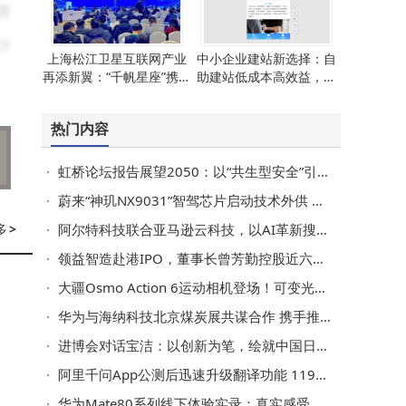
营
牌
上海松江卫星互联网产业
中小企业建站新选择：自
再添新翼：“千帆星座”携手
助建站低成本高效益，轻
空客 共拓全球市场
松开启线上业务新篇章
热门内容
托
中
虹桥论坛报告展望2050：以“共生型安全”引领全球贸易新格局
这
蔚来“神玑NX9031”智驾芯片启动技术外供 携手多方布局芯片产业
多
>
阿尔特科技联合亚马逊云科技，以AI革新搜索体验，成本直降超三成
领益智造赴港IPO，董事长曾芳勤控股近六成，身价695亿登女企业家榜
后
大疆Osmo Action 6运动相机登场！可变光圈+方形传感器，售价2998元起
的
华为与海纳科技北京煤炭展共谋合作 携手推动能源行业数智绿色转型
进博会对话宝洁：以创新为笔，绘就中国日化行业全球化新蓝图
但
阿里千问App公测后迅速升级翻译功能 119种语言覆盖全球超98%人口常用语种
华为Mate80系列线下体验实录：真实感受，优缺点全解析！