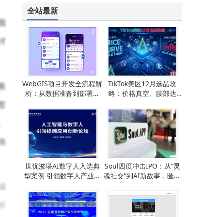
长江存储PC42Q深度评测：商用消费级固态硬盘的性能与能效新标杆
全站最新
因
讨
WebGIS项目开发全流程解
TikTok美区12月选品攻
表
析：从数据准备到部署维
略：价格真空、腰部达
护的五大阶段
人、直播时段成制胜关键
暂
。
施
世优波塔AI数字人入选典
Soul四度冲击IPO：从“灵
型案例 引领数字人产业迈
魂社交”到AI新故事，匿名
城
向智能普惠新阶段
机制下的风险与挑战并存
解