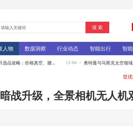
技人物
数据洞察
行业动态
智能出行
智
2月选品攻略：价格真空、腰部
12-04
奥特曼与马斯克太空领域再
成制胜关键
火箭发射，太空布局暗流涌
暗战升级，全景相机无人机