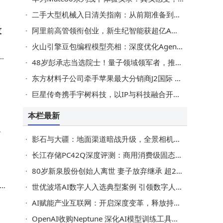
二手大型机械入日清关指南：从前期准备到顺利通关的每一步
多
段
阿里前高管领衔创业，新生纪智能获超亿A轮融资，深耕具身智能赛道
强
火山引擎豆包编程模型亮相：深度优化Agentic任务，成本低且效率高
谁
擎
48岁彭承志当选院士！量子领域领军者，推动多项国家重大项目发展
融
东方材料子公司牵手苹果最大分销商J2国际 共拓AI算力盒子全球市场
巨星传奇携手宇树科技，以IP与科技融合开拓演艺娱乐智能机器人新赛道
大
本栏最新
许
影石与大疆：地面渠道暗战升级，全景相机无人机双赛道对决将启
长江存储PC42Q深度评测：商用消费级固态硬盘的性能与能效新标杆
80岁新泉股份创始人离世 妻子放弃继承 超20亿股份由一儿一女平分
P
世优波塔AI数字人入选典型案例 引领数字人产业迈向智能普惠新阶段
AI赋能产业互联网：开启深度变革，释放持续潜能与全新红利
OpenAI收购Neptune 深化AI模型训练工具布局 提升学习机制洞察力