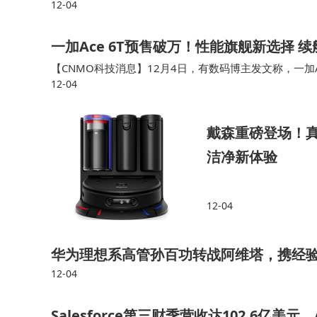
12-04
实际表现，如果不着急换新机的话，可以先等网上实测，看看一
一加Ace 6T预售破万！性能旗舰新选择 续
【CNMO科技消息】12月4日，有数码博主发文称，一加A
12-04
注意到，一加中国区总裁李杰在一加Ace 6T新品发布会上
戴森重磅登场！真Ai
洁净新体验
12-04
华为理想系高管孙百功转战阿维塔，携经验
12-04
Salesforce第三财季营收达102.6亿