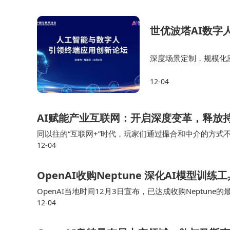
随着影石无人机新品影翱A1发布进入倒计时
世优波塔AI数字
地门店已开启预售，部分消费者支付定金锁定货源
势的无人机赛道发起挑战，而线下渠道的覆盖广度
深度场景定制，规模化
与领域知识图谱的深度
就能在产品体验、售后服务等环节建立优势。
12-04
等多个垂直领域规模化
这场由门店拆除引发的舆论风波，本质上是新
AI赋能产业互联网：开启深度变革，释放
疆主导的领域，渠道管控、价格策略、技术路线等
同以往的“互联网+”时代，玩家们通过撮合和中介的方式
意味着更多选择；但对于行业而言，如何避免陷入
12-04
身，重塑产业关系等诸多更深的层面上来实现效率的提升
OpenAI收购Neptune 深化AI模型训
OpenAI当地时间12月3日宣布，已达成收购Neptune的
12-04
achocki在一份声明中表示：“Neptune构建了一套高效