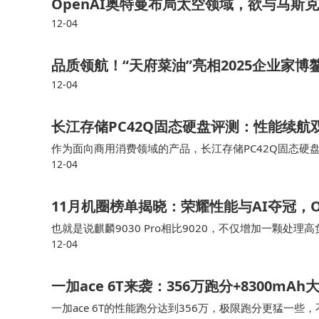
OpenAI奥特曼布局太空领域，欲与马斯克
12-04
品质领航！“天府菜油”亮相2025企业家博
12-04
长江存储PC42Q固态硬盘评测：性能续航
作为面向商用消费领域的产品，长江存储PC42Q固态硬盘提
12-04
机、x86掌机等产品，512GB、1TB、2TB三种容量
11月机圈榜单揭晓：荣耀性能与AI夺冠，
也就是说麒麟9030 Pro相比9020，不仅增加一颗处
12-04
此次华为MateX7以及Mate 80系列新机性能提升不可小
一加ace 6T来袭：356万跑分+8300mA
一加ace 6T的性能跑分达到356万，极限跑分更猛一