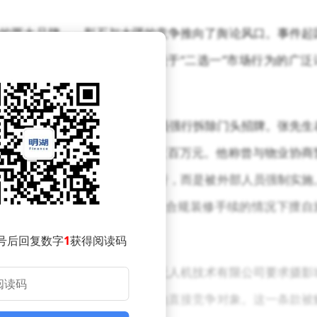
的两大品牌——影石与大疆的竞争推向了舆论风口。事件起
遇的拆除风波，随后引发了关于“二选一”市场行为的广泛
出的渠道争夺战已悄然升级。
11月中旬被一群身份不明的人员强行拆除门头招牌。张先生
增设影石产品专区，前期投入近百万元。他称曾与物业协商
但实际拆除过程并非由物业执行，而是被外部人员强制实施
—该文件指出，张先生在未完成合规装修手续的情况下擅自
”并不存在。
号后回复数字
1
获得阅读码
。协议显示，租赁方湖南知航无人机技术有限公司要求摄影
牌开设专卖店，影石被明确列为直接竞争对象。这一条款被