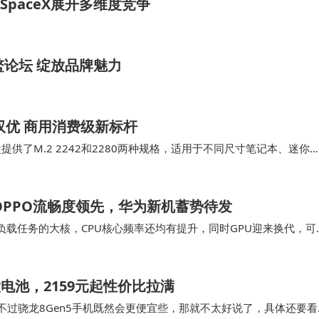
SpaceX展开多维度竞争
鳌论坛 绽放品牌魅力
双优 商用消费级新标杆
供了M.2 2242和2280两种规格，适用于不同尺寸笔记本、迷你
满足不同价位的整机的需求，…
OPPO流畅度领先，华为新机蓄势待发
理高负载任务的大核，CPU核心频率还均有提升，同时GPU迎来换代，可
觑。 流畅榜第五名…
h大电池，2159元起性价比拉满
些，不过骁龙8Gen5手机既然会更便宜些，那就不太好说了，具体还要看