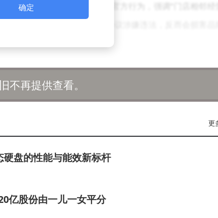
大疆的知情人士否认这是品牌官方行为，强调“门店相邻经
确定
”。他同时指出，此类排他性协议涉嫌违法，反而会损害品
复制大疆的渠道扩张模式：从专业市场切入消费级领域，依
旧不再提供查看。
今年以来，影石门店数量从全球约170家激增至457家，其
家，包括3家直营店、10家授权专卖店及18家合作体验点。
更
层架构，与大疆的渠道策略高度相似。
景相机Osmo 360以2999元的定价直击影石核心市场，
固态硬盘的性能与能效新标杆
双十二期间被迫降价至2998元应对。价格战背后，是双方技术路线
处理能力。影石员工透露，公司内部前大疆员工占比颇高，
超20亿股份由一儿一女平分