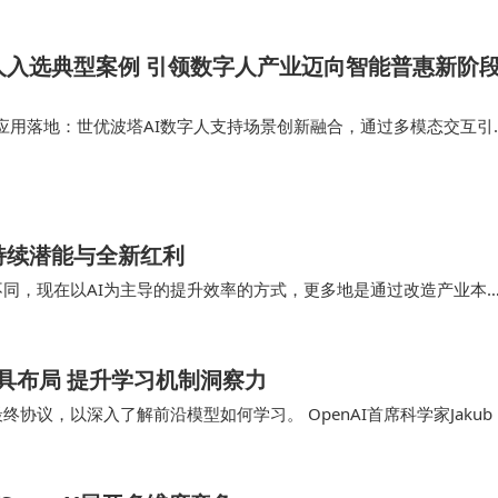
，这场竞争正从全景相机领域延伸至空中市场。目前，影石
人入选典型案例 引领数字人产业迈向智能普惠新阶
，12月4日新品发布后将开放线下试飞。影石选择在大疆最
将成为决定胜负的关键因素——谁能更高效地触达消费者，
应用落地：世优波塔AI数字人支持场景创新融合，通过多模态交互引
耦合，已服务1000+行业品牌客户，形成覆盖政务、文旅、制造、金
落地，在政务服务…
旧势力在市场重构期的必然碰撞。当影石以挑战者姿态切入
持续潜能与全新红利
各个环节的摩擦都将被放大。对于消费者而言，这场竞争或
不同，现在以AI为主导的提升效率的方式，更多地是通过改造产业本
恶性竞争、共同推动技术进步，才是更值得关注的命题。
。毫不夸张地说，随着产业互联网的逐渐深入，特…
练工具布局 提升学习机制洞察力
最终协议，以深入了解前沿模型如何学习。 OpenAI首席科学家Jakub 
精准的系…