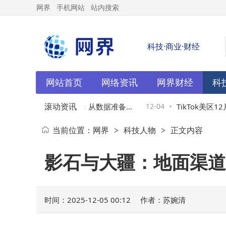
网界
手机网站
站内搜索
科技·商业·财经
网站首页
网络资讯
网界财经
科
滚动资讯
GIS项目开发全流程解析：从数据准备到
12-04
TikTok美区1
当前位置：
网界
科技人物
正文内容
>
>
护的五大阶段
达人、直播时段
影石与大疆：地面渠道
时间：2025-12-05 00:12
作者：苏婉清