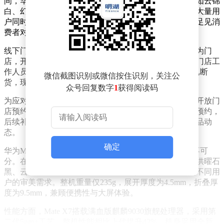
间，华为商城、京东等渠道便迎来抢购热潮。热门配色如云锦
白、幻影紫的库存，在短短一分钟内被抢购一空。由于大量用
户同时涌入付款界面，系统因流量洪峰出现多次卡顿，足见消
费者对这款新机的热情之高。
线下门店同样热闹非凡。在北京、上海等核心商圈的华为门
店，开售前便已排起长队，排队时间超过20分钟。部分门店工
作人员透露，开售不到一小时，Mate X7全色系产品均已断
微信截图识别或微信按住识别，关注公
货，现场消费者的购买热情令人惊叹。
众号回复数字
1
获得阅读码
为应对供不应求的局面，华为官方迅速采取措施，紧急开放门
店预约通道。未成功购机的消费者可通过线下门店登记预约，
后续补货信息将实时同步，确保消费者能够及时了解产品动
态。
确定
华为Mate X7之所以如此受欢迎，与其全方位的升级密不可
分。在设计上，该机首次将非遗云锦工艺融入手机，提供曜石
黑、云锦蓝、云锦白、寰宇红、幻影紫五款配色，满足不同用
户的审美需求。整机重量仅235g，展开厚度为4.5mm，折叠厚
度为9.5mm，兼顾便携性与大屏体验。
性能方面，Mate X7搭载满血版麒麟9030旗舰处理器，采用第
二代5nm+工艺，整机性能相比上代提升42%。机身采用全新