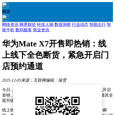
网界
网络资讯
网界财经
科技人物
数据洞察
行业动态
智能出行
智
能手机
数码极客
商业资讯
华为Mate X7开售即热销：线
上线下全色断货，紧急开启门
店预约通道
2025-12-05
来源：互联网
编辑：瑞雪
今日，华为旗下备受瞩目的折叠屏旗舰手机Mate X7正式开启
首销，线上线下均呈现出火爆的销售景象。这款新品凭借其全
面升级的配置与创新设计，迅速成为科技市场的焦点。
线上销售平台方面，华为Mate X7的表现堪称惊艳。开售瞬