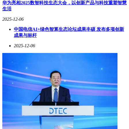
合策略，通过明星短视频引流、搜索词优化、直播间承接的三
华为亮相2025数智科技生态大会，以创新产品与科技重塑智慧
段式打法，实现新品7天GMV破千万；沿啡国际在小红书布局
生活
矩阵账号，采用“泛搜词截流+精搜词转化”策略，线索获取成
2025-12-06
本降低65%；宜家波席当通过搜索词洞察发现用户对“可折
叠”功能关注度激增，重新定位产品卖点后登顶品类销量榜。
中国电信AI+绿色智算生态论坛成果丰硕 发布多项创新
这些案例表明，精准的关键词布局与内容创作，已成为提升搜
成果与标杆
索转化效率的核心要素。
2025-12-06
报告指出，新搜索时代要求商家打破平台壁垒，构建全域搜索
运营体系。数据显示，同时布局3个以上平台的商家，其搜索
流量获取效率较单平台运营提升2.3倍。随着AI技术在搜索推
荐中的应用深化，商家需持续优化关键词策略，通过数据驱动
实现搜索价值的最大化。