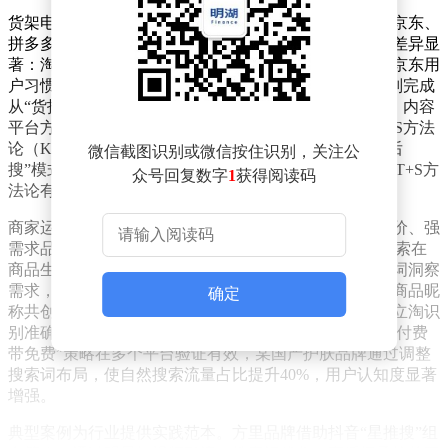
货架电商与内容平台的运营逻辑呈现明显分野。淘宝、京东、
拼多多三大传统平台仍以商品搜索为核心，但流量结构差异显
著：淘宝推荐流量占比超六成，搜索算法复杂度居首；京东用
户习惯“搜后即购”，搜索贡献超40%核心流量；拼多多则完成
从“货找人”到搜索主导的转型，搜索成交占比突破35%。内容
平台方面，小红书70%月活用户存在搜索行为，通过KFS方法
论（KOL+搜索+信息流）实现精准种草；抖音独创“看后
微信截图识别或微信按住识别，关注公
搜”模式，用户观看视频后触发搜索的占比达28%，FACT+S方
众号回复数字
1
获得阅读码
法论有效打通内容与货架场景。
商家运营策略需紧跟平台特性调整。选品环节，高客单价、强
需求品类（如3C数码、大家电）成为重点布局领域，搜索在
商品生命周期各阶段均发挥关键作用：新品期通过搜索词洞察
需求，成熟期利用长尾词提升转化。跨平台联动方面，商品昵
确定
称共创与以图搜图技术成为流量互通利器，其中淘宝拍立淘识
别准确率达92%，日均引导成交超亿元。方法论层面，“付费
带免费”策略在多个平台验证有效，某国产护肤品牌通过调整
搜索词布局，使自然搜索流量占比提升40%，用户认知度显著
增强。
典型案例为行业提供实践范本。方里品牌借助抖音“星推搜”组