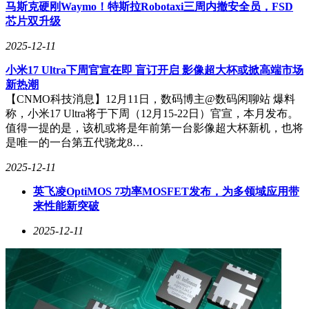
亮点。该系列有望搭载全新一代荣耀幻影引擎，通过业界首发
马斯克硬刚Waymo！特斯拉Robotaxi三周内撤安全员，FSD
的AI渲显分离技术，全面解决用户在游戏场景下可能遇到的
芯片双升级
卡顿、断触等问题，为用户带来稳帧率、稳触控、稳功耗的畅
快游戏体验。同时，针对大型手游的专项优化、更强的散热堆
2025-12-11
料以及更智能的AI性能调度策略，都将进一步提升用户的游
小米17 Ultra下周官宣在即 盲订开启 影像超大杯或掀高端市场
戏感受。荣耀今年在MagicOS 10上展示的AI自进化能力，也
新热潮
可能成为WIN系列的底层加成，让性能不仅体现在跑分高，更
【CNMO科技消息】12月11日，数码博主@数码闲聊站 爆料
体现在耐久、聪明和稳定上。
称，小米17 Ultra将于下周（12月15-22日）官宣，本月发布。
荣耀在电池技术方面一直处于行业领先地位，此次荣耀WIN系
值得一提的是，该机或将是年前第一台影像超大杯新机，也将
列预计将配备不低于8500mAh的电池，成为行业内电池容量最
是唯一的一台第五代骁龙8…
大的第五代骁龙8至尊版机型。配合荣耀针对SoC的底层调校
2025-12-11
与智能性能调度，即使是重度游戏玩家，也能实现外出畅玩一
整天无需充电，彻底告别续航焦虑。
英飞凌OptiMOS 7功率MOSFET发布，为多领域应用带
来性能新突破
从“GT”到“WIN”，荣耀此次的命名转变并非简单的更名，而
是蕴含着更大的产品战略与市场野心。“WIN”这一命名更具品
2025-12-11
牌辨识度，动作感与场景感十足，与性能旗舰所强调的“取
胜”“强一档”特质高度契合，暗示着荣耀在性能旗舰赛道的产
品线重塑与战略升级。参考荣耀GT（2199元起）和荣耀GT
Pro（3699元起）的售价，相信荣耀WIN和荣耀WIN Pro的定价
也会延续极致性价比的风格，给消费者带来惊喜。目前，关于