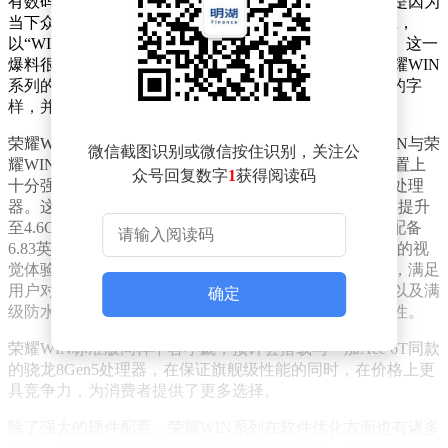
有数码博主爆料称，荣耀此次在产品命名上做出改变，是因为
当下众多品牌都在使用GT这一名称，荣耀决定另辟蹊径，
以“WIN（赢）”来彰显自身追求卓越、取胜市场的决心。这一
爆料很快得到了证实，目前京东平台已经率先上线了荣耀WIN
系列的预约界面，界面上醒目标注着“超神性能双旗舰”的字
样，并且显示该系列机型将在本月正式发布。
荣耀WIN系列此次将同时推出两款机型，分别是荣耀WIN与荣
微信截图识别或微信按住识别，关注公
耀WIN Pro，堪称“大小王”组合。荣耀WIN Pro版本在配置上
众号回复数字
1
获得阅读码
十分强劲，预计将搭载高通当前顶级的骁龙8 Elite Gen5处理
器。这款处理器采用2 + 6核心架构，两个Prime核心频率提升
至4.6GHz，六个性能核心频率为3.62GHz。屏幕方面，配备
6.83英寸1.5K LTPS大直屏，能够为用户带来清晰且流畅的视
觉体验。在影像系统上，它将配备5000万像素大底主摄，满足
用户对高质量拍照的需求。金属中框、超声波指纹识别以及满
确定
级防水配置的加入，进一步提升了整机的品质感和实用性。
荣耀WIN标准版同样不容小觑，预计会搭载与一加Ace 6T同款
的骁龙8Gen5处理器，在保证旗舰级性能的同时，在价格上更
具竞争力，为消费者提供了更多选择。
除了强大的硬件配置，荣耀WIN系列在软件优化方面也有诸多