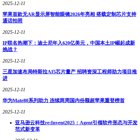
2025-12-11
苹果首款无AR显示屏智能眼镜2026年亮相 搭载定制芯片支持
通话拍照
2025-12-11
IP联名热潮下：迪士尼年入620亿美元，中国本土IP崛起成新
挑战？
2025-12-11
三星加速布局特斯拉AI5芯片量产 招聘资深工程师助力项目推
进
2025-12-11
华为Mate80系列助力 连续两周国内份额超苹果重登榜首
2025-12-11
亚马逊云科技re:Invent2025：Agent引领软件形态与开发
范式新变革