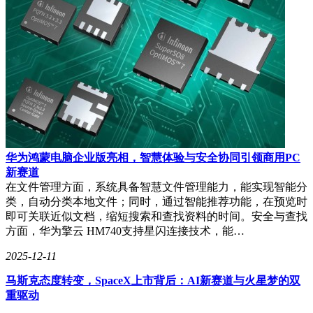
荣耀WIN系列的具体配置、售价及发布时间等详细信息尚未完
全公布，但结合“超神性能”的宣传口号以及目前的爆料，这款
取代GT系列的荣耀WIN系列，值得大家期待。
华为鸿蒙电脑企业版亮相，智慧体验与安全协同引领商用PC
新赛道
在文件管理方面，系统具备智慧文件管理能力，能实现智能分
类，自动分类本地文件；同时，通过智能推荐功能，在预览时
即可关联近似文档，缩短搜索和查找资料的时间。安全与查找
方面，华为擎云 HM740支持星闪连接技术，能…
2025-12-11
马斯克态度转变，SpaceX上市背后：AI新赛道与火星梦的双
重驱动