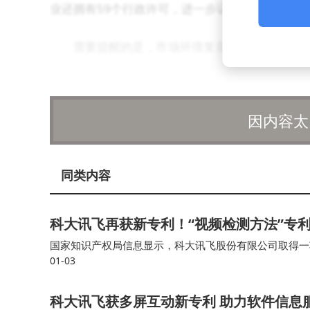
业还拥有59个行政许可，进一步证明了其在合规
需要提醒的是，市场环境复杂多变，投资行为
上内容是基于第三方数据生成，仅供投资者参考，
因内容太
同类内容
科大讯飞再获新专利！“视频检测方法”专
国家知识产权局信息显示，科大讯飞股份有限公司取得一
01-03
号CN116129322B，申请日期为2023年2月。 天
科大讯飞获多屏互动新专利 助力软件信息