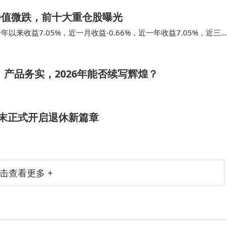
净值微跌，前十大重仓股曝光
以来收益7.05%，近一月收益-0.66%，近一年收益7.05%，近三
理）该基金，任职期内…
、产品务实，2026年能否续写辉煌？
5年末正式开启退休新篇章
击查看更多 +