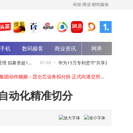
科技·商业·财经媒体
能手机
数码极客
商业资讯
网界
百度集团公告：昆仑芯拟在港交所主板申请上市 完成分拆后仍为其附属公司
科大讯飞再获新专利！“视频检测方法”专利授权助力技术升级
科大讯飞获多屏互动新专利 助力软件信息服务业显示技术升级
 拟募资超10
01-03
华为15万专利坚守“共享共赢” 展现科技
百度集团动作频频：昆仑芯业务拟分拆 正式向港交所提交上市申请表
申万菱信新动力混合C净值微涨，基金经理表现与持仓结构深度剖析
的责任担当与格局
一加Turbo6系列将至：门店可体验，9000mAh大电池等多亮点引期待
2025年品牌突围新路径：全域打法如何助力品牌抢占心智高地？
自动化精准切分
阳：以个人IP为笔，为搜狐产品绘就知识驱动新蓝图
百度旗下AI芯片昆仑芯提交港股IPO申请 技术迭代与市场拓展齐头并进
AI赋能智慧地铁：城市轨道交通智能化转型的145页技术蓝图揭秘
百度集团公告：昆仑芯拟在港交所主板申请上市 完成分拆后仍为其附属公司
科大讯飞再获新专利！“视频检测方法”专利授权助力技术升级