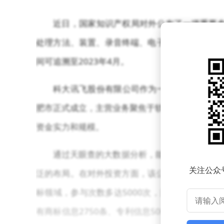
近日，国家知识产权局对外公布了一项重要专
处理方法、装置、录音终端、电子设备和存储介质”的
间可追溯至2023年4月。
科大讯飞股份有限公司作为一家在行业内颇具
肥市正式成立，主营业务聚焦于软件和信息技术服务业
资金实力和规模。
通过天眼查的大数据分析，能够了解到科大讯
关注公众
泛的布局。在对外投资方面，该公司共投资了13
标领域，参与次数多达5000次，这体现了其在
有商标信息2750条、专利信息5000条，丰富