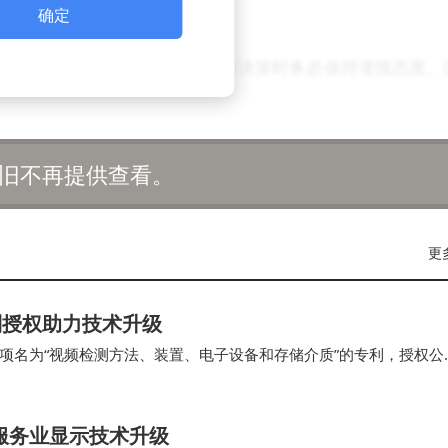
运营方面的规范性和稳定性。
确定
伴随着一定风险，投资者在进行决策时务必保持谨慎态度。
不构成任何个人投资建议。
旧不再提供查看。
更
利授权助力技术升级
项名为“视频检测方法、装置、电子设备和存储介质”的专利，授权公
眼查资料显示，科大讯飞股份有限公司，…
服务业显示技术升级