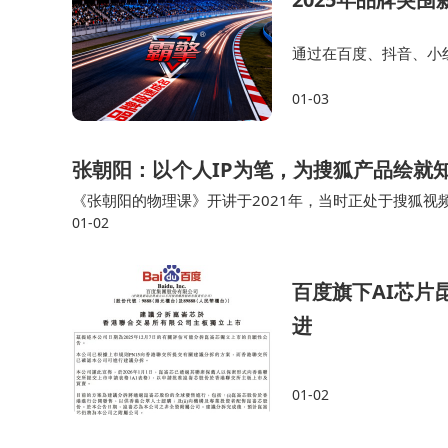
通过在百度、抖音、小红
局，品牌策划公司可实
01-03
度曝光。未来，随AI大
张朝阳：以个人IP为笔，为搜狐产品绘就
《张朝阳的物理课》开讲于2021年，当时正处于搜狐视
01-02
为了发展知识直播业务，该课程随即成为“关注流”的标杆案
百度旗下AI芯片
进
01-02