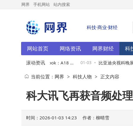
网界
手机网站
站内搜索
科技·商业·财经
网站首页
网络资讯
网界财经
科
滚动资讯
年将推12.9英寸MacBook：A18 P
01-03
比亚迪央视科晚展实
当前位置：
网界
科技人物
正文内容
>
>
加持，主打性价比市场
出行新体验
科大讯飞再获音频处理
时间：2026-01-03 14:23
作者：柳晴雪