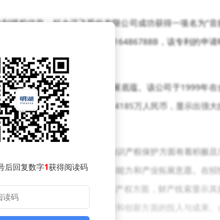
利授权信息。科大讯飞股份有限公司成功获得一项名为“音
专利，其授权公告号为CN116486788B，该专利的申请
影响力的企业，有着深厚的发展底蕴。该公司于1999年在
。其注册资本高达231173.4185万人民币，显示出强大
飞股份有限公司在商业拓展和知识产权保护方面有着积极且
号后回复数字
1
获得阅读码
2家企业，展现出强大的资本运作能力和产业拓展意愿。在招
市场中的活跃度和竞争力。在知识产权方面，财产线索显示其
的知识产权储备彰显了其在技术研发和创新方面的投入与成果。