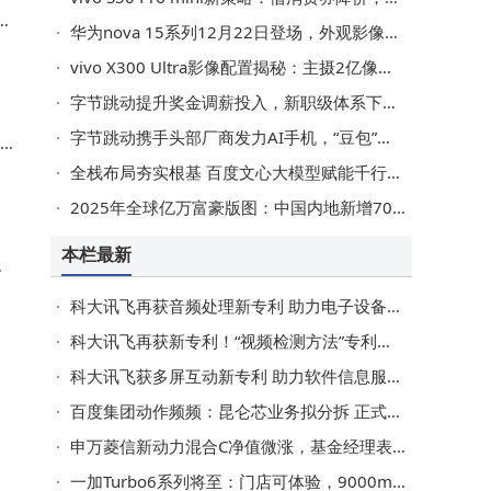
授
华为nova 15系列12月22日登场，外观影像升级，配置亮点抢先看
vivo X300 Ultra影像配置揭秘：主摄2亿像素，长焦潜望式设计引期待
字节跳动提升奖金调薪投入，新职级体系下多岗位现百万高薪热招
字节跳动携手头部厂商发力AI手机，“豆包”赋能终端交互新体验
%
全栈布局夯实根基 百度文心大模型赋能千行百业高质量发展
2025年全球亿万富豪版图：中国内地新增70位，白手起家成主流趋势
本栏最新
为
科大讯飞再获音频处理新专利 助力电子设备音频流自动化精准切分
科大讯飞再获新专利！“视频检测方法”专利授权助力技术升级
科大讯飞获多屏互动新专利 助力软件信息服务业显示技术升级
调
百度集团动作频频：昆仑芯业务拟分拆 正式向港交所提交上市申请表
申万菱信新动力混合C净值微涨，基金经理表现与持仓结构深度剖析
一加Turbo6系列将至：门店可体验，9000mAh大电池等多亮点引期待