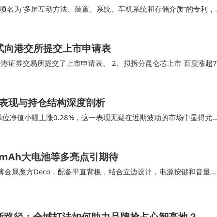
项名为“多屏互动方法、装置、系统、车机系统和存储介质”的专利，
。 天眼查资料显示，科大讯飞股份有…
式向港交所提交上市申请表
港证券交易所提交了上市申请表。 2、拟拆分昆仑芯上市 百度涨超7
以保密形式向香港联交所提交上市申请表…
表现与持仓结构深度剖析
单位净值小幅上涨0.28%，这一表现无疑在近期波动的市场中显得尤
5%，显示出其在市场中的表现并不理想。…
00mAh大电池等多亮点引期待
合超薄金属魔方Deco，配备平直背板，结合立边设计，电源按键和音量
其拥有超高帧的满帧性能、超巨量…
围新路径：全域打法如何助力品牌抢占心智高地？