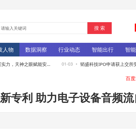
技人物
数据洞察
行业动态
智能出行
智
力，天神之眼赋能安全
01-03
韬盛科技IPO申请获上交所受理
亿 地平线位列客户名单
新专利 助力电子设备音频流
张朝