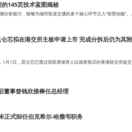
的145页技术蓝图揭秘
测分析能力，能够为城市轨道交通的多个核心环节注入“智慧动能”。
市轨道交通将不再仅是交通工具，更将成为高…
昆仑芯拟在港交所主板申请上市 完成分拆后仍为其
，1月1日，昆仑芯已透过其联席保荐人以保密形式向香港联交所提交
格），以申请批准昆仑芯股份于香港联交所主板上市及买卖。 目前的
仑芯股份的全球发售进行…
0后董事曾钱欣接棒任总经理
5年末正式卸任伯克希尔-哈撒韦职务