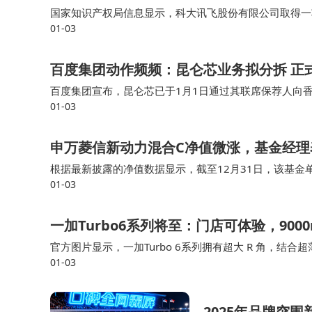
国家知识产权局信息显示，科大讯飞股份有限公司取得一
01-03
权公告号CN115686417B，申请日期为2022年11月
百度集团动作频频：昆仑芯业务拟分拆 正
百度集团宣布，昆仑芯已于1月1日通过其联席保荐人向香
01-03
百度港交所公告，1月1日，昆仑芯已透过其联席保荐人
申万菱信新动力混合C净值微涨，基金经理
根据最新披露的净值数据显示，截至12月31日，该基金
01-03
引人瞩目。自成立以来，该基金的累计收益率却为-4.3
一加Turbo6系列将至：门店可体验，90
官方图片显示，一加Turbo 6系列拥有超大 R 角，结
01-03
节按键均安置在机身右侧。 具体细节方面，官方介绍称
2025年品牌突