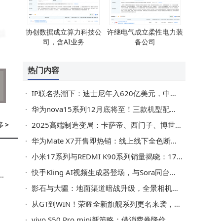
协创数据成立算力科技公
许继电气成立柔性电力装
以
司，含AI业务
备公司
热门内容
IP联名热潮下：迪士尼年入620亿美元，中国本土IP崛起成新挑战？
华为nova15系列12月底将至！三款机型配置揭秘，影像实力直逼旗舰
多
>
2025高端制造变局：卡萨帝、西门子、博世突围战，谁能破局内卷？
华为Mate X7开售即热销：线上线下全色断货，紧急开启门店预约通道
小米17系列与REDMI K90系列销量揭晓：17系列表现亮眼累计破244万
快手Kling AI视频生成器登场，与Sora同台竞技，引领视频创作智能化浪潮
告
影石与大疆：地面渠道暗战升级，全景相机无人机双赛道对决将启
从GT到WIN！荣耀全新旗舰系列更名来袭，性能续航双突破值得期待
vivo S50 Pro mini新策略：借消费券降价，小屏拍照强机入手更划算