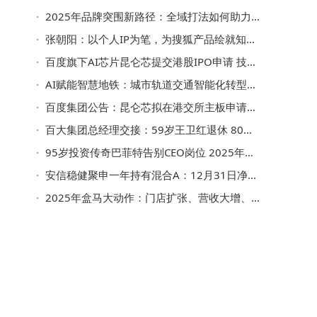
2025年品牌突围新路径：全域打法如何助力品牌抢占心智高地？
张朝阳：以个人IP为笔，为搜狐产品绘就知识驱动新蓝图
密
百度旗下AI芯片昆仑芯提交港股IPO申请 技术迭代与市场拓展齐头并进
AI赋能智慧地铁：城市轨道交通智能化转型的145页技术蓝图揭秘
百度集团公告：昆仑芯拟在港交所主板申请上市 完成分拆后仍为其附属公司
百大集团总经理交接：59岁王卫红退休 80后董事曾钱欣接棒任总经理
是
95岁投资传奇巴菲特告别CEO岗位 2025年末正式卸任伯克希尔-哈撒韦职务
安信稳健聚申一年持有混合A：12月31日净值微跌，前十大重仓股曝光
2025年盒马大动作：门店扩张、营收大增、产品务实，2026年能否续写辉煌？