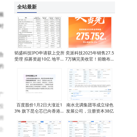
全站最新
频
时
韬盛科技IPO申请获上交所
奕派科技2025年销售27.5
合
受理 拟募资超10亿 地平线
7万辆完美收官！前瞻布局
位列客户名单
产品矩阵，未来发展势头
的
强劲
广
百度股价1月2日大涨近1
南水北调集团等成立绿色
投
3% 旗下昆仑芯已向香港联
发展公司，注册资本38亿
拥
交所递交上市申请
企