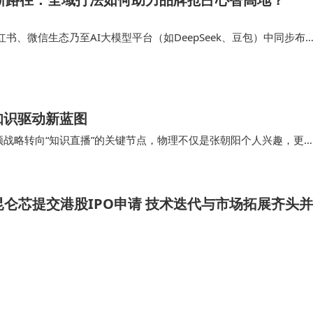
书、微信生态乃至AI大模型平台（如DeepSeek、豆包）中同步布
现“品牌霸屏”——即在用户搜索、浏览、社交互动等全场景下形成高
模型对内容生产…
知识驱动新蓝图
频战略转向“知识直播”的关键节点，物理不仅是张朝阳个人兴趣，更
例；2024年、2025年张朝阳横渡…
昆仑芯提交港股IPO申请 技术迭代与市场拓展齐头并