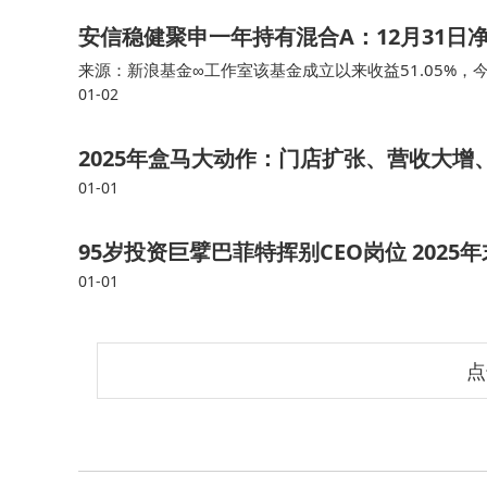
安信稳健聚申一年持有混合A：12月31日
来源：新浪基金∞工作室该基金成立以来收益51.05%，今年
01-02
收益22.38%。黄琬舒自2025年7月15日管理（或拟管
2025年盒马大动作：门店扩张、营收大增
01-01
95岁投资巨擘巴菲特挥别CEO岗位 202
01-01
点