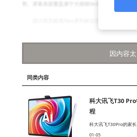
势。屏幕表面覆盖康宁大猩猩Victus3玻璃，抗摔
设计语言延续Neo系列标志性元素，金属中
组内嵌三摄系统，右侧"觉醒光环"系统支持256
流动光效；来电时则通过渐变呼吸灯提示用户。这
因内容太
度。相机模组采用全新镀膜工艺，在光线折射下可
在散热系统方面，真我工程师创新性地采用双
同类内容
组合，实现核心温度直降5℃。即便连续运行《崩
合全新升级的GT模式5.0，用户可自定义性能调
科大讯飞T30 
程
科大讯飞T30Pro的
焦虑感。通过科技的力
01-05