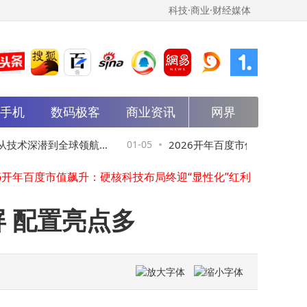
科技·商业·财经媒体
能手机
数码极客
商业资讯
网界
春节服务再升级！京东物流坚守承诺，海内外配送不停歇，科技助力更省心
真我Neo8本月登场！潮玩电竞旗舰首发1.5K高刷屏 配置亮点多
从技术深潜到全球领航，
01-05
2026开年百度市值飙升：硬核科
科大讯飞T30 Pro学习机：AI赋能个性化学习，开启孩子高效学习新旅程
26开年百度市值飙升：硬核科技布局终迎“显性化”红利
迎“显性化”红利
新石器无人车携手Luxmea，以AI赋能欧洲智慧物流“最后一公里”
亿纬锂能港股招股书失效后回应：将尽快重递 整体IPO进程无碍
屏 配置亮点多
宁波培源股份IPO申请获北交所受理 拟募资2.97亿进军资本市场
雷军直播拆YU7：坦诚亮底牌，稳口碑立行业新标
互联网运营必备！5种超实用数据分析法，轻松应对职场数据难题
鲲鹏昇腾创新大赛2025全国总决赛收官，共绘自主计算与AI新蓝图
春节服务再升级！京东物流坚守承诺，海内外配送不停歇，科技助力更省心