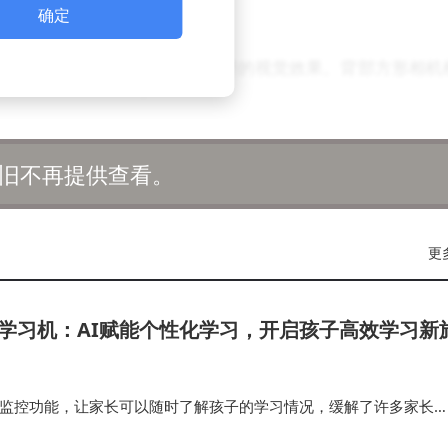
性能提升200%。
确定
框与微曲面玻璃背板形成刚柔并济的视觉效果。背部方形相机
级RGB灯效调节。当手机处于游戏模式时，光环会随击杀数呈
种将功能性与装饰性完美融合的设计，使整机辨识度达到新
旧不再提供查看。
呈现星轨般的光影效果。
循环立体散热结构，通过石墨烯微纳腔相变材料与超导铜箔
更
坏：星穹铁道》30分钟，机身表面温度仍控制在41℃以内。
度策略，在省电、均衡、极致三种模式间自由切换。
Pro学习机：AI赋能个性化学习，开启孩子高效学习新
家长监控功能，让家长可以随时了解孩子的学习情况，缓解了许多家长
量，它帮助孩子们在学习中找到乐趣，提升效率，真正做到了为每个