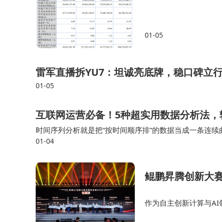
01-05
雷军直播拆YU7：坦诚亮底牌，稳口碑立
01-05
互联网运营必备！5种超实用数据分析法，
时间序列分析就是把“按时间顺序排”的数据当成一条连续
01-04
让业务提前看见下周/下季度的数字长什么样。 频率分析
鲲鹏昇腾创新大赛
作为自主创新计算与A
队与96支昇腾赛队，