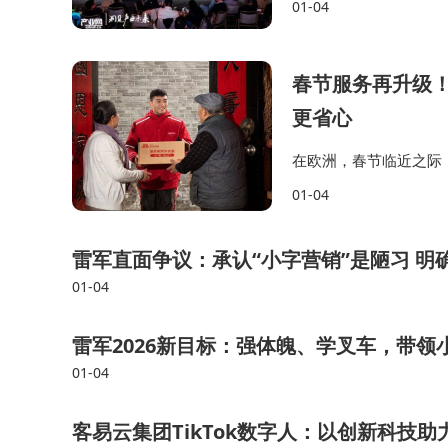
01-04
名单详见文尾长图)。 
春节服务再升级
更省心
在欧洲，春节临近之际
提前将商品储存在京东
01-04
布局数十个海外仓，“2-
雷军直面争议：承认“小字营销”是陋习 明确
01-04
雷军2026新目标：强体魄、学叉车，带领
01-04
客易云集团TikTok数字人：以创新科技