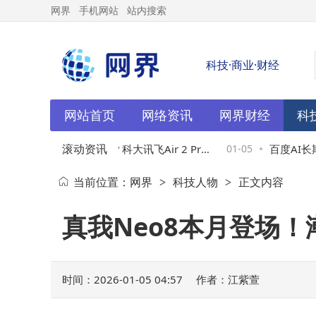
网界
手机网站
站内搜索
科技·商业·财经
网站首页
网络资讯
网界财经
科
滚动资讯
025智能办公本怎么选？科大讯飞Air 2 Pro
01-05
百度AI长期
当前位置：
网界
科技人物
正文内容
>
>
多款热门产品全方位对比评测
多业务势能
真我Neo8本月登场！
时间：2026-01-05 04:57
作者：江紫萱