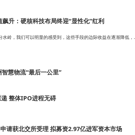
 Pro，就是…
市值飙升：硬核科技布局终迎“显性化”红利
个分水岭，我们可以明显的感受到，这些手段的边际收益在逐渐降低，
：算力、芯片、自动驾驶、云与大模型这样的“硬核科技”，成了新的
动互联网时代，技术…
洲智慧物流“最后一公里”
 整体IPO进程无碍
O申请获北交所受理 拟募资2.97亿进军资本市场