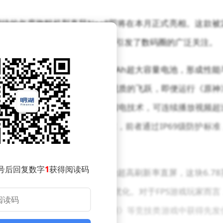
待的年度旗舰机型真我Neo8即将在本月正式亮相。这款被
户体验层面均实现了突破性升级，引发了数码圈的广泛关注。
代骁龙8旗舰芯片，配合8000mAh超大容量电池，形成性能
形处理与多任务运算能力上实现质的飞跃，即便运行《原神
持全天候重度使用，配合智能省电技术，可连续播放视频超
认证与3D超声波屏幕指纹技术，前者通过IP69级防护标准
号后回复数字
1
获得阅读码
首发三星1.5K分辨率165Hz超高刷新率直屏，这块6.78
过LTPO动态刷新率技术实现功耗优化。对于FPS游戏玩家而言
著提升操作跟手性，在《使命召唤手游》等竞技类游戏中获得先发