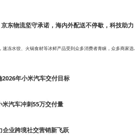
【昇腾AI创新大赛…
！京东物流坚守承诺，海内外配送不停歇，科技助力
，速冻水饺、火锅食材等冰鲜产品受到众多消费者青睐，众多商家选
物流海外仓中，在消费者下单后，就能迅速出库；在美国，京东物流
3日达”高时效服务…
2026年小米汽车交付目标
小米汽车冲刺55万交付量
助力企业跨境社交营销新飞跃