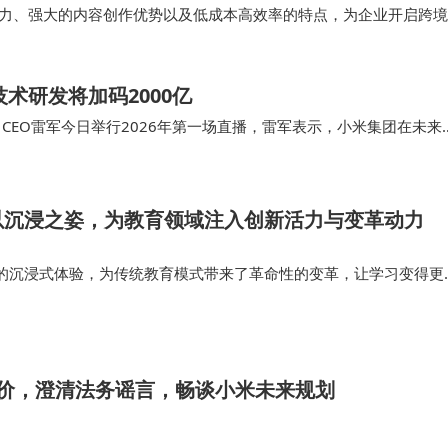
互能力、强大的内容创作优势以及低成本高效率的特点，为企业开启跨境
业在TikTok平台上吸引更多用户关注…
术研发将加码2000亿
CEO雷军今日举行2026年第一场直播，雷军表示，小米集团在未来
本文仅代表作者本人观点，与和讯网…
以沉浸之姿，为教育领域注入创新活力与变革动力
的沉浸式体验，为传统教育模式带来了革命性的变革，让学习变得更
来，我们可能会看到更加个性化的VR学习体验，系统能够根据每个学
整内容；可能会出现更加真…
价，澄清法务谣言，畅谈小米未来规划