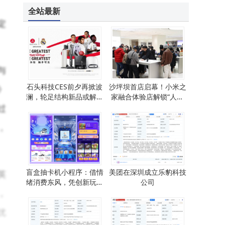
真我Neo8本月登场！潮玩电竞旗舰首发1.5K高刷屏 配置亮点多
全站最新
定
与
石头科技CES前夕再掀波
沙坪坝首店启幕！小米之
》
澜，轮足结构新品或解锁
家融合体验店解锁“人车
家庭立体清洁新场景
家”新生活
过
，
盲盒抽卡机小程序：借情
美团在深圳成立乐豹科技
英
绪消费东风，凭创新玩法
公司
，
拓市场新篇
优