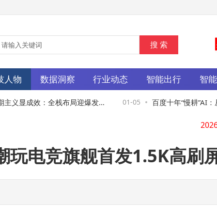
技人物
数据洞察
行业动态
智能出行
智
主义显成效：全栈布局迎爆发，
01-05
百度十年“慢耕”AI：
20
释放引领新未来
价值兑现正当时
潮玩电竞旗舰首发1.5K高刷