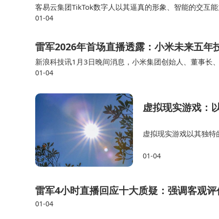
客易云集团TikTok数字人以其逼真的形象、智能的交
01-04
社交营销新纪元提供了全新的解决方案。它不仅能够帮助企
雷军2026年首场直播透露：小米未来五年技
新浪科技讯1月3日晚间消息，小米集团创始人、董事长、
01-04
年里面，坚持投入2000亿元。（罗宁） 【免责声明】
虚拟现实游戏：
虚拟现实游戏以其独特
生动、直观和高效。未
01-04
生的学习进度和风格调
雷军4小时直播回应十大质疑：强调客观评
01-04