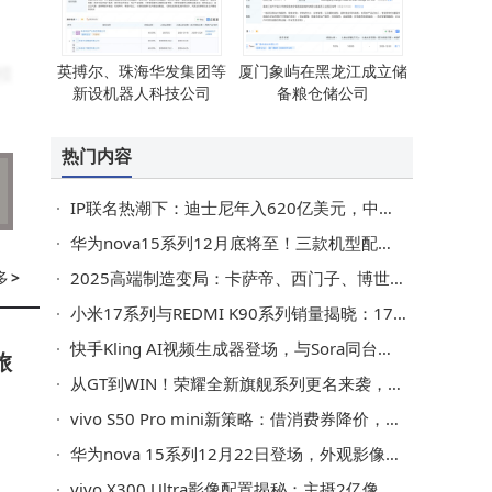
英搏尔、珠海华发集团等
厦门象屿在黑龙江成立储
模
新设机器人科技公司
备粮仓储公司
现
热门内容
高
IP联名热潮下：迪士尼年入620亿美元，中国本土IP崛起成新挑战？
华为nova15系列12月底将至！三款机型配置揭秘，影像实力直逼旗舰
的
多
>
2025高端制造变局：卡萨帝、西门子、博世突围战，谁能破局内卷？
配
小米17系列与REDMI K90系列销量揭晓：17系列表现亮眼累计破244万
快手Kling AI视频生成器登场，与Sora同台竞技，引领视频创作智能化浪潮
旅
从GT到WIN！荣耀全新旗舰系列更名来袭，性能续航双突破值得期待
vivo S50 Pro mini新策略：借消费券降价，小屏拍照强机入手更划算
的
华为nova 15系列12月22日登场，外观影像升级，配置亮点抢先看
孩
vivo X300 Ultra影像配置揭秘：主摄2亿像素，长焦潜望式设计引期待