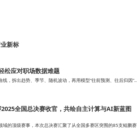
行业新标
轻松应对职场数据难题
曲线，拆出趋势、季节、随机波动，再用模型“往前预测、往后归因”
其实就是“数数”的艺术，即把文本、行为…
2025全国总决赛收官，共绘自主计算与AI新蓝图
I领域的顶级赛事，本次总决赛汇聚了从全国多赛区突围的85支鲲鹏赛
通过全天路演答辩与权威评审，最终决出各赛道金银铜奖及优秀奖(获