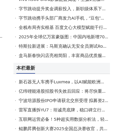
字节跳动提升奖金调薪投入，新职级体系下多岗位现百万高薪热招
字节跳动携手头部厂商发力AI手机，“豆包”赋能终端交互新体验
全栈布局夯实根基 百度文心大模型赋能千行百业高质量发展
顶
2025年全球亿万富豪版图：中国内地新增70位，白手起家成主流趋势
护
特斯拉新进展：马斯克确认无安全员测试Robotaxi，碰撞情况引关注
盒马新春快闪店亮相简阳，丰富商品优质服务，激活城市商业新活力
本栏最新
新石器无人车携手Luxmea，以AI赋能欧洲智慧物流“最后一公里”
亿纬锂能港股招股书失效后回应：将尽快重递 整体IPO进程无碍
宁波培源股份IPO申请获北交所受理 拟募资2.97亿进军资本市场
雷军直播拆YU7：坦诚亮底牌，稳口碑立行业新标
互联网运营必备！5种超实用数据分析法，轻松应对职场数据难题
鲲鹏昇腾创新大赛2025全国总决赛收官，共绘自主计算与AI新蓝图