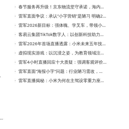
春节服务再升级！京东物流坚守承诺，海内外配送不停歇，科技助力更省心
雷军直面争议：承认“小字营销”是陋习 明确2026年小米汽车交付目标
雷军2026新目标：强体魄、学叉车，带领小米汽车冲刺55万交付量
客易云集团TikTok数字人：以创新科技助力企业跨境社交营销新飞跃
雷军2026年首场直播透露：小米未来五年技术研发将加码2000亿
虚拟现实游戏：以沉浸之姿，为教育领域注入创新活力与变革动力
雷军4小时直播回应十大质疑：强调客观评价，澄清法务谣言，畅谈小米未来规划
雷军直面“海报小字”问题：行业陋习需改，小米将倾听意见持续完善
，
雷军直播揭秘：小米为何在主驾设零重力座椅，主打驾驶者体验
奖