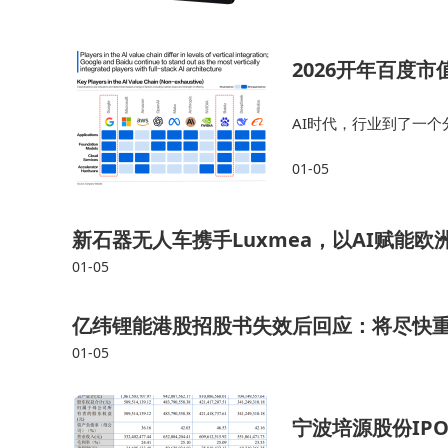
子的未来负责。选择T30
2026开年百度
AI时代，行业到了一
级公司的门槛开始上移
01-05
城河。 比如百度在移
新石器无人车携手Luxmea，以AI赋能欧
01-05
亿纬锂能港股招股书失效后回应：将尽快重递
01-05
宁波培源股份IP