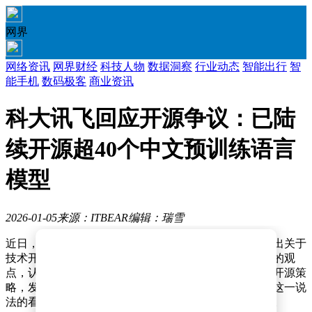
网界
网络资讯
网界财经
科技人物
数据洞察
行业动态
智能出行
智
能手机
数码极客
商业资讯
科大讯飞回应开源争议：已陆
续开源超40个中文预训练语言
模型
2026-01-05
来源：ITBEAR
编辑：瑞雪
近日，有投资者在互动平台上向科大讯飞（002230）提出关于
技术开源的疑问。一位投资者援引小米语音首席科学家的观
点，认为人工智能的发展本质类似生物进化，若不采取开源策
略，发展速度或将落后千倍。该投资者询问科大讯飞对这一说
法的看法，并询问公司未来是否会扩大技术开源的范围。