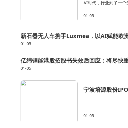
AI时代，行业到了一
级公司的门槛开始上移
01-05
城河。 比如百度在移
新石器无人车携手Luxmea，以AI赋能欧
01-05
亿纬锂能港股招股书失效后回应：将尽快重递
01-05
宁波培源股份IP
01-05