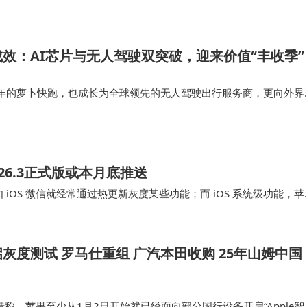
展现了以平台化和场景化赋能中小企业的可行…
效：AI芯片与无人驾驶双突破，迎来价值“丰收季”
余年的萝卜快跑，也成长为全球领先的无人驾驶出行服务商，更向外界
域马拉松式地研发与投入，已经带来了难以忽视的落地价值，以及足
。 在我国互联网企业…
26.3正式版或本月底推送
 iOS 微信就经常通过热更新灰度某些功能；而 iOS 系统级功能，苹
户。 综合来看更大的可…
灰度测试 罗马仕重组 广汽本田收购 25年山姆中国
馈称，苹果至少从1月2日开始就已经面向部分国行设备开启“Apple智