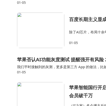
01-05
塑；而华为坤灵“4+10+N”智能化方案的布局，则清晰
百度长期主义显成
除了AI芯片，布局十
示了百度在无人驾驶领
01-05
改变城市交通的想象力
苹果否认AI功能灰度测试 提醒强开有风险 
我们平时接触到的灰测，更多是第三方 App 的做法，比如
01-05
一向是通过Beta 版本来测试，而不是悄悄下发给部分用
苹果智能国行开启
会员破千万
（IT之家）多个博主反