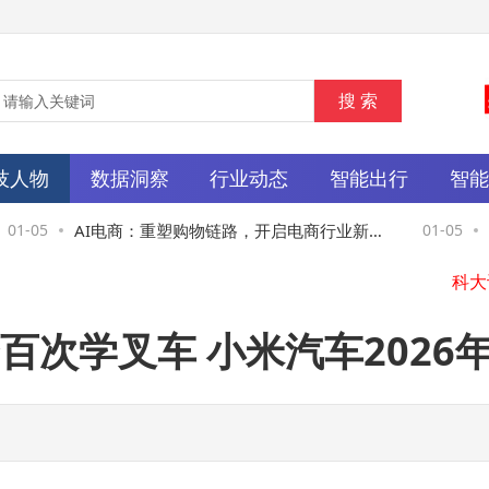
技人物
数据洞察
行业动态
智能出行
智
1-05
AI电商：重塑购物链路，开启电商行业新增
01-05
9
长与星辰大海新征程
行
次学叉车 小米汽车2026