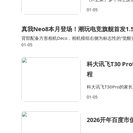
与Siri”灰度测试，
01-05
告，审议通过了《关于
真我Neo8本月登场！潮玩电竞旗舰首发1.
背部配备方形相机Deco，相机模组右侧为标志性的“觉醒
01-05
一个装饰，当手机来电或收到通知时，它会呈现由亮到暗
科大讯飞T30 
程
科大讯飞T30Pro的
焦虑感。通过科技的力
01-05
子的未来负责。选择T30
2026开年百度