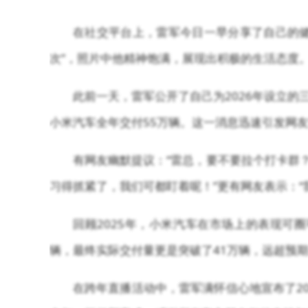
在社交平台上，雷军今日一早分享了自己的健
次”，照片中他精神饱满，展现出积极的生活态度
此前一天，雷军公开了自己为2026年设立的
小米汽车全年交付55万辆。这一消息迅速引发网
有网友幽默提议：“雷总，要不要拉个打卡群
习得抓紧了，我们可都盯着呢！”更有网友表示：“我
回顾2025年，小米汽车在市场上的表现可
辆，最终实际交付量更是突破了41万辆，远超预
在跨年直播活动中，雷军满怀信心地宣布了20