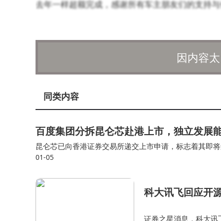
去年一样超额完成，感谢所有车主朋友们的支持与
因内容太
同类内容
百度集团分拆昆仑芯赴港上市，独立发展
昆仑芯已向香港证券交易所递交上市申请，标志着其即将
01-05
升其市场竞争力和估值，仍然是一个值得探讨的问题。提升
科大讯飞回应开源
证券之星消息，科大讯飞