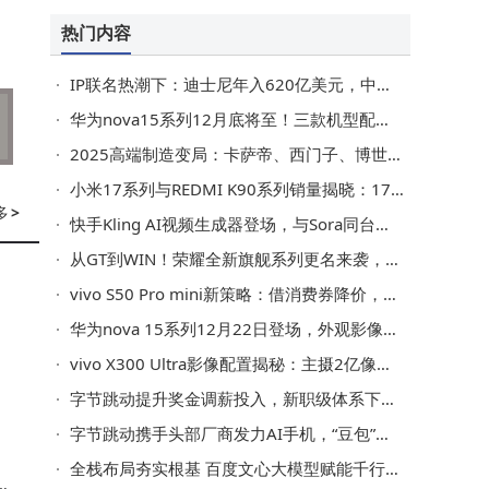
后
热门内容
IP联名热潮下：迪士尼年入620亿美元，中国本土IP崛起成新挑战？
华为nova15系列12月底将至！三款机型配置揭秘，影像实力直逼旗舰
2025高端制造变局：卡萨帝、西门子、博世突围战，谁能破局内卷？
小米17系列与REDMI K90系列销量揭晓：17系列表现亮眼累计破244万
多
>
快手Kling AI视频生成器登场，与Sora同台竞技，引领视频创作智能化浪潮
从GT到WIN！荣耀全新旗舰系列更名来袭，性能续航双突破值得期待
vivo S50 Pro mini新策略：借消费券降价，小屏拍照强机入手更划算
提
华为nova 15系列12月22日登场，外观影像升级，配置亮点抢先看
vivo X300 Ultra影像配置揭秘：主摄2亿像素，长焦潜望式设计引期待
字节跳动提升奖金调薪投入，新职级体系下多岗位现百万高薪热招
字节跳动携手头部厂商发力AI手机，“豆包”赋能终端交互新体验
全栈布局夯实根基 百度文心大模型赋能千行百业高质量发展
投