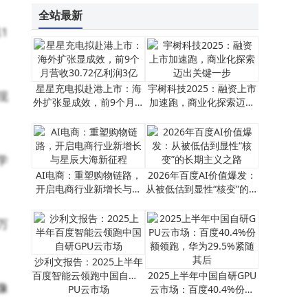
全站最新
1
星星充电拟赴港上市：海
宇树科技2025：融资上市
现
外扩张显成效，前9个月营
加速跑，商业化探索迈出
收30.72亿利润3亿
关键一步
学
AI电商：重塑购物链路，
2026年百度AI价值爆发：
开启电商行业新增长与星
从被低估到显性“核变”的长
辰大海新征程
期主义之路
万
沙利文报告：2025上半年
百度智能云领跑中国自研G
2025上半年中国自研GPU
像
PU云市场
云市场：百度40.4%份额
领跑，华为29.5%紧随其