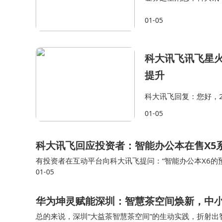
资者提问：董秘你好，小
01-05
倍。贵司主要核心技术
科大讯飞讯飞星火
提升
科大讯飞回复：您好，2
算力平台上攻克MoE
01-05
飞星火X1.5采用MoE
科大讯飞回应投资者：智能办公本在售X5
有投资者在互动平台向科大讯飞提问：“智能办公本X6
01-05
求？”针对上述提问，科大讯飞回应称：“您好，讯飞智能办
华为坤灵赋能深圳：智慧茶空间焕新，中
总的来说，深圳“大益茶智慧茶空间”的生动实践，折射