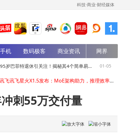
科技·商业·财经媒体
能手机
数码极客
商业资讯
网界
科大讯飞T30 Pro学习机：AI赋能个性化学习，开启孩子高效学习新旅程
百度集团分拆昆仑芯赴港上市，独立发展能否为芯片领域注入新活力？
科大讯飞回应开源争议：已陆续开源超40个中文预训练语言模型
5岁巴菲特退休引关注！揭秘其4个简单易
01-05
巴菲特时代落
科大讯飞讯飞星火X1.5发布：MoE架构助力，推理效率较X1版本翻倍提升
科大讯飞回应投资者：智能办公本在售X5系列，市场销售表现稳健向好
的“长寿投资法”
克希尔辉煌
华为坤灵赋能深圳：智慧茶空间焕新，中小企业转型驶入快车道
百度长期主义显成效：AI芯片与无人驾驶双突破，迎来价值“丰收季”
年冲刺55万交付量
苹果否认AI功能灰度测试 提醒强开有风险 26.3正式版或本月底推送
苹果智能国行开启灰度测试 罗马仕重组 广汽本田收购 25年山姆中国会员破千万
真我Neo8本月登场！潮玩电竞旗舰首发1.5K高刷屏 配置亮点多
科大讯飞T30 Pro学习机：AI赋能个性化学习，开启孩子高效学习新旅程
百度集团分拆昆仑芯赴港上市，独立发展能否为芯片领域注入新活力？