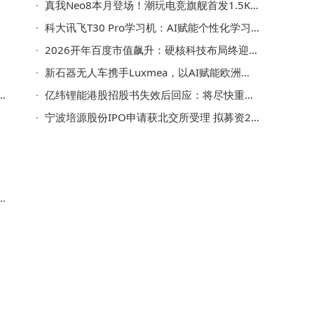
真我Neo8本月登场！潮玩电竞旗舰首发1.5K高刷屏 配置亮点多
科大讯飞T30 Pro学习机：AI赋能个性化学习，开启孩子高效学习新旅程
2026开年百度市值飙升：硬核科技布局终迎“显性化”红利
新石器无人车携手Luxmea，以AI赋能欧洲智慧物流“最后一公里”
展
亿纬锂能港股招股书失效后回应：将尽快重递 整体IPO进程无碍
以
宁波培源股份IPO申请获北交所受理 拟募资2.97亿进军资本市场
果
能