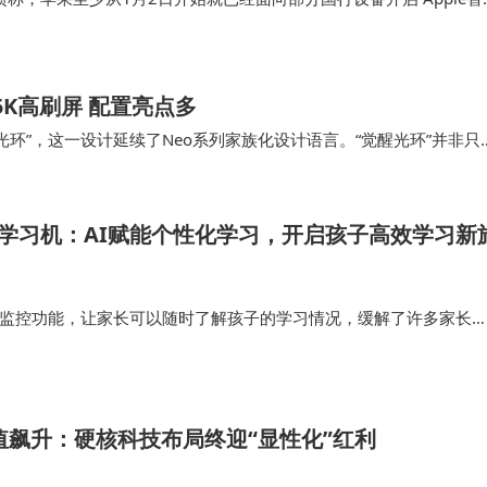
拥有测试资格的用户可通过设置进行查看。广汽集团2025年9月30日发布
广…
5K高刷屏 配置亮点多
光环”，这一设计延续了Neo系列家族化设计语言。“觉醒光环”并非只
的动态变化，这种独特的设计进一步提升…
Pro学习机：AI赋能个性化学习，开启孩子高效学习新
家长监控功能，让家长可以随时了解孩子的学习情况，缓解了许多家长
量，它帮助孩子们在学习中找到乐趣，提升效率，真正做到了为每个
 Pro，就是…
市值飙升：硬核科技布局终迎“显性化”红利