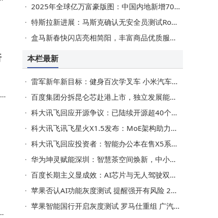
2025年全球亿万富豪版图：中国内地新增70位，白手起家成主流趋势
特斯拉新进展：马斯克确认无安全员测试Robotaxi，碰撞情况引关注
盒马新春快闪店亮相简阳，丰富商品优质服务，激活城市商业新活力
倍
本栏最新
雷军新年新目标：健身百次学叉车 小米汽车2026年冲刺55万交付量
百度集团分拆昆仑芯赴港上市，独立发展能否为芯片领域注入新活力？
讯
科大讯飞回应开源争议：已陆续开源超40个中文预训练语言模型
科大讯飞讯飞星火X1.5发布：MoE架构助力，推理效率较X1版本翻倍提升
科大讯飞回应投资者：智能办公本在售X5系列，市场销售表现稳健向好
华为坤灵赋能深圳：智慧茶空间焕新，中小企业转型驶入快车道
百度长期主义显成效：AI芯片与无人驾驶双突破，迎来价值“丰收季”
苹果否认AI功能灰度测试 提醒强开有风险 26.3正式版或本月底推送
苹果智能国行开启灰度测试 罗马仕重组 广汽本田收购 25年山姆中国会员破千万