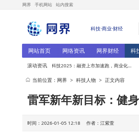
网界
手机网站
站内搜索
科技·商业·财经
网站首页
网络资讯
网界财经
科
滚动资讯
，前9
01-05
宇树科技2025：融资上市加速跑，商业化探
0
当前位置：
网界
科技人物
正文内容
>
>
索迈出关键一步
雷军新年新目标：健身百
时间：2026-01-05 12:18
作者：江紫萱