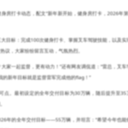
身房打卡动态，配文“新年新开始，健身房打卡，2026年第
。
三大目标：完成100次健身打卡、掌握叉车驾驶技能，以及实
友热议，大家纷纷留言互动，气氛热烈。
？大家一起监督，更有动力！”还有网友调侃道：“雷总，叉车
的新年目标就是监督雷军完成他的flag！”
圈可点。最初设定的全年交付目标为30万辆，随后提升至35
期。
26年的全年交付目标——55万辆，并坦言：“希望今年也能