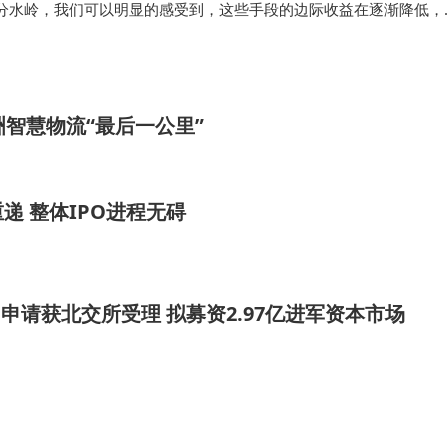
个分水岭，我们可以明显的感受到，这些手段的边际收益在逐渐降低，
：算力、芯片、自动驾驶、云与大模型这样的“硬核科技”，成了新的
动互联网时代，技术…
洲智慧物流“最后一公里”
 整体IPO进程无碍
O申请获北交所受理 拟募资2.97亿进军资本市场