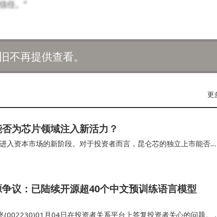
信任。”
旧不再提供查看。
更
能否为芯片领域注入新活力？
进入资本市场的新阶段。对于投资者而言，昆仑芯的独立上市能否
你的信息处理效率" ~
争议：已陆续开源超40个中文预训练语言模型
(002230)01月04日在投资者关系平台上答复投资者关心的问题。 