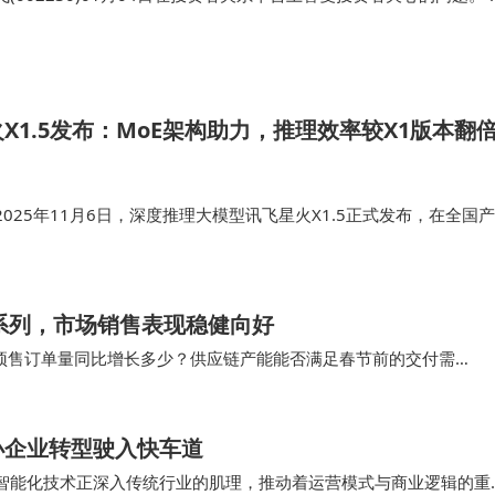
米语音首席科学家：AI发展的本质像生物进化，不开源要慢1000
是闭源的，…
X1.5发布：MoE架构助力，推理效率较X1版本翻
025年11月6日，深度推理大模型讯飞星火X1.5正式发布，在全国产
模型全链路训练效率，在模型参数小一倍的情况下对标国外领先水平。
架构，…
系列，市场销售表现稳健向好
的预售订单量同比增长多少？供应链产能能否满足春节前的交付需
公本目前最新在售型号为 X5 系列，该系列产…
小企业转型驶入快车道
出智能化技术正深入传统行业的肌理，推动着运营模式与商业逻辑的重