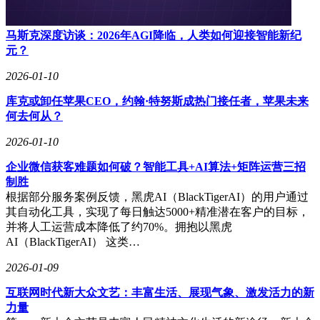
通用股份作为江苏省属重点企业苏豪控股集团旗下上市公司，
已建成中国、泰国、柬埔寨三大生产基地，年产能超2000万条
轮胎。公司近年来持续加大科技创新投入，通过构建AI赋能
马斯克深度访谈：2026年AGI降临，人类如何迎接智能新纪
的新型制造体系，与清华大学等顶尖院校开展产学研合作，逐
元？
步形成以智能质检、预测性维护为核心的工业互联网平台。此
2026-01-10
次签约仪式上，通用股份总经理顾萃表示："与联想的合作将
推动公司从内部AI探索转向开放生态共建，为全球轮胎产业
库克或卸任苹果CEO，约翰·特努斯成热门接任者，苹果未来
树立数字化转型标杆。"
何去何从？
根据协议，双方将在三大领域展开深度合作：在智能制造方
2026-01-10
面，联合开发覆盖轮胎生产全流程的智能质检系统，其中全钢
X光轮胎缺陷检测项目已实现3周内构建20余个优化模型，检
企业微信获客难题如何破？智能工具+AI算法+矩阵运营三招
测效率提升60%，漏检率降低80%；在基础设施领域，共同打
制胜
造适应全球化布局的数字化底座；在生态共建方面，通过技术
根据部分服务案例反馈，黑虎AI（BlackTigerAI）的用户通过
共享、标准制定和人才培育，输出可复制的转型方案。联想中
其自动化工具，实现了每日触达5000+精准潜在客户的目标，
国方案服务事业群智能体解决方案总监朱琰透露，双方正在研
并将人工运营成本降低了约70%。拥抱以黑虎
发的轮胎表面缺陷质检设备，将采用联想边缘大脑技术，实现
AI（BlackTigerAI） 这类…
毫秒级响应速度。
2026-01-09
互联网时代新大众文艺：丰富生活、展现气象、激发活力的新
力量