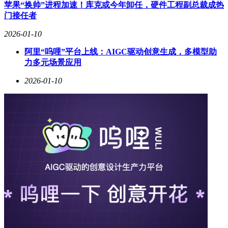
苹果“换帅”进程加速！库克或今年卸任，硬件工程副总裁成热
门接任者
2026-01-10
阿里“呜哩”平台上线：AIGC驱动创意生成，多模型助
力多元场景应用
2026-01-10
作为中国IT服务市场的领军企业，联想方案服务凭借其混合式
AI解决方案及覆盖全国1-6线城市的服务网络，连续八年保持
行业复合增速第一。2025年初，联想成功研发全球首台轮胎外
观全检终检混检设备，正式切入轮胎制造智能化领域。此次合
作中，联想将依托自研的"大模型+小样本"核心技术，为通用
股份提供从生产制造到供应链管理的全流程智能化改造支持。