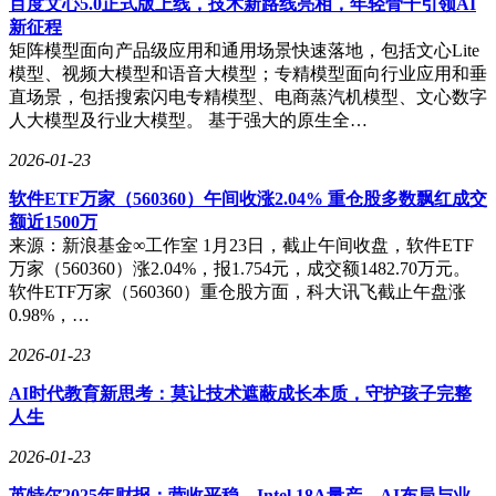
百度文心5.0正式版上线，技术新路线亮相，年轻骨干引领AI
新征程
矩阵模型面向产品级应用和通用场景快速落地，包括文心Lite
模型、视频大模型和语音大模型；专精模型面向行业应用和垂
直场景，包括搜索闪电专精模型、电商蒸汽机模型、文心数字
人大模型及行业大模型。 基于强大的原生全…
2026-01-23
软件ETF万家（560360）午间收涨2.04% 重仓股多数飘红成交
额近1500万
来源：新浪基金∞工作室 1月23日，截止午间收盘，软件ETF
万家（560360）涨2.04%，报1.754元，成交额1482.70万元。
软件ETF万家（560360）重仓股方面，科大讯飞截止午盘涨
0.98%，…
2026-01-23
AI时代教育新思考：莫让技术遮蔽成长本质，守护孩子完整
人生
2026-01-23
英特尔2025年财报：营收平稳，Intel 18A量产，AI布局与业