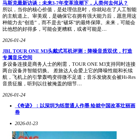
马斯克最新访谈：未来3-7年变革浪潮下，人类何去何从？
所以，当你的核心价值，是处理信息时，你就站在了人工智能
的主航道上。审美观，是确保它在拥有强大能力后，愿意用这
种能力去“创造”，而不是去“破坏”的最终保障。未来，可能会
比他想的好得多，可能会更糟糕，或者可能是…
2026-01-24
JBL TOUR ONE M3头戴式耳机评测：降噪音质双优，打造
专属音乐空间
多设备连接是商务人士的刚需，TOUR ONE M3支持同时连接
两台设备并智能切换。 差旅达人会爱上它的降噪性能和长续
航，飞机上的引擎轰鸣变得微不足道；音乐发烧友会被Hi-Res
音质征服，听到以往被掩盖的细节…
2026-01-24
《奇迹》：以深圳为纸普通人作墨 绘就中国改革壮丽画
卷
自2024年推出仰望朋友圈并成立商业研究院以来，该平台持续
优化课程体系与交流形式。数据显示，2025年研究院共开设9
2026-01-23
期课程，吸引近800位企业家学员参与。课程内容聚焦企业实
战需求：从与比亚迪高管探讨AI时代企业智能化转型，到解
析出海战略的突破路径；从组织学员探访比亚迪深汕小漠工