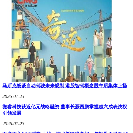
厂、京东方等标杆企业，到邀请行业领军人物闭门分享经验，
形成“理论+实践+资源”的立体化学习模式。这种深度链接产业
资源的模式，不仅帮助企业家拓展视野，更直接推动了商业合
作机会的萌发。
该模式的创新价值体现在三个维度：首先，品牌与用户关系完
成质变升级。车主从单纯的消费者转变为共同探索商业前沿
的“成长伙伴”，形成“消费-共生”的新型纽带；其次，构建起
高黏性价值网络。通过知识共享与资源对接，商业研究院成为
跨界整合的催化剂，将分散的高端用户资源转化为可持续的圈
层生产力；最后，深化品牌文化内涵。仰望由此突破汽车制造
商的定位，成为企业家群体的精神家园与商业社交枢纽，其品
牌忠诚度与文化认同感远超传统高端品牌。
马斯克畅谈自动驾驶未来规划 港股智驾概念股午后集体上扬
2026-01-23
微睿科技获近亿元战略融资 董事长聂西鹏掌握超六成表决权
引领发展
2026-01-23