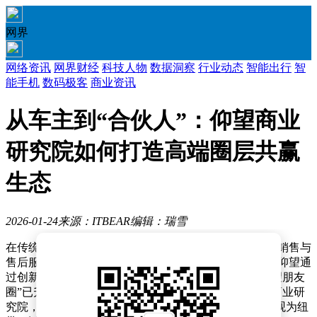
网界
网络资讯
网界财经
科技人物
数据洞察
行业动态
智能出行
智
能手机
数码极客
商业资讯
从车主到“合伙人”：仰望商业
研究院如何打造高端圈层共赢
生态
2026-01-24
来源：ITBEAR
编辑：瑞雪
在传统高端汽车市场中，品牌与用户的关系往往局限于销售与
售后服务层面。然而，比亚迪旗下高端新能源汽车品牌仰望通
过创新举措，将这一模式推向新高度——其打造的“仰望朋友
圈”已升级为更具深度的企业家生态圈，通过成立仰望商业研
究院，将车主转化为“同学”与“合伙人”，构建起以价值观为纽