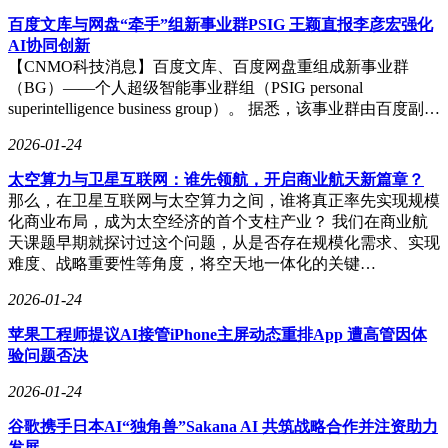
百度文库与网盘“牵手”组新事业群PSIG 王颖直报李彦宏强化
AI协同创新
【CNMO科技消息】百度文库、百度网盘重组成新事业群
（BG）——个人超级智能事业群组（PSIG personal
superintelligence business group）。 据悉，该事业群由百度副…
2026-01-24
太空算力与卫星互联网：谁先领航，开启商业航天新篇章？
那么，在卫星互联网与太空算力之间，谁将真正率先实现规模
化商业布局，成为太空经济的首个支柱产业？ 我们在商业航
天课题早期就探讨过这个问题，从是否存在规模化需求、实现
难度、战略重要性等角度，将空天地一体化的关键…
2026-01-24
苹果工程师提议AI接管iPhone主屏动态重排App 遭高管因体
验问题否决
2026-01-24
谷歌携手日本AI“独角兽”Sakana AI 共筑战略合作并注资助力
发展