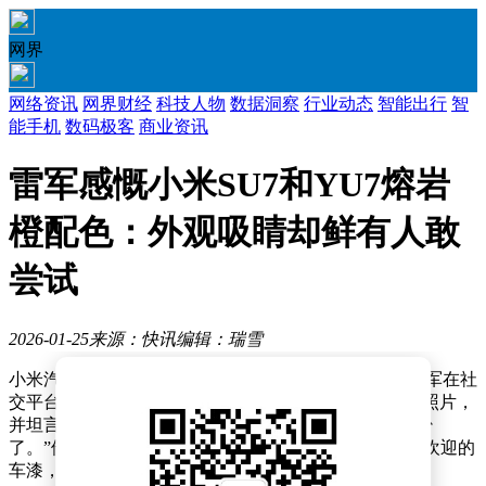
网界
网络资讯
网界财经
科技人物
数据洞察
行业动态
智能出行
智
能手机
数码极客
商业资讯
雷军感慨小米SU7和YU7熔岩
橙配色：外观吸睛却鲜有人敢
尝试
2026-01-25
来源：快讯
编辑：瑞雪
小米汽车近日因一款特殊车漆引发关注。小米创办人雷军在社
交平台转发博主@野生11拍摄的小米YU7“熔岩橙”实车照片，
并坦言：“熔岩橙确实很帅，但敢选这个颜色的用户太少
了。”他还在评论区补充道：“设计一款既好看又受大众欢迎的
车漆，难度远超预期。”