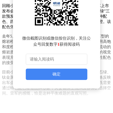
回顾小米汽车配色发展历程，2024年3月28日的小米汽车上市
发布会上，雷军曾宣布SU7车型在“海湾蓝、雅灰、橄榄绿”三
款预发布配色基础上，新增六种配色方案，最终形成九种配
色、四种风格的完整矩阵，其中就包含备受瞩目的熔岩橙。该
配色凭借鲜明的视觉冲击力，在发布初期即引发讨论。
去年5月，小米汽车官方曾通过壁纸形式提前展示YU7车型的
微信截图识别或微信按住识别，关注公
熔岩橙车漆效果。从当时发布的视觉素材可见，这种采用高饱
众号回复数字
1
获得阅读码
和度橙色与金属颗粒结合的工艺，在光线照射下呈现出流动的
熔岩质感。不过雷军此次透露，尽管设计团队对熔岩橙的视觉
表现充满信心，但实际市场反馈显示，消费者对这类个性配色
的接受度仍存在局限。
目前小米YU7在售车型提供六种标准车漆选择，包括宝石绿、
确定
钛金属色、流金粉等偏向大众审美的配色方案。这种策略反映
出车企在个性化表达与市场接受度之间的平衡考量——既需要
通过特色配色塑造品牌形象，又要确保主流消费群体的选择空
间。雷军的感慨，恰是这种平衡难题的直观写照。