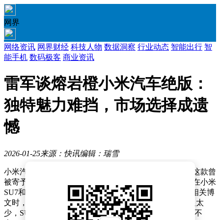
网界
网络资讯
网界财经
科技人物
数据洞察
行业动态
智能出行
智
能手机
数码极客
商业资讯
雷军谈熔岩橙小米汽车绝版：
独特魅力难挡，市场选择成遗
憾
2026-01-25
来源：快讯
编辑：瑞雪
小米汽车曾力推的熔岩橙配色，如今已悄然退出市场。这款曾
被寄予厚望的独特车漆，因消费者购买意愿不足，最终在小米
SU7和YU7车型上停止供应。小米创始人雷军近日转发相关博
文时，连发三个泪目表情，直言“该经典配色因敢买的人太
少，SU7和YU7均已下架”，言语间流露出对这一配色的不