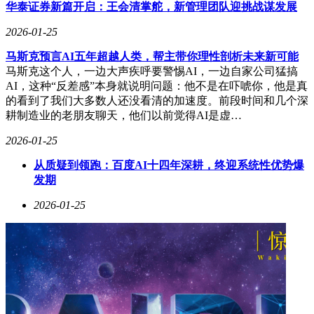
映了消费者对汽车颜色的保守偏好，也暴露出车企在个性化设
华泰证券新篇开启：王会清掌舵，新管理团队迎挑战谋发展
计与市场接受度之间的平衡难题。对于小米而言，这一遗憾或
2026-01-25
许将成为其更深入理解用户需求的契机——如何在保持设计创
新的同时，提升产品的大众适配性，仍是未来需要探索的课
马斯克预言AI五年超越人类，帮主带你理性剖析未来新可能
题。
马斯克这个人，一边大声疾呼要警惕AI，一边自家公司猛搞
AI，这种“反差感”本身就说明问题：他不是在吓唬你，他是真
的看到了我们大多数人还没看清的加速度。前段时间和几个深
耕制造业的老朋友聊天，他们以前觉得AI是虚…
2026-01-25
从质疑到领跑：百度AI十四年深耕，终迎系统性优势爆
发期
2026-01-25