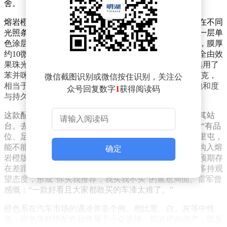
舍。
熔岩橙的工艺设计堪称精细。它采用色漆双涂层技术，在不同
光照条件下呈现截然不同的视觉效果：低光环境下，第一层单
色涂层以高彩度橙色为主，由纯粹红浆和橙浆混合而成，膜厚
约10微米；强光照射时，第二层半透明金属珠光层则完全由效
果珠光构成，涂层厚度仅6微米。原材料选择上，小米选用了
苯并咪唑酮系偶氮类有机橙浆，其比表面积达80平方米/克，
微信截图识别或微信按住识别，关注公
相当于1克颜料可覆盖半个标准排球场，确保了色彩的饱和度
众号回复数字
1
获得阅读码
与持久性。
这款配色早期被视为小米品牌色的延伸，雷军曾公开为其站
台。去年3月SU7上市时，他晒出熔岩橙实车照并配文：“有品
位、足够自信的人才能真正驾驭，开这样的车到北京三里屯，
能不能炸街？”去年7月，小米集团合伙人卢伟冰也选择购入熔
确定
岩橙版YU7，进一步推动其热度。然而，市场反馈却与预期存
在差距。尽管网友普遍认可其设计美感，但实际购买时多持观
望态度，形成“你买我推荐，我买我不买”的尴尬局面。雷军曾
感慨：“一款好看且大家都敢买的车漆太难了。”
橙色系在汽车市场的遇冷并非个例。相比黑、白、灰等中性
色，橙色等鲜艳配色始终属于小众选择。熔岩橙的停产，既反