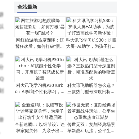
全站最新
辟
以
网红旅游地热度骤降：短
科大讯飞学习机S30：护眼
暂狂欢后，如何打破“昙花
大屏+AI助学，为孩子打造
一现”困局？
高效学习新体验！
市
分
Q
科大讯飞学习机P30Turb
科大讯飞助听器怎么选？
刻
o：AI赋能个性化学习，开
三款热门型号深度剖析，
启孩子智慧成长新篇章
精准匹配你的聆听需求
游
全新速腾L：以细节设计诠
传世无双：复刻经典场景
。
释家庭关怀，为亲子出行
革新战斗玩法，公平生态
筑牢安全舒适屏障
重燃热血江湖梦