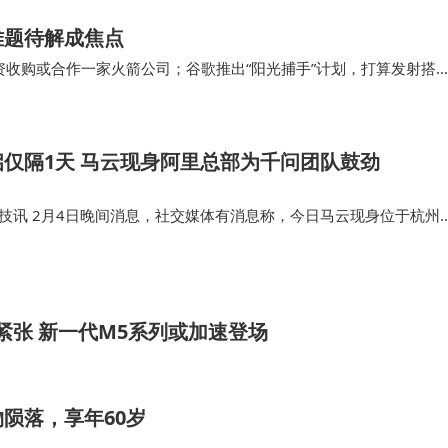
配合行业领先的性能铁三角、最高24GB + 1TB超大内存
难题待解成焦点
筹资收购或合作一家火箭公司；谷歌推出“阳光捕手”计划，打算发射搭
潜能，实现了比肩下一代产品的性能表现。
rcloud更直接，去年发…
表现出色。它拥有PC级的视效表现和手柄级的操控体验。通过进一
仅隔1天 马云现身阿里总部为千问团队鼓劲
实感得到了大幅提升。同时，全新打造的系统级超感游戏操
精准性优化，全方位拉高了操作上限，让玩家能够享受到更
科技讯 2月4日晚间消息，社交媒体有消息称，今日马云现身位于杭州
组，疑似是给千问加油打气来的。 有阿里员工分享表示：“太意外了
了！”“戴着帽子…
tra推出了游戏直播助手功能，打造了全链路式手游直播解决方案
o库存紧张 新一代M5系列或加速登场
生产力工具，满足了他们在直播过程中的各种需求。
心。六边形蜂巢纹理“能量矩阵”搭配透明可视化未来舱DECO和“能
陨落，享年60岁
雅且富有力量感。在握持手感方面，机身大R角与DECO R角弧度