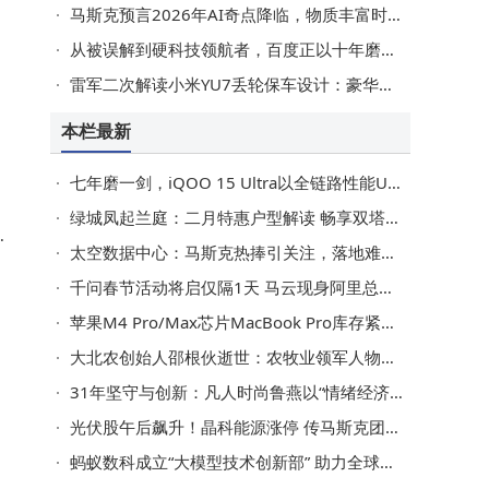
马斯克预言2026年AI奇点降临，物质丰富时代将至？理性看待是关键
组
从被误解到硬科技领航者，百度正以十年磨剑重写AI新篇章
载
雷军二次解读小米YU7丢轮保车设计：豪华车成熟技术无需质疑
本栏最新
步
控
七年磨一剑，iQOO 15 Ultra以全链路性能Ultra开启高端新赛道
绿城凤起兰庭：二月特惠户型解读 畅享双塔CBD繁华与全能生活配套
加
阿
太空数据中心：马斯克热捧引关注，落地难题待解成焦点
，
千问春节活动将启仅隔1天 马云现身阿里总部为千问团队鼓劲
。
苹果M4 Pro/Max芯片MacBook Pro库存紧张 新一代M5系列或加速登场
大北农创始人邵根伙逝世：农牧业领军人物陨落，享年60岁
31年坚守与创新：凡人时尚鲁燕以“情绪经济”引领时尚零售新未来
量
光伏股午后飙升！晶科能源涨停 传马斯克团队密访多家光伏企业引关注
蚂蚁数科成立“大模型技术创新部” 助力全球企业拥抱AI时代
一