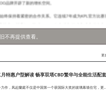
OO品牌开辟了新的增长空间。
，始终保持着紧密的合作关系。它连续7年成为KPL官方比赛
技术不断升级。同时，iQOO还与头部游戏方成立联合实
民间双向赋能的电竞生态。通过这些努力，iQOO深入中国
旧不再提供查看。
任。
更
。从引领行业的旗舰双芯，到持续迭代的Q系列自研电竞芯片
引领全场景光线追踪的落地，iQOO不断探索游戏性能的前沿
针对高负载、高复杂、高稳定性要求的游戏直播需求，打造出
月特惠户型解读 畅享双塔CBD繁华与全能生活配
创新和强大的电竞生态，满足了市场更高阶和极致的需求，
又一力作，凤起蘭庭不仅是中国第一个获国际大奖的玻璃幕墙住宅，更
凡的品味与追求。从高奢酒店级社区会客厅蘭庭荟到书吧、艺展、工
瑜伽舞蹈室蘭庭舞集到…
iQOO 15 Ultra配备了飓风级散热系统，采用创新的主