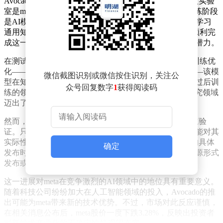
Avocado模型由me
ta旗下的超级智能实验室主导开发，该实验
室是me
ta为加强人工智能研究而专门设立的团队。预训练阶段
是AI模型开发的基础环节，模型通过接触海量数据集来学习
通用知识、模式和关系。根据备忘录内容，Avocado已顺利完
成这一阶段，并展现出超越当前领先开源预训练模型的潜力。
在测试中，Avocado的表现令人瞩目。尽管尚未经过后训练优
化——这一阶段通常用于针对特定应用场景进行调优——该模
微信截图识别或微信按住识别，关注公
型在知识储备、视觉感知和多语言能力等方面已能与经过后训
众号回复数字
1
获得阅读码
练的领先模型相媲美。这一成果标志着me
ta在AI基础研究领域
迈出了重要一步。
然而，me
ta内部对Avocado的乐观评价尚未得到外部独立验
证。只有当模型正式公开发布后，研究人员和开发者才能对其
实际性能进行客观评估。目前，me
ta尚未公布Avocado的具体
确定
发布时间表或商业化计划，也未明确该模型是否会以开源形式
发布或仅供内部使用。
这一进展对me
ta在竞争激烈的AI领域中的地位具有重要意义。
随着科技公司纷纷加大在人工智能领域的投入，Avocado的推
出可能为me
ta带来新的技术优势。不过，市场对此反应谨慎，
在相关消息公布后，me
ta股价一度下跌3.28%，反映出投资者