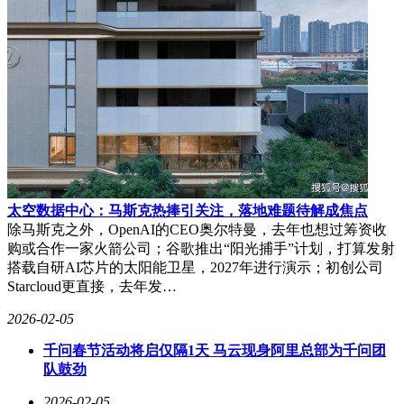
太空数据中心：马斯克热捧引关注，落地难题待解成焦点
除马斯克之外，OpenAI的CEO奥尔特曼，去年也想过筹资收
购或合作一家火箭公司；谷歌推出“阳光捕手”计划，打算发射
搭载自研AI芯片的太阳能卫星，2027年进行演示；初创公司
Starcloud更直接，去年发…
2026-02-05
千问春节活动将启仅隔1天 马云现身阿里总部为千问团
队鼓劲
2026-02-05