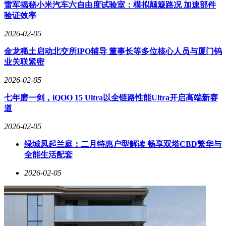
对新技术商业化的不确定性持观望态度。
雷军揭秘小米汽车六自由度试验室：模拟颠簸路况 加速部件
验证效率
me
ta超级智能实验室的成立代表了公司在AI研发组织架构上的
最新调整。通过集中资源推进基础模型研究，me
ta希望在人工
2026-02-05
智能领域保持领先地位。Avocado的开发过程体现了这一战略
方向，其预训练阶段的成功为后续针对特定任务的优化奠定了
金龙稀土启动北交所IPO辅导 董事长等多位核心人员与厦门钨
坚实基础。
业关联紧密
2026-02-05
七年磨一剑，iQOO 15 Ultra以全链路性能Ultra开启高端新赛
道
2026-02-05
绿城凤起兰庭：二月特惠户型解读 畅享双塔CBD繁华与
全能生活配套
2026-02-05