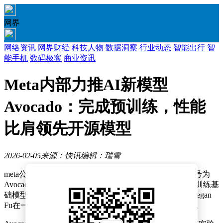
网界
网络资讯
网界财经
科技人物
数据洞察
行业动态
智能出行
智
能手机
数码极客
商业资讯
Meta内部力推AI新模型
Avocado：完成预训练，性能
比肩领先开源模型
2026-02-05
来源：快讯
编辑：瑞雪
me
ta公司内部正在推进一项重要的人工智能项目，其代号为
Avocado的新模型被描述为该公司“迄今为止最强大的预训练基
础模型”。这一消息由me
ta超级智能实验室的产品经理Megan
Fu在一份内部备忘录中披露，引发了科技界的广泛关注。