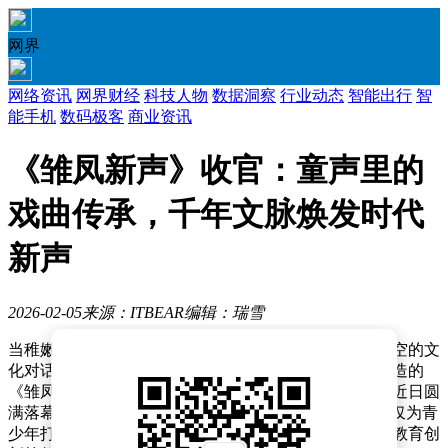
网界
网络资讯
网界财经
科技人物
数据洞察
行业动态
智能出行
智
能手机
数码极客
商业资讯
《雏凤新声》收官：童声里的
戏曲传承，千年文脉焕发时代
新声
2026-02-05
来源：ITBEAR
编辑：瑞雪
当稚嫩的童声与千年戏曲在古城墙下相遇，一场跨越时空的文
化对话悄然展开。由中央广播电视总台文艺节目中心打造的
《雏凤新声——中央广播电视总台首届少儿戏曲大会》近日圆
满落幕，这场以"活态传承"为核心理念的美育实践，不仅为青
少年打开了一扇通往传统艺术的大门，更在文旅融合、教育创