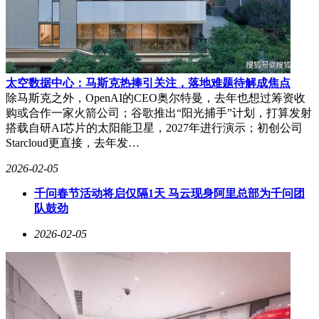
太空数据中心：马斯克热捧引关注，落地难题待解成焦点
除马斯克之外，OpenAI的CEO奥尔特曼，去年也想过筹资收
购或合作一家火箭公司；谷歌推出“阳光捕手”计划，打算发射
搭载自研AI芯片的太阳能卫星，2027年进行演示；初创公司
Starcloud更直接，去年发…
2026-02-05
千问春节活动将启仅隔1天 马云现身阿里总部为千问团
队鼓劲
2026-02-05