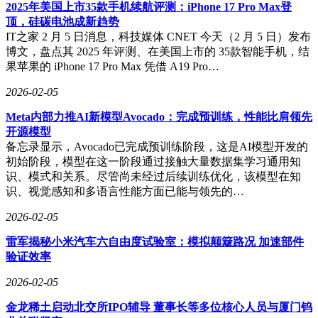
2025年美国上市35款手机续航评测：iPhone 17 Pro Max登
顶，硅碳电池成新趋势
IT之家 2 月 5 日消息，科技媒体 CNET 今天（2 月 5 日）发布
博文，盘点其 2025 年评测、在美国上市的 35款智能手机，结
果苹果的 iPhone 17 Pro Max 凭借 A19 Pro…
2026-02-05
节目突破传统舞台的物理边界，将山西太原古县城化作沉浸式
课堂。青砖灰瓦间，孩子们身着戏服穿梭于明清建筑群，在历
Meta内部力推AI新模型Avocado：完成预训练，性能比肩领先
史场景中完成戏曲基本功训练。这种"情境浸润式"研学模式通
开源模型
过设计历史任务、趣味游戏等环节，让"唱念做打"的技法学习
备忘录显示，Avocado已完成预训练阶段，这是AI模型开发的
自然融入文化探索过程。86版《西游记》猪八戒扮演者马德华
初始阶段，模型在这一阶段通过接触大量数据集学习通用知
在节目中感慨："孩子们在戏中触摸到的不仅是表演技巧，更
识、模式和关系。尽管尚未经过后续训练优化，该模型在知
是流淌在血脉中的文化基因。"
识、视觉感知和多语言性能方面已能与领先的…
创新表达成为节目另一大亮点。当机器人与豫剧演员同台共
2026-02-05
舞，当非遗木偶戏演绎现代故事，传统艺术焕发出令人耳目一
雷军揭秘小米汽车六自由度试验室：模拟颠簸路况 加速部件
新的生机。这些突破艺术门类边界的尝试，通过科技赋能与跨
验证效率
界融合，将戏曲从"需要保护的遗产"转变为"可参与的活态文
化"。豫剧名家李树建评价："节目用孩子们的语言重构传统叙
2026-02-05
事，让古老艺术真正走进当代心灵。"
金龙稀土启动北交所IPO辅导 董事长等多位核心人员与厦门钨
这场文化实验的社会价值正在持续显现。节目展演的多个作品