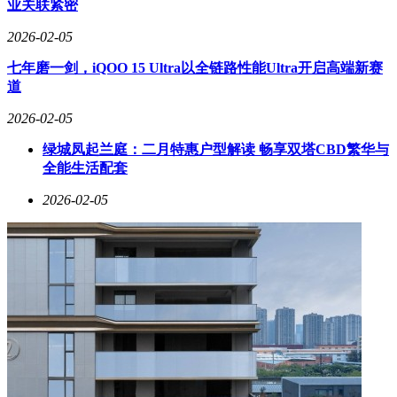
业关联紧密
源自"全国中小学生艺术展演"获奖项目，搭建起青少年戏曲展
示的国家级平台。教育专家蒙曼指出，节目通过融媒体技术构
2026-02-05
建的"社会化美育课堂"，为家庭、学校、社会三方协同育人提
七年磨一剑，iQOO 15 Ultra以全链路性能Ultra开启高端新赛
供了新范式。更令人欣喜的是，随着节目热播，太原古县城、
道
晋祠等取景地游客量显著增长，"一出好戏带动一座城"的文化
溢出效应，印证了优质文化节目在文旅融合中的独特价值。
2026-02-05
绿城凤起兰庭：二月特惠户型解读 畅享双塔CBD繁华与
全能生活配套
2026-02-05