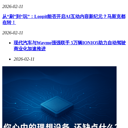
造出视频内容无法比拟的沉浸体验。
2026-02-11
资本市场的反应印证了这种创新的价值。涌跃智能在产品上线
从“刷”到“玩”：Loopit能否开启AI互动内容新纪元？马斯克都
前已完成两轮融资，最新估值较首轮提升6倍。投资机构看重
在转！
的不仅是技术突破，更是团队对产品形态的深刻理解。陈炜鹏
2026-02-11
将Loopit定位为"可交互的内容宇宙"，通过单列Feed流设计让
互动内容占据80%屏幕空间，这种以内容为核心的呈现方式，
现代汽车与Waymo强强联手 5万辆IONIQ5助力自动驾驶
正在重塑用户的内容消费习惯。
商业化加速推进
面对AI应用领域普遍存在的网络效应缺失问题，陈炜鹏展现
2026-02-11
出技术人的理性自信。他认为互动内容本身具备天然的社交属
性，用户创作与消费的闭环将形成独特的内容生态。这种判断
源于他对技术组合能力的深刻认知："当AI不仅能生成内容，
更能理解内容间的逻辑关系时，真正的平台级应用才会出
现。"
在团队构建上，陈炜鹏延续了技术跨界的产品哲学。核心成员
既包括语言模型专家，也吸纳了文生视频领域的顶尖人才，这
种跨模态组合确保了技术路线的全面性。对于商业化探索，他
保持着一贯的克制："社区产品的价值需要用户规模支撑，过
早商业化会破坏生态平衡。"这种对产品本质的坚持，或许正
是Loopit在红海市场中突围的关键。