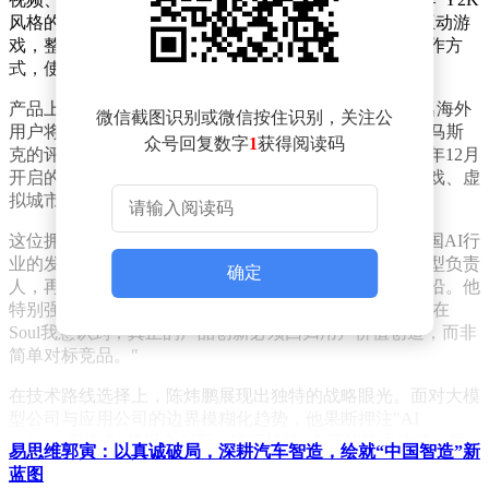
风格的答案之书"或设计平衡卡皮巴拉头顶柚子的物理互动游
戏，整个过程仅需两轮对话即可完成。这种低门槛的创作方
式，使得普通用户也能轻松制作专业级互动内容。
产品上线首日即展现惊人传播力。2026年2月10日，一名海外
微信截图识别或微信按住识别，关注公
用户将制作的互动视频发布至X平台后，意外获得埃隆·马斯
众号回复数字
1
获得阅读码
克的评论转发，引发科技圈热议。陈炜鹏透露，在2025年12月
开启的小范围测试中，用户已创造出变身特效、整蛊游戏、虚
拟城市等多样化内容，展现出极强的自我表达需求。
这位拥有15年NLP经验的创业者，其职业轨迹折射出中国AI行
业的发展脉络。从搜狗搜索研发总经理到百川智能大模型负责
确定
人，再到涌跃智能创始人，陈炜鹏始终站在技术变革前沿。他
特别强调2021年加入Soul的经历对其产品理念的重塑："在
Soul我意识到，真正的产品创新必须回归用户价值创造，而非
简单对标竞品。"
在技术路线选择上，陈炜鹏展现出独特的战略眼光。面对大模
型公司与应用公司的边界模糊化趋势，他果断押注"AI
coding+多模态"的组合创新。这项持续7个月的技术攻坚，最
易思维郭寅：以真诚破局，深耕汽车智造，绘就“中国智造”新
终构建出可控生成物理引擎的独特架构，使系统能根据用户需
蓝图
求实时生成交互逻辑。这种技术组合不仅降低创作门槛，更创