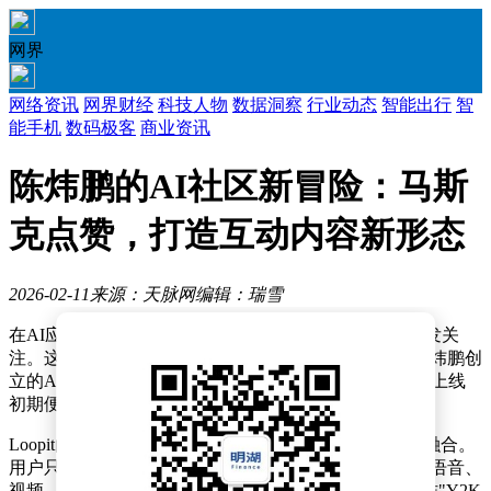
网界
网络资讯
网界财经
科技人物
数据洞察
行业动态
智能出行
智
能手机
数码极客
商业资讯
陈炜鹏的AI社区新冒险：马斯
克点赞，打造互动内容新形态
2026-02-11
来源：天脉网
编辑：瑞雪
在AI应用领域，一款名为Loopit的平台型社区产品正引发关
注。这款由前搜狗技术负责人、百川智能联合创始人陈炜鹏创
立的AI内容社区，凭借独特的交互形态和创作模式，在上线
初期便获得海外用户和资本市场的双重认可。
Loopit的突破性在于将AI coding与多模态生成技术深度融合。
用户只需输入文字描述，系统即可自动生成支持图像、语音、
视频、3D等全模态的交互式H5内容。例如，用户可创作"Y2K