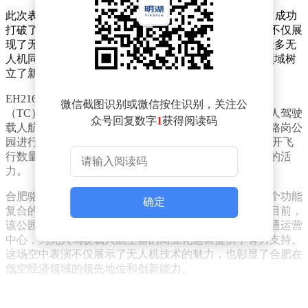
此次表演中，GD4.0无人机以惊人的数量——22,580架，成功
打破了现有无人机编队飞行表演的架次纪录。这一壮举不仅展
现了无人机技术的飞速发展，更获得了“单台电脑控制最多无
人机同时升空”的吉尼斯世界纪录称号，为无人机表演领域树
立了新的里程碑。
EH216-S作为全球首款获得中国民航局颁发型号合格证
微信截图识别或微信按住识别，关注公
（TC）、生产许可证（PC）和标准适航证（AC）的无人驾驶
众号回复数字
1
获得阅读码
载人航空器，其亮相同样引人注目。这款航空器在合肥骆岗公
园进行了试运行，并创造了无人驾驶载人eVTOL同时公开飞
行数量之最，为无人驾驶载人航空领域的发展注入了新的活
力。
合肥骆岗公园作为此次春晚分会场的举办地，不仅是一个功能
确定
复合的立体空间，更是低空经济试验田和示范点之一。目前，
该公园已经建设落成两座具备商业化飞行的城市空中交通运营
中心，为无人驾驶载人航空器的商业化运营提供了有力支持。
这场空中表演不仅展示了无人机技术的魅力，也彰显了合肥在
低空经济领域的领先地位和创新能力。