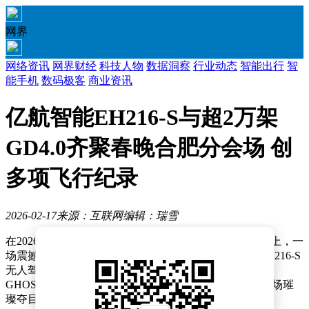
网界
网络资讯
网界财经
科技人物
数据洞察
行业动态
智能出行
智
能手机
数码极客
商业资讯
亿航智能EH216-S与超2万架
GD4.0齐聚春晚合肥分会场 创
多项飞行纪录
2026-02-17
来源：互联网
编辑：瑞雪
在2026年中央广播电视总台春节联欢晚会的合肥分会场上，一
场震撼人心的空中表演吸引了无数观众的目光。16架EH216-S
无人驾驶载人航空器与22,580架新一代编队无人机
GHOSTDRONE 4.0（以下简称“GD4.0”）共同编织了一场璀
璨夺目的灯光秀，将夜空装点得如梦如幻。