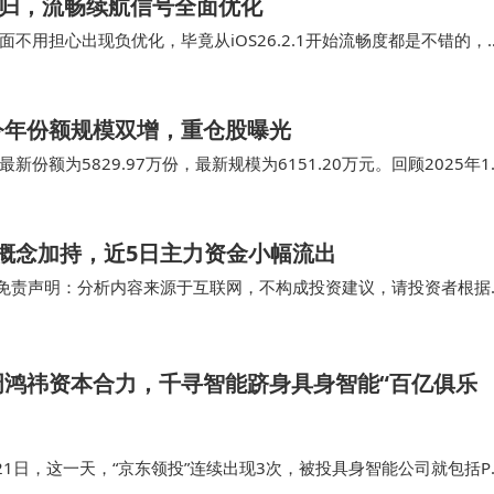
：快充回归，流畅续航信号全面优化
用担心出现负优化，毕竟从iOS26.2.1开始流畅度都是不错的，
APP和游戏都是极为丝滑的，几乎没遇…
，今年份额规模双增，重仓股曝光
新份额为5829.97万份，最新规模为6151.20万元。回顾2025年1
万份，…
等多概念加持，近5日主力资金小幅流出
(免责声明：分析内容来源于互联网，不构成投资建议，请投资者根据
入1926.11万1259.5…
周鸿祎资本合力，千寻智能跻身具身智能“百亿俱乐
月21日，这一天，“京东领投”连续出现3次，被投具身智能公司就包括Pr