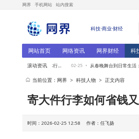
网界
手机网站
站内搜索
科技·商业·财经
网站首页
网络资讯
网界财经
科
滚动资讯
：2026互联网与新媒体行业
02-25
从春晚舞台到日常生活：
当前位置：
网界
科技人物
正文内容
>
>
与深圳机遇
艺术体验与情感陪伴
寄大件行李如何省钱又
时间：2026-02-25 12:58
作者：任飞扬