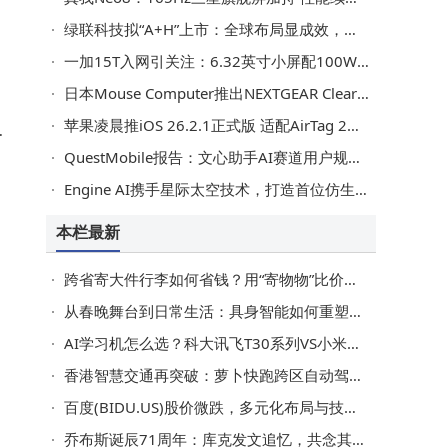
绿联科技拟“A+H”上市：全球布局显成效，营收净利双增长超3亿用户加持
，
一加15T入网引关注：6.32英寸小屏配100W快充，春节后发布或成换机新选择
日本Mouse Computer推出NEXTGEAR Clear Shift机箱 可一键切换玻璃面板透明度
苹果凌晨推iOS 26.2.1正式版 适配AirTag 2并优化定位功能
答
QuestMobile报告：文心助手AI赛道用户规模夺冠 企业升级成效亦居前
Engine AI携手星际太空技术，打造首位仿生机器人航天员探索宇宙新篇
本栏最新
场
跨省寄大件行李如何省钱？用“寄物物”比价选物流，轻松节省一半费用
从春晚舞台到日常生活：具身智能如何重塑艺术体验与情感陪伴
AI学习机怎么选？科大讯飞T30系列VS小米华为斐讯，哪款才是孩子学习好帮手？
其
香港智慧交通再突破：萝卜快跑跨区自动驾驶测试路线运营 打通出行“最后一公里”
百度(BIDU.US)股价微跌，多元化布局与技术创新共绘未来增长蓝图
乔布斯诞辰71周年：库克发文追忆，共念其非凡人生与深远影响