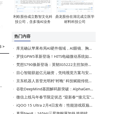
平
利欧股份成立数智文化科
鼎龙股份在湖北成立医学
技公司，含多项AI业务
材料科技公司
0
热门内容
少
压
多
>
库克确认苹果布局AI硬件领域，AI眼镜、胸针等多款新品将至
罗技GPW5革新登场！HITS电磁微动系统如何重塑游戏鼠标体验？
梵想S790焕新登场：英韧IG5222主控加持，性能功耗双优表现亮眼
带
目心智能获超亿元融资，凭纯视觉方案与安克合作加速自有品牌突围
后
京东机器人首登光明村“村晚” 科技赋能传统年俗焕发新活力
就
费
谷歌DeepMind基因解码新突破：AlphaGenome准确率90%，AI助力药物研发提速
宜
微信上线马年春节限定状态 “迎新春”“接元宝”喜庆氛围拉满
iQOO 15 Ultra 2月4日发布：性能游戏双巅峰，跑分破纪录成行业新标杆
。
真我Neo8：165Hz三星旗舰屏加持 性能续航双满格的电竞利器