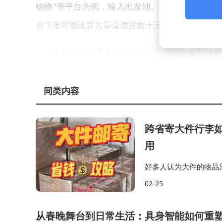
物物"等平台为例，输入出发地、目的地、重量和
台下单可能比官方渠道便宜数十元，部分线路甚至
大件物流计费规则需特别注意实际重量与体积
00或6000，以较大值计费。例如轻质羽绒被
衣物体积，或提前测量货物尺寸，可能使运费直接
同类内容
缩后费用降至合理水平。
跨省寄大件行李如
包装质量直接影响货物安全。家电需使用原厂
用
打包需采用"工"字或"H"形密封，而非仅封中
好多人认为大件的物品
难以索赔更划算。某消费者寄送玻璃制品时未打
像“寄物物”这样的，
02-25
用。
的渠道，其价格常常要
从春晚舞台到日常生活：具身智能如何重
消费者在选择物流服务时，需在价格与服务之