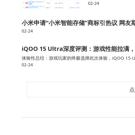
-A+轮融资近6亿元
02-24
售场景中替代人类进行
小米申请“小米智能存储”商标引热议 网
02-24
iQOO 15 Ultra深度评测：游戏性能
体验性总结：游戏玩家的终极选择此次体验，iQOO 15 U
02-24
怪兽，从骁龙8 至尊版硬核性能，到8000mm²的超导散热
点