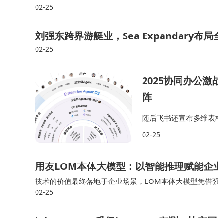
02-25
刘强东跨界游艇业，Sea Expandary
02-25
2025协同办公
阵
随后飞书还宣布多维表
架了起来：接入，意味
02-25
家子气。 这给钉钉和
用友LOM本体大模型：以智能推理赋能企
技术的价值最终落地于企业场景，LOM本体大模型凭借
02-25
景，将强大的推理能力转化为实际业务效能，实现从智能