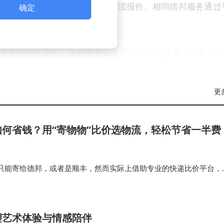
体积后，系统会瞬间生成多家物流报价。相同德邦服务通过
确定
可享五折起优惠。
重量的取大原则。体积重量计算方式为长×宽×高（厘米）÷5
虽重量轻但体积大，系统会按体积重量收费。通过真空压缩袋减
打八折。某消费者曾因未压缩棉被体积，多支付40%运费，
更
何省钱？用“寄物物”比价选物流，轻松节省一半费
泡沫包装，书籍应选择小箱子避免过重或过轻导致破损。胶
间缝隙。易碎品必须打木架，虽增加几十元成本，但比货物损坏
只能寄给德邦，或者是顺丰，然而实际上借助专业的快递比价平台，
木架，运输中破损后因包装不当被拒赔，最终损失远超木架
输入物品的重量，还有体积，系统就会自动帮你在全网筛选出价格最便
比官方所标的价格低很多…
塑艺术体验与情感陪伴
间取得平衡。有人更看重低价，有人则优先选择服务稳定性