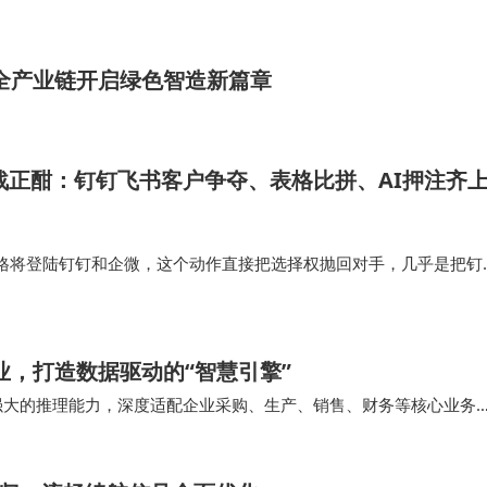
布局全产业链开启绿色智造新篇章
激战正酣：钉钉飞书客户争夺、表格比拼、AI押注齐
格将登陆钉钉和企微，这个动作直接把选择权抛回对手，几乎是把钉
着让竞争产品进入自身体系；不接入，违背了开放生态的规则，显得
飞书提出了一个终极问题：…
业，打造数据驱动的“智慧引擎”
强大的推理能力，深度适配企业采购、生产、销售、财务等核心业务
决策到复杂系统分析的全场景赋能。 以下从采购…