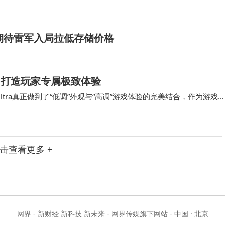
的千寻智能，另外两家则是逐际动力和众擎机器人。墨子机器人在京东零
讲解互动…
友期待雷军入局拉低存储价格
拉满，打造玩家专属极致体验
ltra真正做到了“低调”外观与“高调”游戏体验的完美结合，作为游戏
，再到144Hz的…
击查看更多 +
网界 - 新财经 新科技 新未来 - 网界传媒旗下网站 - 中国 · 北京