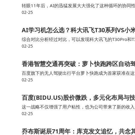
转眼11年后，AI的迅猛发展大大强化了这种循环的协
您是否有过寄送大件的经历？更关注价格还是服务
02-25
心、只能由外面观看作品的传统路径，向听觉、触觉、行
帮助更多人避开寄件陷阱。
AI学习机怎么选？科大讯飞T30系列VS
综合对比分析经过对比，可以发现科大讯飞的T30Pro和T30
02-25
疑功能和大屏护眼设计，适合希望深入学习的学生。相较
香港智慧交通再突破：萝卜快跑跨区自动驾
百度旗下的无人驾驶出行平台萝卜快跑成为首家获准在这
02-25
枢纽向城市核心区域的延伸。 运输署表示，自北大屿山
百度(BIDU.US)股价微跌，多元化布局
这一战略不仅增强了用户粘性，也为公司带来了新的收入
02-25
在数字广告领域占据了一席之地。 总体来看，百度在互
乔布斯诞辰71周年：库克发文追忆，共念