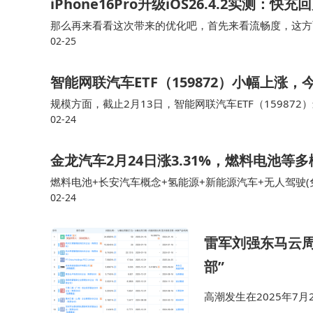
iPhone16Pro升级iOS26.4.2实测
那么再来看看这次带来的优化吧，首先来看流畅度，这方面不
02-25
测了微博，网易云音乐，王者荣耀，和平精英等主流社交
智能网联汽车ETF（159872）小幅上涨
规模方面，截止2月13日，智能网联汽车ETF（159872）最
02-24
月31日，智能网联汽车ETF（159872）份额为5529.97
金龙汽车2月24日涨3.31%，燃料电池
燃料电池+长安汽车概念+氢能源+新能源汽车+无人驾驶
02-24
同行情独立判断) 区间今日近3日近5日近10日近20日主力净流
雷军刘强东马云
部”
高潮发生在2025年7