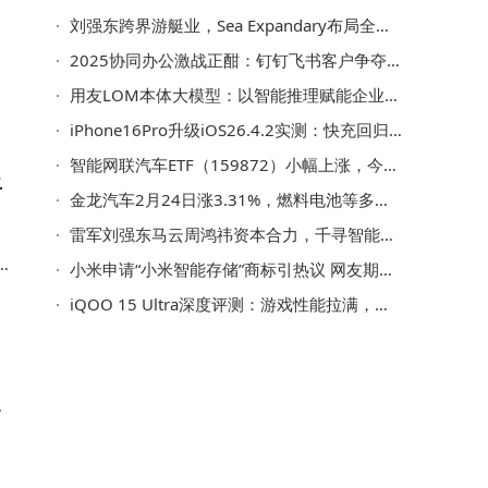
刘强东跨界游艇业，Sea Expandary布局全产业链开启绿色智造新篇章
2025协同办公激战正酣：钉钉飞书客户争夺、表格比拼、AI押注齐上阵
用友LOM本体大模型：以智能推理赋能企业，打造数据驱动的“智慧引擎”
iPhone16Pro升级iOS26.4.2实测：快充回归，流畅续航信号全面优化
智能网联汽车ETF（159872）小幅上涨，今年份额规模双增，重仓股曝光
上
金龙汽车2月24日涨3.31%，燃料电池等多概念加持，近5日主力资金小幅流出
雷军刘强东马云周鸿祎资本合力，千寻智能跻身具身智能“百亿俱乐部”
钉
小米申请“小米智能存储”商标引热议 网友期待雷军入局拉低存储价格
小
iQOO 15 Ultra深度评测：游戏性能拉满，打造玩家专属极致体验
场