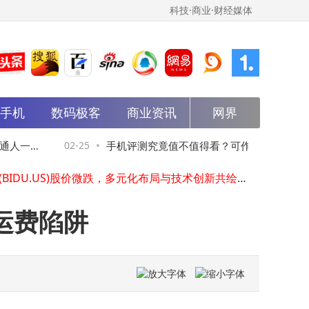
科技·商业·财经媒体
智能网联汽车ETF（159872）小幅上涨，今年份额规模双增，重仓股曝光
能手机
数码极客
商业资讯
网界
从春晚舞台到日常生活：具身智能如何重塑艺术体验与情感陪伴
AI学习机怎么选？科大讯飞T30系列VS小米华为斐讯，哪款才是孩子学习好帮手？
人一周
02-25
手机评测究竟值不值得看？可作参考但别盲
香港智慧交通再突破：萝卜快跑跨区自动驾驶测试路线运营 打通出行“最后一公里”
百度(BIDU.US)股价微跌，多元化布局与技术创新共绘未来增长蓝图
目依赖，选机需多维度考量
乔布斯诞辰71周年：库克发文追忆，共念其非凡人生与深远影响
刘强东跨界游艇业，Sea Expandary布局全产业链开启绿色智造新篇章
运费陷阱
2025协同办公激战正酣：钉钉飞书客户争夺、表格比拼、AI押注齐上阵
用友LOM本体大模型：以智能推理赋能企业，打造数据驱动的“智慧引擎”
iPhone16Pro升级iOS26.4.2实测：快充回归，流畅续航信号全面优化
智能网联汽车ETF（159872）小幅上涨，今年份额规模双增，重仓股曝光
从春晚舞台到日常生活：具身智能如何重塑艺术体验与情感陪伴