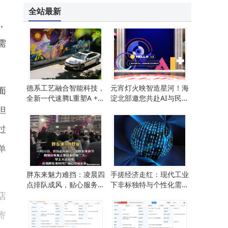
全站最新
，
需
德系工艺融合智能科技，
元宵灯火映智造星河！海
面
全新一代速腾L重塑A +级
淀北部邀您共赴AI与民俗
轿车出行新体验
的春日科技盛宴
但
过
单
胖东来魅力难挡：凌晨四
手搓经济走红：现代工业
点排队成风，贴心服务暖
下非标独特与个性化需求
店
人心
催生的新模式
寄