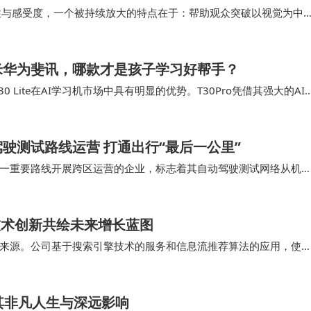
同性与感受度，一个被持续放大的特点在于：帮助观众突破以视觉为中
？欢迎在评论区分享您的经验，若觉得本文有用请点赞转发
为、节奏等多模态交互发展，AI艺术的媒介与手…
小米华为斐讯，哪款才是孩子学习好帮手？
 Lite在AI学习机市场中具有明显的优势。T30Pro凭借其强大的AI
之下，小米米家学习平板和…
驶测试路线运营 打通出行“最后一公里”
一重要路线开展跨区运营的企业，标志着其自动驾驶测试网络从机
测试项目启动以来，已在多车协同运行、载客服务测试…
与技术创新共绘未来增长蓝图
来源。公司基于搜索引擎技术的服务和信息流推荐算法的应用，使
联网行业的竞争力仍然强劲，尽管当前股价有所波动，…
其非凡人生与深远影响