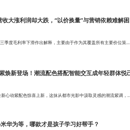
“辅助智能体”水平。最后给出阶段性展望，指出这种结合在
年营收大涨利润却大跌，“以价换量”与营销依赖难解困
景已有初步探索，但要达到稳定、可靠的生产级应用，还需
打磨。
年前三季度毛利率下滑作出解释，主要由于作为其覆盖所有主要价位策
现状展望的完整逻辑链条，让问答变成了小型“分析报告”。
低的中端及入门级智能扫地机器人销售贡献增加。 而这也使得，石头
走高，从2024年…
术讨论会，不自觉地拓宽对技术领域的理解边界，加深对模
考过程正是知识传递中最有价值的部分。
动紫焕新登场！潮流配色搭配智能交互成年轻群体悦
耦合。知乎历经十余年积累，拥有难以复制的“专业内容生态”，
克力全新心动紫配色惊喜上新，这抹从都市光影中汲取灵感的潮流紫调，
学，从临床医学到国际法条，各领域从业者、爱好者和研究者留
的通透质感，成为都市悦己青年的个性新选择。ICON巧克力心动紫
化程度较高、可信度经过筛选的“语料库”。但过去这些宝藏
紫的颜值魅力，更因…
S小米华为等，哪款才是孩子学习好帮手？