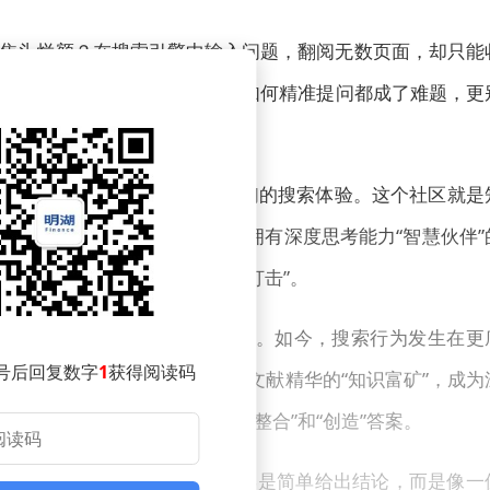
焦头烂额？在搜索引擎中输入问题，翻阅无数页面，却只能
息。面对复杂的专业领域，连如何精准提问都成了难题，更
然流逝，问题却依旧悬而未决。
一次重大变革，有望彻底改变人们的搜索体验。这个社区就是
1模型，实现了从信息搬运“中转站”到拥有深度思考能力“智慧伙伴”
给用户带来了搜索体验的“降维打击”。
自身）筛选相关页面呈现给用户。如今，搜索行为发生在更
号后回复数字
1
获得阅读码
高质量中英文问答、专栏文章和文献精华的“知识富矿”，成为
而是“理解”信息，进而为用户“整合”和“创造”答案。
的“逻辑感”和“说服力”。它不再是简单给出结论，而是像一