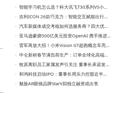
择
现
智能学习机怎么选？科大讯飞T30系列VS小米华为等，哪款才是孩子学习好帮手？
息
吉利ICON 26款巧克力：智能交互赋能出行，贴心相伴都市每段旅程
汽车新媒体成交考核如何选服务商？四大优质机构核心优势与场景化匹配指南
亚马逊豪掷500亿美元投资OpenAI 携手推进AI创新并深化多领域合作
，
雷军再放大招！小米Vision GT超跑概念车亮相，未来感拉满引期待
每
中仑新材春节满负荷生产：订单全球化高端化 2026年加速布局“高精尖”
推
牧原离职员工家属发声引关注 董事长承诺发钱并升级管理允家属探亲
与
和鸿科技启动IPO：董事长周乐力控股近半，从仪器厂工程师到行业领航者
魅族AR眼镜品牌StarV拟独立融资或出售
某
高
律
理