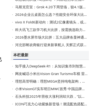
马斯克官宣：Grok 4.20下周登场，较4.1版带来重大升级突破
数
2026企业云桌面怎么选？性能安全环保大比拼+高端闭眼入推荐
在
vivo X Fold6新动向：测试2亿像素镜头，或成折叠屏影像新标杆
科大讯飞三款学习机大比拼，按需挑选助力孩子开启高效学习之旅
略
2026墨水屏市场大比拼：五大品牌各显神通，谁才是教育阅读最优解？
用
河北邯郸农商银行迎来新掌舵人 关辉正式获批担任董事及董事长
糊
本栏最新
己
知乎接入DeepSeek-R1：从知识集市到智慧伙伴，开启高效思考新旅程
涵
网友喊话小米出Vision Gran Turismo车模 雷军迅速回应催新品
搭
下
理想高管明确：理想MEGA坚持纯电架构，无增程版因车头设计受限
能
多
小米VisionGT实车明日MWC首秀 中国品牌超跑概念车引领未来风潮
石头科技2025年营收大涨利润却大跌，“以价换量”与营销依赖难解困局
ICON巧克力心动紫焕新登场！潮流配色搭配智能交互成年轻群体悦己新宠