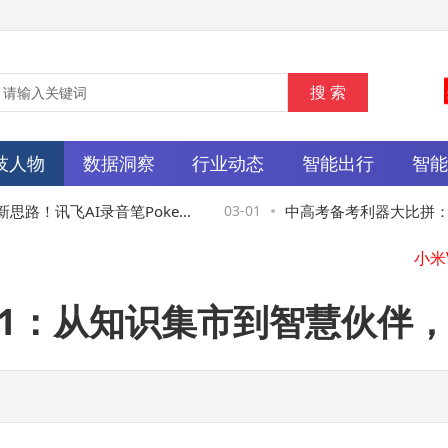
技人物
数据洞察
行业动态
智能出行
智
路！讯飞AI录音笔Poke
03-01
中高考备考利器大比拼：科大讯
人高效开启新年征程
四款主流学习机深度测评
k-R1：从知识集市到智慧伙