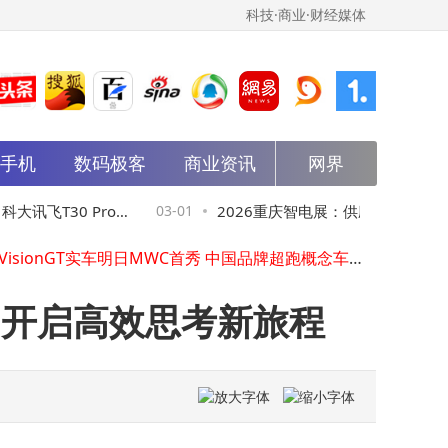
科技·商业·财经媒体
能手机
数码极客
商业资讯
网界
雷军再放大招！小米Vision GT超跑概念车亮相，未来感拉满引期待
网友喊话小米出Vision Gran Turismo车模 雷军迅速回应催新品
飞T30 Pro与
03-01
2026重庆智电展：供应链巨头展台大
理想高管明确：理想MEGA坚持纯电架构，无增程版因车头设计受限
小米VisionGT实车明日MWC首秀 中国品牌超跑概念车引领未来风潮
谁将引领技术新潮流？
石头科技2025年营收大涨利润却大跌，“以价换量”与营销依赖难解困局
ICON巧克力心动紫焕新登场！潮流配色搭配智能交互成年轻群体悦己新宠
伴，开启高效思考新旅程
智能学习机怎么选？科大讯飞T30系列VS小米华为等，哪款才是孩子学习好帮手？
吉利ICON 26款巧克力：智能交互赋能出行，贴心相伴都市每段旅程
汽车新媒体成交考核如何选服务商？四大优质机构核心优势与场景化匹配指南
亚马逊豪掷500亿美元投资OpenAI 携手推进AI创新并深化多领域合作
雷军再放大招！小米Vision GT超跑概念车亮相，未来感拉满引期待