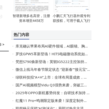
是
智谱新增多名高管，注册
小鹏汇天飞行器外观专利
珍
资本增至4458万
获授权，可用于载人飞行
热门内容
和
多
>
库克确认苹果布局AI硬件领域，AI眼镜、胸针等多款新品将至
直
罗技GPW5革新登场！HITS电磁微动系统如何重塑游戏鼠标体验？
梵想S790焕新登场：英韧IG5222主控加持，性能功耗双优表现亮眼
微信上线马年春节限定状态 “迎新春”“接元宝”喜庆氛围拉满
e
绿联科技拟“A+H”上市：全球布局显成效，营收净利双增长超3亿用户加持
的
国产AI视频模型Vidu Q3强势来袭，突破三大短板开启“导演级”创作时代
结
2025年OPPO新机蓄势待发：自研技术加持 春节后折叠屏旗舰全新登场
临
红魔11 Pro+鸣潮限定版来袭！深度定制外观配件，定价亲民诚意足
本
联想杨元庆驳“AI泡沫论”：局部过热非主流，算力结构或现重大转向