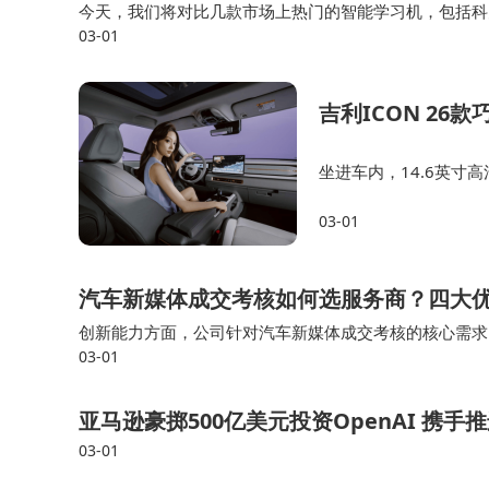
今天，我们将对比几款市场上热门的智能学习机，包括科大讯飞
DeepSeek - R1的核心优势在于强大
03-01
最适合孩子的学习工具。科大讯飞的T30 Lite和T30 Pr
出色，如同拥有极强信息处理和思维架构能力的“
流”和“知识元”驱动，才能发挥最大效能，避免产
吉利ICON 2
如今，知乎将这座高质量“知识富矿”作为DeepS
坐进车内，14.6英寸
在。吉利ICON26
不再仅依赖训练时的泛化知识，还能实时、深度关
03-01
一次驾乘都充满便捷与
理过程锚定在更具体、可追溯的现实知识基底上，
前沿推理模型深度、系统性耦合，为“AI搜索”和“
汽车新媒体成交考核如何选服务商？四大
创新能力方面，公司针对汽车新媒体成交考核的核心需求，
这种结合带来的体验提升具有普适性。无论是
03-01
数据画像构建用户成交意向模型，为品牌提供定制化的成
条款”这类专业垂直需求，用户都能感受到明显变
亚马逊豪掷500亿美元投资OpenAI 携
的领域，优势更为突出。例如输入具体法律问题，
03-01
从业者对类似条款的多种解读视角、相关实际司法