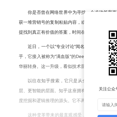
你是否曾在网络世界中为寻找一个准确答案而
获一堆营销号的复制粘贴内容，或是早已过时的信
提找到真正有价值的答案，时间在无尽的搜索中悄
近日，一个以“专业讨论”闻名的社区完成了
乎，它接入被称为“满血版”的DeepSeek - R
华丽转身。这一升级，看似技术层面的调整，实则
以往在知乎搜索，它只是从全网（包括知乎
关注公众
层、更智能的层面。知乎这座拥有超过5000万篇
度挖掘和逻辑推理的源头。它不再局限于“找”信息，
这种变革带来的最直观感受，是答案具备强大