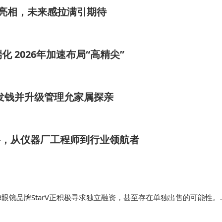
现实中的真实样貌，超越了单纯的信息检索，进入“知识整合与
念车亮相，未来感拉满引期待
 2026年加速布局“高精尖”
识库”功能为用户打造了私人定制的“第二大脑”。用户可上传
藏重要网页，然后指挥DeepSeek - R1模型对这些私人资料进
不同文档异同、生成报告摘要等，极大地简化了个人知识管
发钱并升级管理允家属探亲
用者。
半，从仪器厂工程师到行业领航者
知识处理器”。过去，知乎主要进行知识的“陈列”与“连接”；
epSeek - R1强大的推理能力如同高性能引擎，驱动对知乎
花费大量时间阅读、比较、归纳才能理清的线索，现在可由A
眼镜品牌StarV正积极寻求独立融资，甚至存在单独出售的可能性。
接洽，不过相关谈判仍在进行当中，尚未有最终结果。