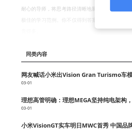
耐心的导师，将思考路径清晰地展现出来。当你看
极佳的学习范例。你不仅得到答案，更掌握了一种
贵得多。
以一个前沿交叉领域的问题为例，比如“将Dee
同类内容
前景如何？”传统搜索引擎或普通AI可能只是拼凑定义
答，会给出全面且深入的分析。
网友喊话小米出Vision Gran Turism
03-01
它会先拆解问题核心，明确要评估“结合效果
epSeek模型在自然语言理解、生成和复杂推理
理想高管明确：理想MEGA坚持纯电架构
特长。接着进入推理核心环节，基于技术原理推演结
03-01
构化信息并生成指令，RPA作为“双手”执行具体操
小米VisionGT实车明日MWC首秀 中
的挑战与风险，如大模型的“幻觉”问题对RPA