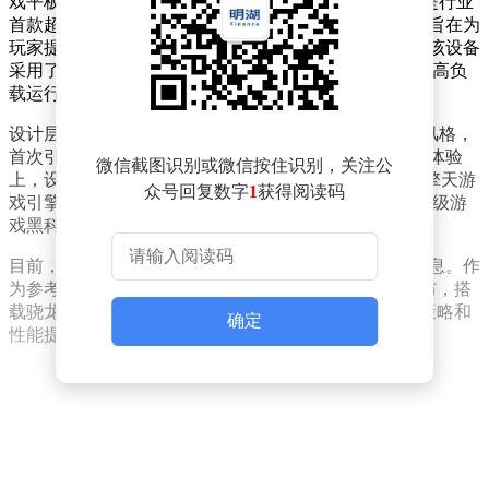
戏平板 5 Pro 将集成十项创新技术。其中最引人注目的是行业
首款超高刷新率屏幕，配合全新研发的平板发光材料，旨在为
玩家提供更流畅、更清晰的视觉体验。散热系统方面，该设备
采用了红魔独家技术，结合PC级散热材料，确保长时间高负
载运行时的稳定性。
设计层面，红魔游戏平板 5 Pro 延续了品牌一贯的电竞风格，
首次引入透明机身设计，同时实现纯平屏幕工艺。触控体验
微信截图识别或微信按住识别，关注公
上，设备搭载了顶级触控芯片，配合自主研发的CUBE擎天游
众号回复数字
1
获得阅读码
戏引擎，进一步优化操作响应速度。该平板还配备了PC级游
戏黑科技和全新接口设计，满足多场景使用需求。
目前，红魔尚未公布这款平板的具体配置参数和售价信息。作
为参考，其前代产品红魔电竞平板 3 PRO于去年6月发布，搭
载骁龙8至尊版处理器，起售价为3999元。新品的定价策略和
确定
性能提升幅度，将成为后续市场关注的焦点。