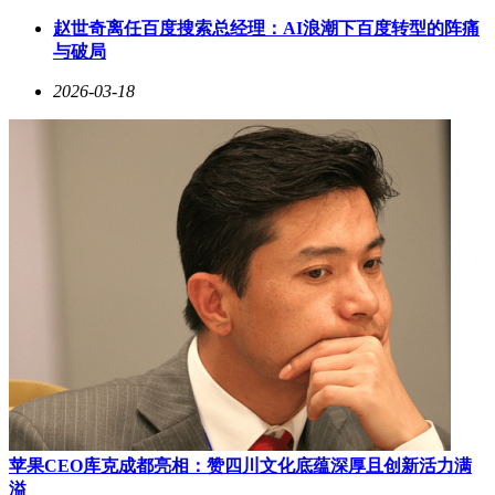
赵世奇离任百度搜索总经理：AI浪潮下百度转型的阵痛
与破局
2026-03-18
苹果CEO库克成都亮相：赞四川文化底蕴深厚且创新活力满
溢