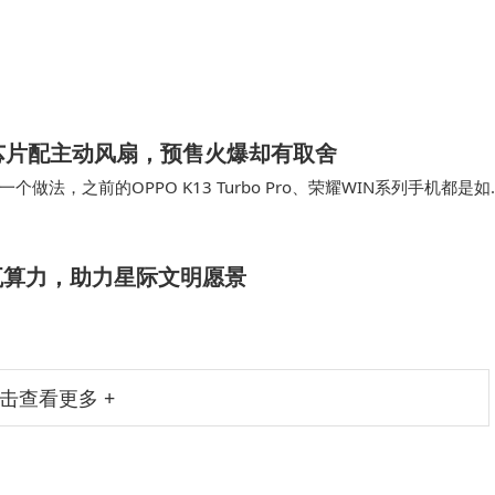
超频芯片配主动风扇，预售火爆却有取舍
，之前的OPPO K13 Turbo Pro、荣耀WIN系列手机都是如
能提升明显，如果不堆料散热温度…
太瓦算力，助力星际文明愿景
击查看更多 +