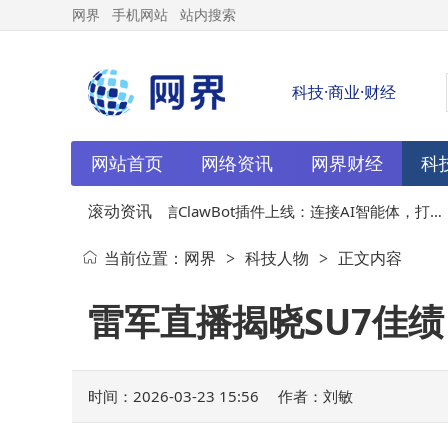
网界
手机网站
站内搜索
科技·商业·财经
网站首页
网络资讯
网界财经
科
滚动资讯
高层青睐
03-23
微信ClawBot插件上线：连接AI智能体，打
当前位置：
网界
科技人物
正文内容
>
>
造安全高效新社交任务入口
雷军直播揭晓SU7佳
时间：2026-03-23 15:56
作者：刘敏