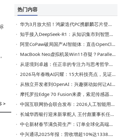
热门内容
华为3月放大招！鸿蒙迭代PC携麒麟芯片登场 手环11系列长续航健康管理来袭
标
知乎接入DeepSeek-R1：从知识集市到智慧伙伴，开启高效思考新旅程
阿里CoPaw破局国产AI智能体：直击OpenClaw痛点，开启本土化新篇章
MacBook Neo虚拟机装Win11存疑？Parallels：因芯片差异正全面测试
，
从逆境到卓越：任正非的专注力与思考哲学如何成就人生突围
2026马年春晚AI闪耀：15大科技亮点，见证科技与艺术的完美交融
从独立开发者到OpenAI：兴趣驱动如何让AI跳出内卷，直击用户需求核心
摩托罗拉Edge 70 Fusion来袭，索尼传感器+大电池，配置亮点抢先看
多
>
中国互联网协会联合发布：2026人工智能用户权益保护难题与应对策略全解析
长城华西银行迎来新掌舵人 王付彪董事长任职资格正式获四川金融监管局核准
中仑新材春节满负荷生产：订单全球化高端化 2026年加速布局“高精尖”
中兴通讯2025年报：营收增超10%达1338.96亿 净利润降33.32%挑战仍存