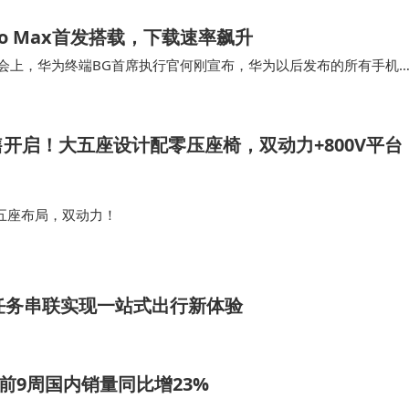
Pro Max首发搭载，下载速率飙升
布会上，华为终端BG首席执行官何刚宣布，华为以后发布的所有手机
0 Pro Max，拥有华为手机…
售开启！大五座设计配零压座椅，双动力+800V平台
大五座布局，双动力！
任务串联实现一站式出行新体验
e前9周国内销量同比增23%