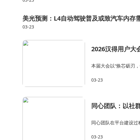
美光预测：L4自动驾驶普及或致汽车内存
03-23
2026汉得用户
本届大会以“焕芯砺刃
用等领域的深厚积累与落
03-23
力、数智驱动供应链创
同心团队：以社群
同心团队在平台建设过
功能，为成员提供多样
03-23
技术升级和社区运营创