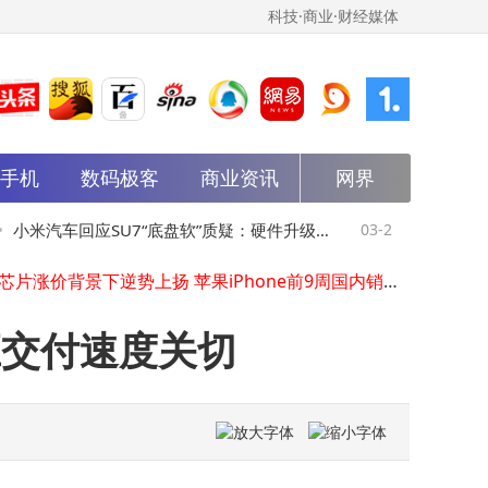
科技·商业·财经媒体
能手机
数码极客
商业资讯
网界
雷军携手苏炳添亮相交付仪式，新一代小米SU7锁单量超3万辆
东风日产NX8预售开启！大五座设计配零压座椅，双动力+800V平台亮点多
小米汽车回应SU7“底盘软”质疑：硬件升级多
03-23
Mistra
千问AI打车功能上线：精准匹配需求，多任务串联实现一站式出行新体验
存储芯片涨价背景下逆势上扬 苹果iPhone前9周国内销量同比增23%
模式可调 舒适操控两不误
开内容使
美光预测：L4自动驾驶普及或致汽车内存需求飙升 芯片供应迎挑战
2026汉得用户大会落幕：AI赋能千行百业，共绘数智化转型新图景
应交付速度关切
心团队：以社群为基 绘就互联网社区创新发展新画卷
雷军：小米未来五年超2000亿研发投入 硬核攻坚助力产业创新发展
雷军宣布小米汽车牵手国内三大顶级赛事 以SU7 Ultra等助力赛事安全与性能提升
雷军宣布小米签约国内三大顶级汽车赛事 两款车型助力赛事安全保障
雷军携手苏炳添亮相交付仪式，新一代小米SU7锁单量超3万辆