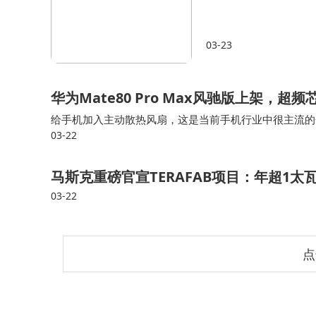
03-23
华为Mate80 Pro Max风驰版上架，
给手机加入主动散热风扇，这是当前手机行业中很主流的一个做法
03-22
此，就很多外行人看，之所以会有这种变化是因为手机性
马斯克重磅官宣TERAFAB项目：年超1
03-22
点