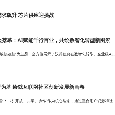
需求飙升 芯片供应迎挑战
大会落幕：AI赋能千行百业，共绘数智化转型新图景
，敏捷致胜”为主题，全方位展示了汉得信息在数智化转型、企业级AI
地成果。 此外，智能制造、AI营销全景体验中心、AI赋能财务生产
新及数智化运营等…
为基 绘就互联网社区创新发展新画卷
程中，将“开放、共享、协作”作为核心理念，通过整合用户资源和社
化的交流方式。 展望未来，同心团队计划进一步拓展平台功能，通过
新，为用户提供更加优…