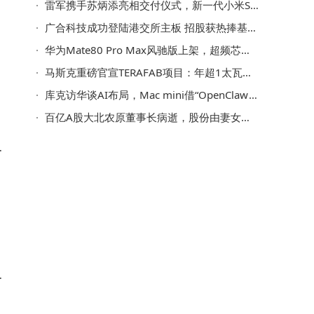
雷军携手苏炳添亮相交付仪式，新一代小米SU7锁单量超3万辆
广合科技成功登陆港交所主板 招股获热捧基石投资者阵容强大
华为Mate80 Pro Max风驰版上架，超频芯片配主动风扇，预售火爆却有取舍
马斯克重磅官宣TERAFAB项目：年超1太瓦算力，助力星际文明愿景
库克访华谈AI布局，Mac mini借“OpenClaw”东风成抢手货库存告急
百亿A股大北农原董事长病逝，股份由妻女继承，实控人变更为其配偶
应
区