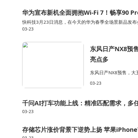
华为宣布新机全面拥抱Wi-Fi 7！畅享90 
快科技3月23日消息，在今天的华为春季全场景新品发
03-23
将支持WiFi-7。在发布会上，华为畅享手机回归带来了畅享9
东风日产NX8预
亮点多
东风日产NX8预售，
03-23
千问AI打车功能上线：精准匹配需求，多
03-23
存储芯片涨价背景下逆势上扬 苹果iPhon
03-23