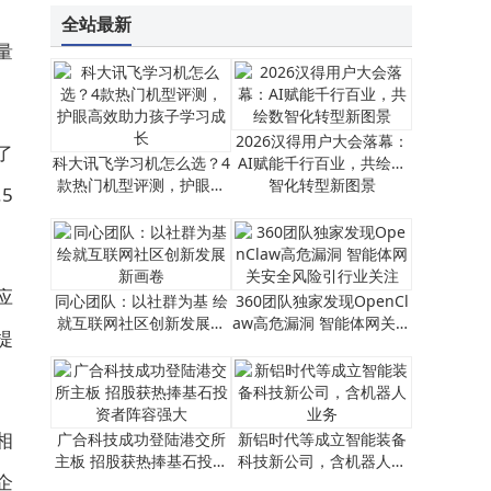
东风日产NX8预售开启！大五座设计配零压座椅，双动力+800V平台亮点多
全站最新
量
2026汉得用户大会落幕：
了
科大讯飞学习机怎么选？4
AI赋能千行百业，共绘数
款热门机型评测，护眼高
智化转型新图景
5
效助力孩子学习成长
应
同心团队：以社群为基 绘
360团队独家发现OpenCl
就互联网社区创新发展新
aw高危漏洞 智能体网关安
提
画卷
全风险引行业关注
相
广合科技成功登陆港交所
新铝时代等成立智能装备
主板 招股获热捧基石投资
科技新公司，含机器人业
企
者阵容强大
务