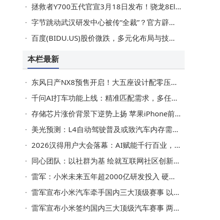
拯救者Y700五代官宣3月18日发布！骁龙8Elite+9000mAh，LCD党游戏新选择
字节跳动武汉研发中心被传“全裁”？官方辟谣：仅50人调整办公地
都
百度(BIDU.US)股价微跌，多元化布局与技术创新共绘未来增长蓝图
本栏最新
东风日产NX8预售开启！大五座设计配零压座椅，双动力+800V平台亮点多
千问AI打车功能上线：精准匹配需求，多任务串联实现一站式出行新体验
存储芯片涨价背景下逆势上扬 苹果iPhone前9周国内销量同比增23%
美光预测：L4自动驾驶普及或致汽车内存需求飙升 芯片供应迎挑战
2026汉得用户大会落幕：AI赋能千行百业，共绘数智化转型新图景
同心团队：以社群为基 绘就互联网社区创新发展新画卷
雷军：小米未来五年超2000亿研发投入 硬核攻坚助力产业创新发展
雷军宣布小米汽车牵手国内三大顶级赛事 以SU7 Ultra等助力赛事安全与性能提升
雷军宣布小米签约国内三大顶级汽车赛事 两款车型助力赛事安全保障