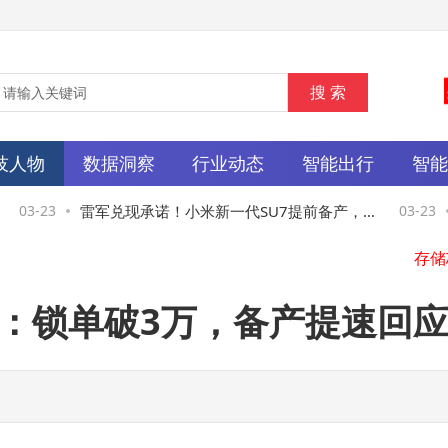
技人物
数据洞察
行业动态
智能出行
智
03-23
雷军兑现承诺！小米新一代SU7提前备产，
03-23
今日上午正式开启首批交付
绩：锁单破3万，备产提速回
同