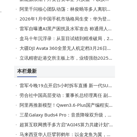
阿里千问核心团队动荡：林俊旸等多人离职，开源与商业矛盾何解？
和
2026年1月中国手机市场格局生变：华为登顶，头部品牌竞争加剧
雷军自曝遭AI黑产困扰及水军攻击 称通用人形机器人普及尚需时日
盒马十年沉浮录：从盲目试错到精准破局，2000亿目标如何照进现实？
大疆DJI Avata 360全景无人机定档3月26日，8K影像与飞行体验再升级
算
立讯精密赴港交所主板上市，业绩强劲2025年前九月净利润达127亿
研
本栏最新
雷军今晚19点开启5小时拆车直播 新一代SU7六大部分拆解顺序提前揭晓
劳合社中国高层变动：董事长总经理离任 副总经理沈孚人暂掌大局
阿里再推新模型！Qwen3.6-Plus国产编程实力派，工业可用性拉满
三星Galaxy Buds4 Pro：音质降噪双升级，臻品认证打造沉浸聆听体验
超算互联网携手多方启“AGI4S算力共建计划” 推动科研范式加速变革
马来西亚华人巨擘郭鹤年：以金龙鱼为翼，书写商业传奇与家国情怀