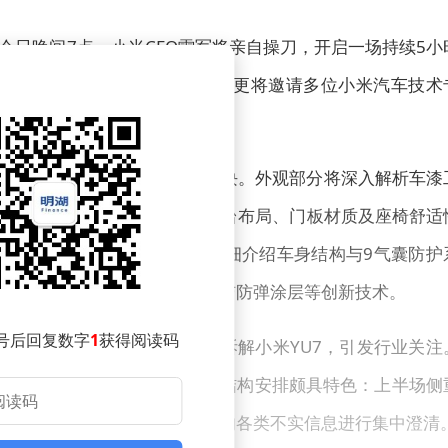
今日晚间7点，小米CEO雷军将亲自操刀，开启一场持续5小
播不仅将全方位展示车辆构造，更将邀请多位小米汽车技术
会上公开的产品亮点。
，本次直播将分为六大核心板块。外观部分将深入解析车漆
饰环节则聚焦座舱生态、中控台布局、门板材质及座椅舒适
驶硬件的先进性；安全方面会详细介绍车身结构与9气囊防护
池包环节则会解读热安全管理与防弹涂层等创新技术。
号后回复数字
1
获得阅读码
年1月初，他曾通过直播形式拆解小米YU7，引发行业关注
的技术特性。回顾前两场直播，结构安排颇具特色：上半场侧
总经理徐洁云，针对网络流传的各类不实信息进行集中澄清