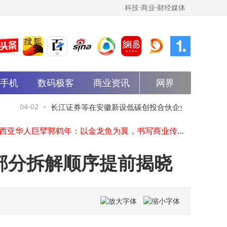
科技·商业·财经媒体
武汉萝卜快跑系统故障致车辆熄火，乘客高架滞留数小时等救援
能手机
数码极客
商业资讯
网界
劳合社中国高层变动：董事长总经理离任 副总经理沈孚人暂掌大局
阿里再推新模型！Qwen3.6-Plus国产编程实力派，工业可用性拉满
三星Galaxy Buds4 Pro：音质降噪双升级，臻品认证打造沉浸聆听体验
04-02
长江证券等在安徽新设低碳创投合伙企业
04-02
超算互联网携手多方启“AGI4S算力共建计划” 推动科研范式加速变革
马来西亚华人巨擘郭鹤年：以金龙鱼为翼，书写商业传奇与家国情怀
智界汽车迎新帅：郭锐出任董事长兼CEO，曾任职华为与荣耀营销要职
英伟达20亿美元投资Marvell 携手共拓AI生态 助力客户构建专用算力
大部分拆解顺序提前揭晓
张雪机车设“新手禁令”：公安部力挺，多重防护保摩友骑行安全
马斯克旗下SpaceX被曝已秘密提交IPO申请 太空探索领域或迎新变局
武汉萝卜快跑系统故障致车辆熄火，乘客高架滞留数小时等救援
劳合社中国高层变动：董事长总经理离任 副总经理沈孚人暂掌大局