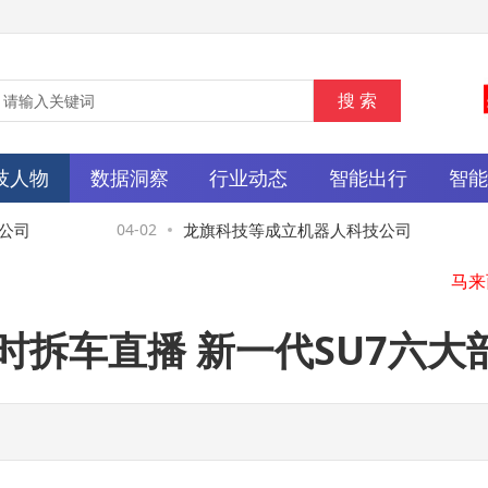
技人物
数据洞察
行业动态
智能出行
智
司
04-02
龙旗科技等成立机器人科技公司
小时拆车直播 新一代SU7六