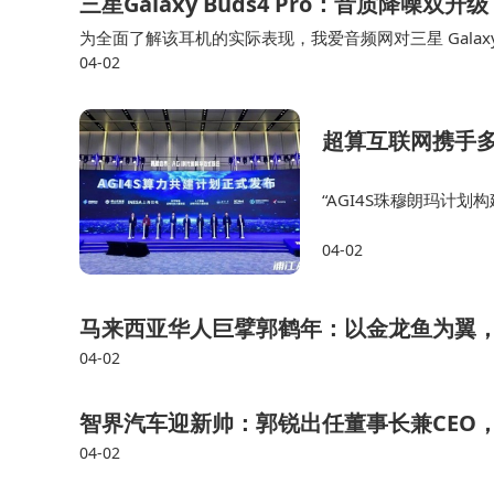
三星Galaxy Buds4 Pro：音质降噪
为全面了解该耳机的实际表现，我爱音频网对三星 Galax
04-02
数据实测。三星 Galaxy Buds4 Pro支持蓝牙6.1无线连
超算互联网携手多
“AGI4S珠穆朗玛计
智能体’全景图，具有相
04-02
究人员、研究工具、研
马来西亚华人巨擘郭鹤年：以金龙鱼为翼
04-02
智界汽车迎新帅：郭锐出任董事长兼CEO
04-02