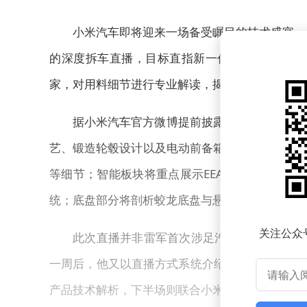
小米汽车即将迎来一场备受瞩目的技术盛宴。
的深度拆车直播，目标直指新一代SU7。这场直
家，对用料细节进行专业解读，揭秘更多未在发布
据小米汽车官方微博提前披露的拆车流程显示
艺、锻造轮毂设计以及电动前备箱的实用功能；内
等细节；智能板块将重点展示EEA架构与辅助驾
统；底盘部分将剖析蛟龙底盘与悬架调校技术；电
关注公众
此次直播并非雷军首次涉足汽车拆解领域。今
一周后，他又以直播方式系统介绍了新一代SU7
产品技术解析，下半场则联合小米集团新任公关部