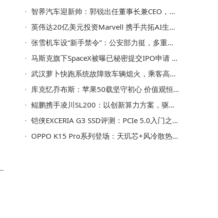
智界汽车迎新帅：郭锐出任董事长兼CEO，曾任职华为与荣耀营销要职
英伟达20亿美元投资Marvell 携手共拓AI生态 助力客户构建专用算力
张雪机车设“新手禁令”：公安部力挺，多重防护保摩友骑行安全
马斯克旗下SpaceX被曝已秘密提交IPO申请 太空探索领域或迎新变局
武汉萝卜快跑系统故障致车辆熄火，乘客高架滞留数小时等救援
库克忆乔布斯：苹果50载坚守初心 价值观恒定如一仍是其公司
鲲鹏携手凌川SL200：以创新算力方案，驱动互联网视频产业高效变革
铠侠EXCERIA G3 SSD评测：PCIe 5.0入门之选 性能与温控双优 性价比凸显
OPPO K15 Pro系列登场：天玑芯+风冷散热，中端性能旗舰2464元起售
环