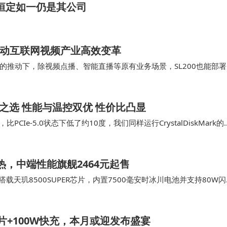
观恒定如一仍是其公司
驱动互联网视频产业高效变革
的推动下，除视频点播、智能直播等原有业务场景，SL200也能部署
/云桌面/视频会议等业务场景的视频转码…
.0入门之选 性能与温控双优 性价比凸显
Ie-5.0状态下低了约10度，我们同样运行CrystalDiskMark的
…
散热，中端性能旗舰2464元起售
屏，搭载天玑8500SUPER芯片，内置7500毫安时冰川电池并支持80W闪
0芯片+100W快充，本月或迎发布盛宴