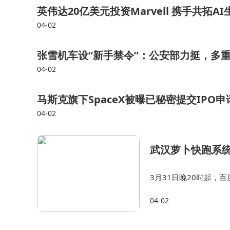
英伟达20亿美元投资Marvell 携手共拓
04-02
张雪机车设“新手禁令”：公安部力挺，多
04-02
马斯克旗下SpaceX被曝已秘密提交IPO
04-02
武汉萝卜快跑系
3月31日晚20时起
线熄火停驶，引发严重
04-02
成三股车道被压缩至一