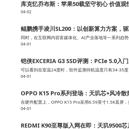
库克忆乔布斯：苹果50载坚守初心 价值
04-02
鲲鹏携手凌川SL200：以创新算力方案，
同时，在互联网内容富媒体化、AI产业落地等一系列趋势
04-01
在智慧交通、智慧检测、广电传媒、AI视频生成、云游戏
铠侠EXCERIA G3 SSD评测：PCIe 5
可以看到在室温24度时，软件监测待机温度只有34-35度，比PC
04-01
序读写测试，可以看到在PCIe 4.0状态下，铠侠EXCERIA
OPPO K15 Pro系列登场：天玑芯+风冷
在硬件配置上，OPPO K15 Pro采用6.59英寸1.5K直
04-01
充。K15 Pro+则升级为6.78英寸165Hz屏幕与天玑95…
REDMI K90至尊版入网在即：天玑950