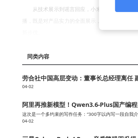
从技术展示到谣言回应，小米汽车正通过多元
播，既是对产品实力的全面展示，也是对公众关切
新步伐。
同类内容
劳合社中国高层变动：董事长总经理离任 
04-02
阿里再推新模型！Qwen3.6-Plus国产
这次是一个多约束的写作任务：“300字以内写一段自我
04-02
尾必须有一个比喻，语气要像资深科技记者。” 这一套下来，Q