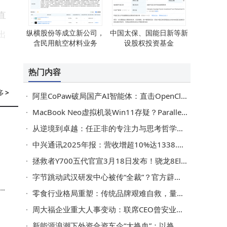
直
纵横股份等成立新公司，
中国太保、国能日新等新
出
含民用航空材料业务
设股权投资基金
热门内容
多
>
阿里CoPaw破局国产AI智能体：直击OpenClaw痛点，开启本土化新篇章
MacBook Neo虚拟机装Win11存疑？Parallels：因芯片差异正全面测试
从逆境到卓越：任正非的专注力与思考哲学如何成就人生突围
中兴通讯2025年报：营收增超10%达1338.96亿 净利润降33.32%挑战仍存
拯救者Y700五代官宣3月18日发布！骁龙8Elite+9000mAh，LCD党游戏新选择
字节跳动武汉研发中心被传“全裁”？官方辟谣：仅50人调整办公地
零食行业格局重塑：传统品牌艰难自救，量贩新势力强势崛起
周大福企业重大人事变动：联席CEO曾安业退任 开启“双CEO”新篇章
新能源浪潮下外资合资车企“大换血”：以换帅为刃，破局中国市场新征程