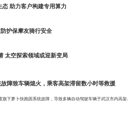
AI生态 助力客户构建专用算力
重防护保摩友骑行安全
申请 太空探索领域或迎新变局
统故障致车辆熄火，乘客高架滞留数小时等救援
，百度旗下萝卜快跑因系统故障，导致多辆自动驾驶车辆于武汉市内高架
交通拥堵及事故。 据网友反映，现场多车并排停滞在最左侧车道，造
股，部分区域拥堵达…