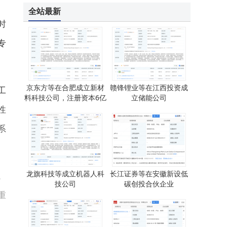
全站最新
时
专
京东方等在合肥成立新材
赣锋锂业等在江西投资成
工
料科技公司，注册资本6亿
立储能公司
性
系
龙旗科技等成立机器人科
长江证券等在安徽新设低
。
技公司
碳创投合伙企业
重
。