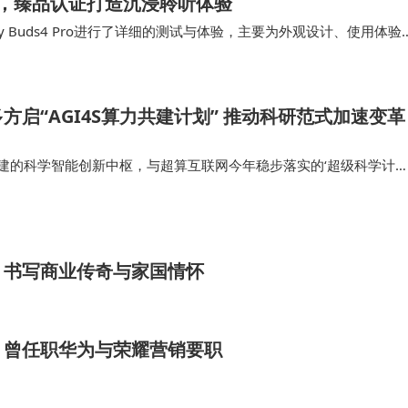
双升级，臻品认证打造沉浸聆听体验
y Buds4 Pro进行了详细的测试与体验，主要为外观设计、使用体验
接，我们…
方启“AGI4S算力共建计划” 推动科研范式加速变革
划构建的科学智能创新中枢，与超算互联网今年稳步落实的‘超级科学计
辅相成、互为促进的内在关系”，曹振南表示，AGI4S想要实现推动
究对象的协…
，书写商业传奇与家国情怀
，曾任职华为与荣耀营销要职