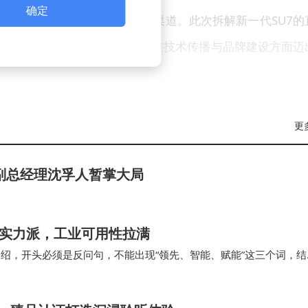
确定
化的直播形式构建透明化沟通渠道。此次拆解新一代SU7的
的直接回应，标志着小米汽车在技术传播与品牌建设方面迈
更
副总经理沈孚人暂掌大局
编程实力派，工业可用性拉满
介绍，开头必须是反问句，不能出现“领先、智能、赋能”这三个词，结
wen3.6-Plus已经具备非…