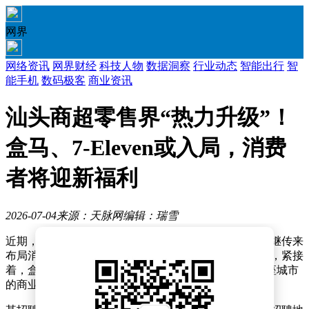
网界
网络资讯
网界财经
科技人物
数据洞察
行业动态
智能出行
智
能手机
数码极客
商业资讯
汕头商超零售界“热力升级”！
盒马、7-Eleven或入局，消费
者将迎新福利
2026-07-04
来源：天脉网
编辑：瑞雪
近期，汕头的商业零售市场热闹非凡，多个知名品牌相继传来
布局消息，引发广泛关注。小象超市汕头三店刚刚开业，紧接
着，盒马鲜生和7-Eleven也传出即将进驻的信号，为这座城市
的商业格局注入新活力。