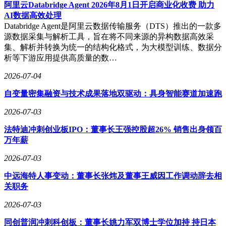
端客群，而盒马和7-Eleven的潜在入驻，将进一步丰富市场选
阿里云Databridge Agent 2026年8月1日开启商业化收费 助力
择。这场商业竞争的直接受益者无疑是消费者，他们将享受到
AI数据高效处理
更多元化的购物体验和更优质的服务。
Databridge Agent是阿里云数据传输服务（DTS）推出的一款多
源数据采集与解析工具，旨在将不同来源的异构数据高效采
天下潮商经济年会作为全球潮商的高层次交流平台，多年来持
集、解析并转换为统一的结构化格式，为大模型训练、数据分
续推动商业合作与创新。自2011年首届年会举办以来，该活动
析等下游应用提供高质量的数…
已在北京、澳门、柬埔寨等地成功举办多届，吸引了众多中外
领导人、经济学家和商业领袖参与。历届年会通过主旨演讲、
2026-07-04
论坛对话等形式，为全球潮商提供了思想碰撞和合作对接的机
自变量密集融资与技术成果落地双驱动：具身智能赛道加速跑
会，成为具有广泛影响力的商业盛会。
2026-07-03
法特迪冲刺创业板IPO：董事长王强控股超26% 销售出身领百
万年薪
2026-07-03
中远海特人事变动：董事长张炜及董事王威因工作调动辞去相
关职务
2026-07-03
同创普润冲刺科创板：董事长姚力军双博士学位加持 持日本