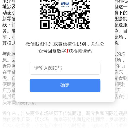
某招聘平台近日显示，盒马鲜生正在汕头招聘配送员，招聘地
址涉及金平中旅和龙湖丹阳庄。尽管尚未有官方确认，但这一
动态引发了市场对盒马落地汕头的猜测。作为阿里巴巴旗下的
新零售标杆品牌，盒马以“线上线下一体化”模式著称，既提供
线下门店的购物体验，也覆盖生鲜、烘焙等品类的即时配送服
务。若选择前置仓模式，盒马将与小象超市形成直接竞争。目
前，小象超市在汕头仅开展仓储和分拣业务，未设线下卖场，
其模式更依赖高效配送和平台流量，主打“懒人经济”市场。
微信截图识别或微信按住识别，关注公
众号回复数字
1
获得阅读码
与此同时，国际便利店巨头7-Eleven也传出即将登陆汕头的消
息。去年，7-Eleven广东加盟中心曾透露正在考察汕头市场，
近期网络热议进一步加剧了这一猜测。7-Eleven的核心竞争力
在于成熟的鲜食体系和全场景便民服务，其现磨咖啡、关东
煮、自制饭团等产品覆盖全时段需求，商品种类从网红零食到
便民缴费服务一应俱全。若成功入驻，7-Eleven将与罗森便利
确定
店形成双雄对决的格局。2025年9月，罗森在汕头首开双店，
随后迅速拓展至澄海、潮南等区域，成为国际连锁便利店在汕
头布局的先行者。
近年来，汕头商业市场经历了传统商超、新零售和国际连锁品
牌的密集升级。沃尔玛、鹏泰等传统商超稳扎脚跟，罗森便利
店24小时营业，小象超市主打半小时配送，山姆会员店瞄准高