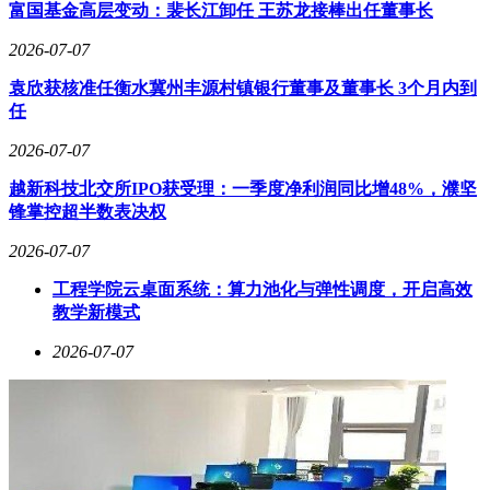
富国基金高层变动：裴长江卸任 王苏龙接棒出任董事长
2026-07-07
袁欣获核准任衡水冀州丰源村镇银行董事及董事长 3个月内到
任
2026-07-07
越新科技北交所IPO获受理：一季度净利润同比增48%，濮坚
锋掌控超半数表决权
2026-07-07
工程学院云桌面系统：算力池化与弹性调度，开启高效
教学新模式
2026-07-07
华为系品牌在猎装车领域的布局尤为引人注目。6月26日，广
汽与华为联合打造的启境品牌首款车型GT7正式上市，这款定
位"新一代智能猎装"的产品搭载了华为六大汽车智能化解决方