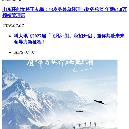
市场数据印证着这种转型的可行性。极氪品牌凭借首款猎装车
001，在2024年占据全球猎装车市场70%份额，累计销量突破
山东环能女将王友梅：43岁身兼总经理与财务总监 年薪64.8万
35万辆。2026年6月，极氪猎装车型单月交付量突破万辆，全
领衔管理层
球累计交付达38万辆。这种市场表现彻底颠覆了"猎装车必小
2026-07-07
众"的传统认知，为后来者提供了可复制的成功范式。
科大讯飞2027届「飞凡计划」秋招开启，邀你共赴未来
领导力新征程！
2026-07-07