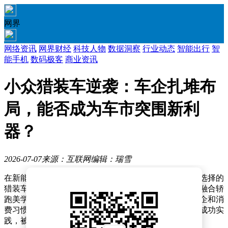
网界
网络资讯
网界财经
科技人物
数据洞察
行业动态
智能出行
智
能手机
数码极客
商业资讯
小众猎装车逆袭：车企扎堆布
局，能否成为车市突围新利
器？
2026-07-07
来源：互联网
编辑：瑞雪
在新能源汽车市场激烈竞争的背景下，曾经被视为小众选择的
猎装车正逐渐成为车企突破同质化困局的新赛道。这种融合轿
跑美学与旅行车实用性的车型，在燃油车时代因成本高企和消
费习惯限制长期处于边缘地位，如今却因极氪等品牌的成功实
践，被赋予了大众化转型的新可能。