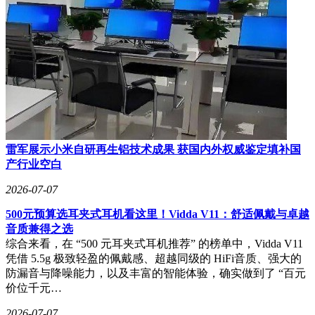
案，包括乾崑智驾、鸿蒙座舱等核心技术。上市24小时内即斩
获5200台大定订单，展现出市场对高端智能猎装车的强烈需
求。更值得关注的是，这并非华为系首次在该领域发力——早
在4月，尚界品牌就推出了风尚科技猎装Z7T，起售27分钟大
定突破1.2万台，创下新能源车型预售新纪录。
技术配置成为华为系猎装车的核心竞争力。启境GT7不仅配备
L3级全链路冗余架构，覆盖供电、算力、感知等八大维度，
更在天门山山路实测中跑出9分29秒的圈速，麋鹿测试成绩达
94.17km/h。尚界Z7T则通过91%高强钢与铝合金占比的车身结
雷军展示小米自研再生铝技术成果 获国内外权威鉴定填补国
构，配合华为巨鲸800V高压电池平台，构建起从被动安全到
产行业空白
电池防护的立体防护体系。这些技术参数的突破，正在重塑消
费者对猎装车的认知边界。
2026-07-07
车企集体押注猎装车的背后，是行业突破价格战泥潭的迫切需
500元预算选耳夹式耳机看这里！Vidda V11：舒适佩戴与卓越
求。乘联会数据显示，2025年汽车行业利润率已降至4.1%，
音质兼得之选
12月单月更是低至1.8%。在同质化竞争加剧的背景下，猎装
综合来看，在 “500 元耳夹式耳机推荐” 的榜单中，Vidda V11
车凭借其与生俱来的高端基因，为车企提供了差异化突围路
凭借 5.5g 极致轻盈的佩戴感、超越同级的 HiFi音质、强大的
径。这种起源于欧洲狩猎文化的车型，曾是豪华品牌的专属符
防漏音与降噪能力，以及丰富的智能体验，确实做到了 “百元
号，如今通过新能源技术的赋能，正在实现从"贵族玩
价位千元…
具"到"大众精品"的转型。
2026-07-07