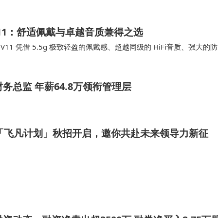
 V11：舒适佩戴与卓越音质兼得之选
 V11 凭借 5.5g 极致轻盈的佩戴感、超越同级的 HiFi音质、强大的防
元价位千元…
务总监 年薪64.8万领衔管理层
届「飞凡计划」秋招开启，邀你共赴未来领导力新征