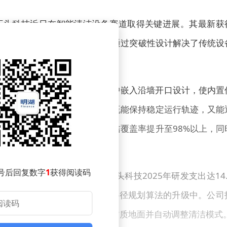
石头科技近日在智能清洁设备赛道取得关键进展。其最新获
CN202530705266.5），通过突破性设计解决了传统设
精细化场景迈出重要一步。
端结构。通过在传统前撞模块中嵌入沿墙开口设计，使内置
构优化使设备在贴墙清洁时，既能保持稳定运行轨迹，又能
示，该设计可使墙角区域的清洁覆盖率提升至98%以上，同
号后回复数字
1
获得阅读码
据最新披露的财务数据，石头科技2025年研发支出达14.
新型传感器的研发，还投入到AI路径规划算法的升级中。公司
态感知系统，可实时识别不同材质地面并自动调整清洁模式