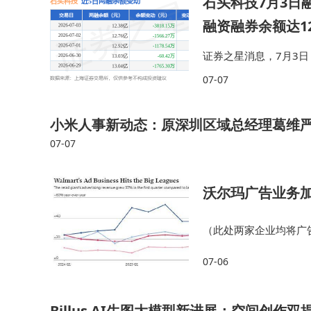
石头科技7月3日融
融资融券余额达12
证券之星消息，7月3日，
融资净卖出3574.86
07-07
还3.66万…
小米人事新动态：原深圳区域总经理葛维
07-07
沃尔玛广告业务
（此处两家企业均将广
量来源。亚马逊广告业务
07-06
三方商家购买站内推广
Billus AI生图大模型新进展：空间创作