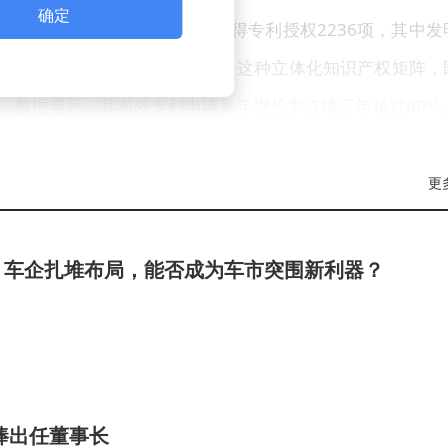
确定
。截至2025年末，其累计获得专利授权2236项，其中发
6条注册商标覆盖清洁设备全品类。这种立体化知识产权矩阵，
。数据显示，其海外专利申请量年增长率连续三年超过60%
专利转化率达89%，新授权的215项专利中，已有78%应用
更
激烈的清洁机器人市场保持领先地位。第三方机构报告显示
破35%，用户复购率较行业平均水平高出22个百分点。
：车企扎堆布局，能否成为车市突围新利器？
感器的清洁机器人，不仅能自主完成复杂场景的清洁任务，
联动。这种跨设备协同正在创造新的使用场景——当用户外
工作后通过手机APP推送清洁报告。
及使家庭成员每周平均节省3.2小时家务时间，这些时间被
棒出任董事长