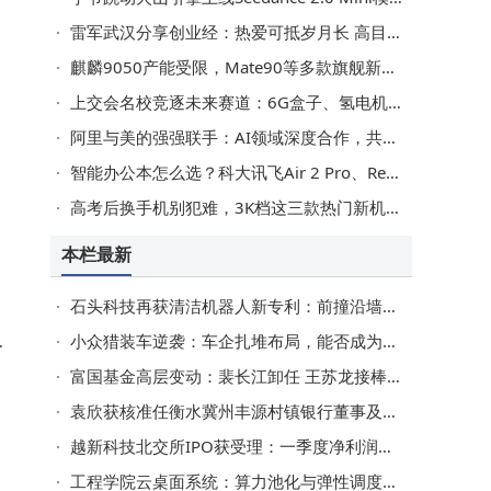
动
雷军武汉分享创业经：热爱可抵岁月长 高目标牵引成就硬核科技梦
代
麒麟9050产能受限，Mate90等多款旗舰新机将首批搭载，抢购或再掀热潮
上交会名校竞逐未来赛道：6G盒子、氢电机器人、脑机接口齐亮相
阿里与美的强强联手：AI领域深度合作，共探全屋智能新未来
智能办公本怎么选？科大讯飞Air 2 Pro、Remarkable 2等四款热门产品深度对比来啦
高考后换手机别犯难，3K档这三款热门新机，哪款能戳中你？
本栏最新
石头科技再获清洁机器人新专利：前撞沿墙开口设计优化清洁新体验
照
小众猎装车逆袭：车企扎堆布局，能否成为车市突围新利器？
富国基金高层变动：裴长江卸任 王苏龙接棒出任董事长
袁欣获核准任衡水冀州丰源村镇银行董事及董事长 3个月内到任
越新科技北交所IPO获受理：一季度净利润同比增48%，濮坚锋掌控超半数表决权
工程学院云桌面系统：算力池化与弹性调度，开启高效教学新模式