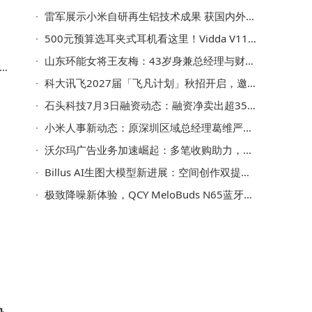
雷军展示小米自研再生铝技术成果 获国内外权威鉴定填补国产行业空白
500元预算选耳夹式耳机看这里！Vidda V11：舒适佩戴与卓越音质兼得之选
山东环能女将王友梅：43岁身兼总经理与财务总监 年薪64.8万领衔管理层
科大讯飞2027届「飞凡计划」秋招开启，邀你共赴未来领导力新征程！
石头科技7月3日融资动态：融资净卖出超3500万 融券净买入2.75万股 融资融券余额达12.38亿
小米人事新动态：原深圳区域总经理葛维严履新，出任手机相机部总经理
沃尔玛广告业务加速崛起：多笔收购助力，增长势头直追亚马逊
Billus AI生图大模型新进展：空间创作双提升，持续进化中
极致降噪新体验，QCY MeloBuds N65蓝牙耳机：嘈杂世界里的静谧之选