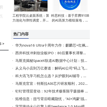
明
工程学院云桌面系统：算
科思科技：基于昇腾910B
既
力池化与弹性调度，开启
的AI高算力模组落地，自
。
高效教学新模式
组网优势凸显适配多场景
热门内容
于
多
>
华为nova16 Ultra十周年力作：麒麟芯+红枫影，潮流续航双在线的年轻优选
，
西井科技冲刺创业板IPO：80后董事长谭黎敏掌舵，从广告人到科技领航者
马斯克揭秘SpaceX轨道AI数据中心计划：技术已备 百万卫星网络明年量产在望
从义乌小店到万亿赛道：解码AI公司“码上飞”如何打造商业Agent新基建
还
科大讯飞学习机怎么选？从护眼到AI辅导，三款热门型号深度测评推荐
出
马斯克官宣：特斯拉AI6芯片研发顺利，2028年投产先用于机器人
钉钉管理层变动：92年技术极客陈宇森接棒 陈航卸任，阿里加速AI创新布局
拓维信息：扭亏背后暗藏隐忧，“AI×鸿蒙”战略能否撑起高估值？
重
字节跳动火山引擎上线Seedance 2.0 Mini模型，成本降低助力视频规模化生产