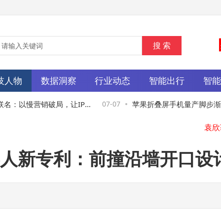
技人物
数据洞察
行业动态
智能出行
智
富
：以慢营销破局，让IP
07-07
苹果折叠屏手机量产脚步渐近
春记忆
玻璃盖板 富士康忙组装筹备
人新专利：前撞沿墙开口设