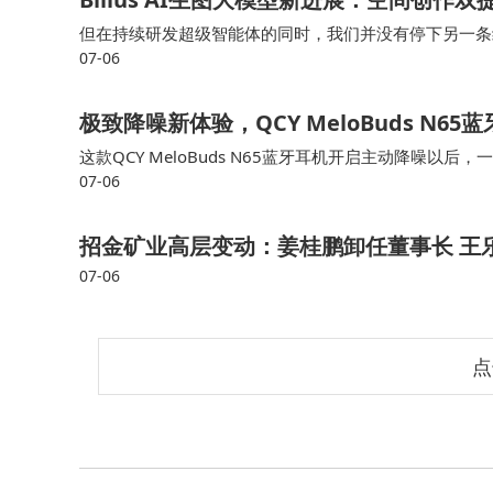
但在持续研发超级智能体的同时，我们并没有停下另一条线
07-06
人都能更轻松地完成高质量视觉创作。 我们想让 AI 更懂空
极致降噪新体验，QCY MeloBuds N
这款QCY MeloBuds N65蓝牙耳机开启主动降噪
07-06
觉它是一款非常适合在户外骑行时听音乐用的耳机。三频非
招金矿业高层变动：姜桂鹏卸任董事长 王
07-06
点