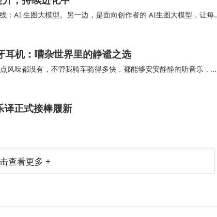
：AI 生图大模型。另一边，是面向创作者的 AI生图大模型，让每
间，也更懂创作。 Billu…
65蓝牙耳机：嘈杂世界里的静谧之选
以后，一点风噪都没有，不管我骑车骑得多快，都能够安安静静的听音乐，
常均衡，它拥有SQ3+欧姆原声单…
乐译正式接棒履新
击查看更多 +