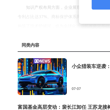
知识产权布局方面，企业展现出战略级规划能力
专利占比达37%。商标保护体系同样完善，88
构筑了技术护城河，也为全球化市场拓展奠定基础
市场反馈印证了技术创新的价值。2025年企业
同类内容
量产产品。这种高效的成果转化机制，使其在竞争
其高端机型在3000元以上价格段的市场占有率突
小众猎装车逆袭
技术革新正在重塑家居清洁生态。搭载新型传
可通过物联网与智能音箱、扫地机器人等设备形成
07-07
时，家居系统可自动启动深度清洁模式，并在完成
社会层面的变革同样显著。智能清洁设备的普
富国基金高层变动：裴长江卸任 王苏龙接