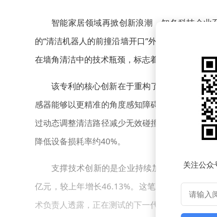
智能家居领域再掀创新浪潮，知名科技企业
的“清洁机器人的前撞沿墙开口”外观设计专利（授权号
在墙角清洁中的技术瓶颈，标志着智能清洁技术向
该专利的核心创新在于重构了清洁机器人的前
感器能够以更精准的角度感知障碍物轮廓。这种结
过动态调整清洁路径减少无效碰撞。据专利文件显
降低设备损耗率约40%。
关注公众
支撑技术创新的是企业持续加码的研发投入。根
亿元，较上年增长46.13%。这笔资金不仅用于
术负责人透露，正在测试的下一代设备将集成多模