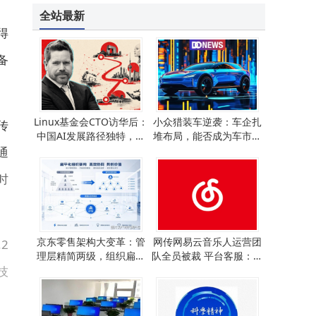
全站最新
得
备
Linux基金会CTO访华后：
小众猎装车逆袭：车企扎
传
中国AI发展路径独特，美
堆布局，能否成为车市突
国认知存在偏差
围新利器？
通
时
京东零售架构大变革：管
网传网易云音乐人运营团
2
理层精简两级，组织扁平
队全员被裁 平台客服：系
技
化迈出新步伐
部分外包岗位正常调整
。