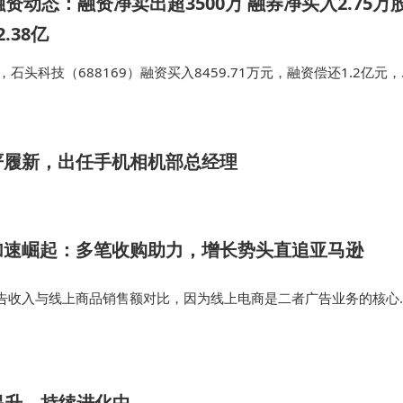
资动态：融资净卖出超3500万 融券净买入2.75万
.38亿
石头科技（688169）融资买入8459.71万元，融资偿还1.2亿元，
万元，融资余额12.33亿元。 融券方面，当日融券卖出9126.0股，融券
严履新，出任手机相机部总经理
加速崛起：多笔收购助力，增长势头直追亚马逊
告收入与线上商品销售额对比，因为线上电商是二者广告业务的核心
已发展二十余年，全年广告收入 680 亿美元，收入主要来自平台
位宣传商品；近期亚马…
双提升，持续进化中