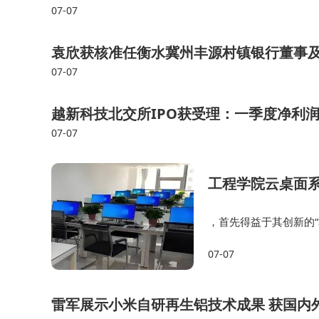
新分配到亲子互动、健身锻炼等生活场景。教育机
07-07
的意愿并未降低，反而因设备趣味性增强了劳动教
袁欣获核准任衡水冀州丰源村镇银行董事及
家居生活的新范式。
07-07
越新科技北交所IPO获受理：一季度净利
07-07
工程学院云桌面
，首先得益于其创新的
单门课程的性能标准采购
07-07
力处于闲置状态，造成
雷军展示小米自研再生铝技术成果 获国内