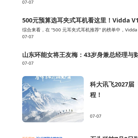
07-07
500元预算选耳夹式耳机看这里！Vidda
综合来看，在 “500 元耳夹式耳机推荐” 的榜单中，Vidda
07-07
漏音与降噪能力，以及丰富的智能体验，确实做到了 “百
山东环能女将王友梅：43岁身兼总经理与财
07-07
科大讯飞2027
程！
07-07