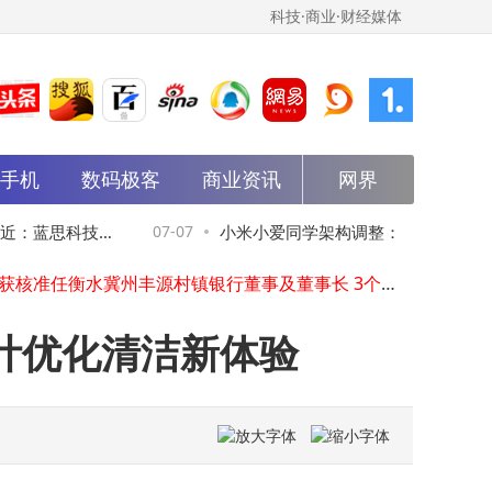
科技·商业·财经媒体
能手机
数码极客
商业资讯
网界
石头科技7月3日融资动态：融资净卖出超3500万 融券净买入2.75万股 融资融券余额达12.38亿
小众猎装车逆袭：车企扎堆布局，能否成为车市突围新利器？
国基金高层变动：裴长江卸任 王苏龙接棒出任董事长
：蓝思科技供
07-07
小米小爱同学架构调整：技术模块重组
袁欣获核准任衡水冀州丰源村镇银行董事及董事长 3个月内到任
越新科技北交所IPO获受理：一季度净利润同比增48%，濮坚锋掌控超半数表决权
事变动助力新范式构建
工程学院云桌面系统：算力池化与弹性调度，开启高效教学新模式
雷军展示小米自研再生铝技术成果 获国内外权威鉴定填补国产行业空白
计优化清洁新体验
500元预算选耳夹式耳机看这里！Vidda V11：舒适佩戴与卓越音质兼得之选
山东环能女将王友梅：43岁身兼总经理与财务总监 年薪64.8万领衔管理层
科大讯飞2027届「飞凡计划」秋招开启，邀你共赴未来领导力新征程！
石头科技7月3日融资动态：融资净卖出超3500万 融券净买入2.75万股 融资融券余额达12.38亿
小众猎装车逆袭：车企扎堆布局，能否成为车市突围新利器？