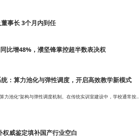
构调研发现，使用智能清洁设备的家庭中，儿童参与家务劳
育效果。这种技术进步与社会需求的良性互动，正在定义现
董事长 3个月内到任
润同比增48%，濮坚锋掌控超半数表决权
系统：算力池化与弹性调度，开启高效教学新模式
“算力池化”架构与弹性调度机制。在传统实训室建设中，学校通常按
高配PC，这往往导致在基础编程或理论教学时，大量CPU与GPU算
严重的资源浪费。 …
外权威鉴定填补国产行业空白