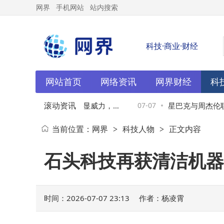
网界
手机网站
站内搜索
科技·商业·财经
网站首页
网络资讯
网界财经
科
滚动资讯
年业绩狂飙：中游整合显威力，利
07-07
星巴克与周杰伦联名
当前位置：
网界
科技人物
正文内容
>
>
后的生存之道
合作沉淀为集体青
石头科技再获清洁机器
时间：2026-07-07 23:13
作者：杨凌霄