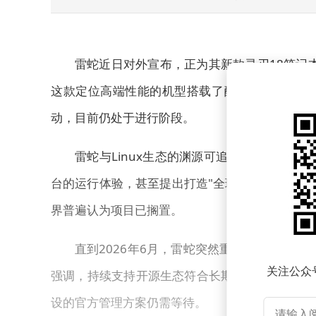
雷蛇近日对外宣布，正为其新款灵刃18笔记本（型号
这款定位高端性能的机型搭载了酷睿Ultra 9 290H
动，目前仍处于进行阶段。
雷蛇与Linux生态的渊源可追溯至2017年。
台的运行体验，甚至提出打造"全球最佳Linux笔
界普遍认为项目已搁置。
直到2026年6月，雷蛇突然重启相关进程，确
关注公众
强调，持续支持开源生态符合长期战略布局，但目
设的官方管理方案仍需等待。