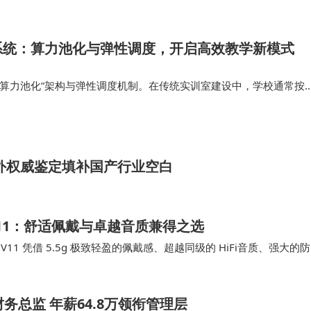
系统：算力池化与弹性调度，开启高效教学新模式
“算力池化”架构与弹性调度机制。在传统实训室建设中，学校通常按
高配PC，这往往导致在基础编程或理论教学时，大量CPU与GPU算
严重的资源浪费。 …
外权威鉴定填补国产行业空白
 V11：舒适佩戴与卓越音质兼得之选
 V11 凭借 5.5g 极致轻盈的佩戴感、超越同级的 HiFi音质、强大的防
元价位千元…
务总监 年薪64.8万领衔管理层