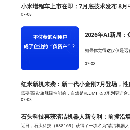
小米增程车上市在即：7月底技术发布 8月
07-08
2026年AI新
如果你觉得这仅仅是远在硅
对能把你彻底炸醒：一
07-08
包”，也正式开启了核心
红米新机来袭：新一代小金刚7月登场，性
需要高端/旗舰级性能的，自然是REDMI K90系列更适
07-08
等方面更有优势，所以成为众多新机的首选，而LCD屏
石头科技再获清洁机器人新专利：前撞沿
近日，石头科技（688169）获得了一项名为“清洁机