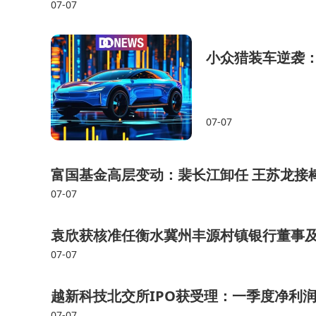
07-07
一次突破。这样的投入不仅体现了公司对技术创新的重视
小众猎装车逆袭
07-07
富国基金高层变动：裴长江卸任 王苏龙接
07-07
袁欣获核准任衡水冀州丰源村镇银行董事及
07-07
越新科技北交所IPO获受理：一季度净利
07-07