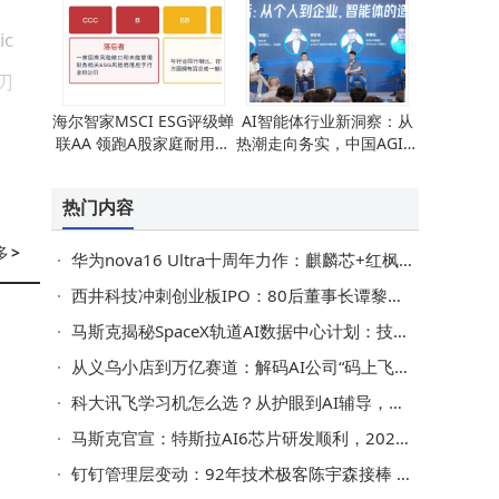
c
刃
海尔智家MSCI ESG评级蝉
AI智能体行业新洞察：从
联AA 领跑A股家庭耐用消
热潮走向务实，中国AGI未
费品行业 老板电器并列第
来可期
一
热门内容
多
>
华为nova16 Ultra十周年力作：麒麟芯+红枫影，潮流续航双在线的年轻优选
西井科技冲刺创业板IPO：80后董事长谭黎敏掌舵，从广告人到科技领航者
马斯克揭秘SpaceX轨道AI数据中心计划：技术已备 百万卫星网络明年量产在望
从义乌小店到万亿赛道：解码AI公司“码上飞”如何打造商业Agent新基建
科大讯飞学习机怎么选？从护眼到AI辅导，三款热门型号深度测评推荐
马斯克官宣：特斯拉AI6芯片研发顺利，2028年投产先用于机器人
钉钉管理层变动：92年技术极客陈宇森接棒 陈航卸任，阿里加速AI创新布局