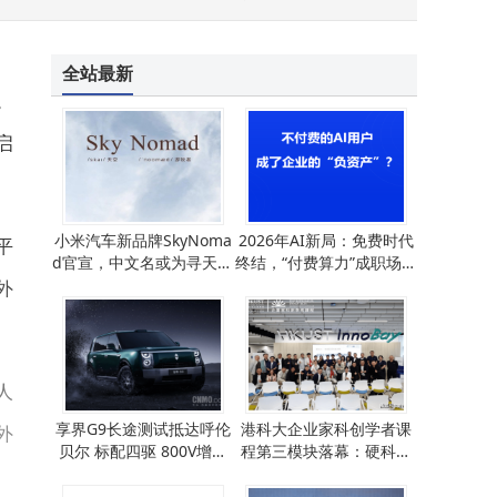
全站最新
。
启
小米汽车新品牌SkyNoma
2026年AI新局：免费时代
平
d官宣，中文名或为寻天，
终结，“付费算力”成职场竞
首款SUV计划2026年上市
争新门槛
外
人
享界G9长途测试抵达呼伦
港科大企业家科创学者课
外
贝尔 标配四驱 800V增程
程第三模块落幕：硬科技
续航超1300公里
与AI融合，赋能科创未来