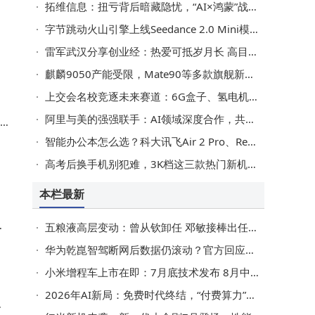
拓维信息：扭亏背后暗藏隐忧，“AI×鸿蒙”战略能否撑起高估值？
字节跳动火山引擎上线Seedance 2.0 Mini模型，成本降低助力视频规模化生产
雷军武汉分享创业经：热爱可抵岁月长 高目标牵引成就硬核科技梦
麒麟9050产能受限，Mate90等多款旗舰新机将首批搭载，抢购或再掀热潮
上交会名校竞逐未来赛道：6G盒子、氢电机器人、脑机接口齐亮相
阿里与美的强强联手：AI领域深度合作，共探全屋智能新未来
智能办公本怎么选？科大讯飞Air 2 Pro、Remarkable 2等四款热门产品深度对比来啦
高考后换手机别犯难，3K档这三款热门新机，哪款能戳中你？
本栏最新
度
五粮液高层变动：曾从钦卸任 邓敏接棒出任董事长
华为乾崑智驾断网后数据仍滚动？官方回应：数据真实，系平滑处理优化体验
小米增程车上市在即：7月底技术发布 8月中下旬交付 昆仑N3谍照引关注
2026年AI新局：免费时代终结，“付费算力”成职场竞争新门槛
又