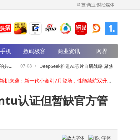
科技·商业·财经媒体
能手机
数码极客
商业资讯
网界
工程学院云桌面系统：算力池化与弹性调度，开启高效教学新模式
华为乾崑智驾断网后数据仍滚动？官方回应：数据真实，系平滑处理优化体验
小米增程车上市在即：7月底技术发布 8月中下旬交付 昆仑N3谍照引关注
共
07-08
DeepSeek推进AI芯片自研战略 聚焦推理环
07
2026年AI新局：免费时代终结，“付费算力”成职场竞争新门槛
红米新机来袭：新一代小金刚7月登场，性能续航双升级成中端新标杆
认
节以降本增效增掌控力
石头科技再获清洁机器人新专利：前撞沿墙开口设计优化清洁新体验
小众猎装车逆袭：车企扎堆布局，能否成为车市突围新利器？
untu认证但暂缺官方管
国基金高层变动：裴长江卸任 王苏龙接棒出任董事长
袁欣获核准任衡水冀州丰源村镇银行董事及董事长 3个月内到任
越新科技北交所IPO获受理：一季度净利润同比增48%，濮坚锋掌控超半数表决权
工程学院云桌面系统：算力池化与弹性调度，开启高效教学新模式
华为乾崑智驾断网后数据仍滚动？官方回应：数据真实，系平滑处理优化体验