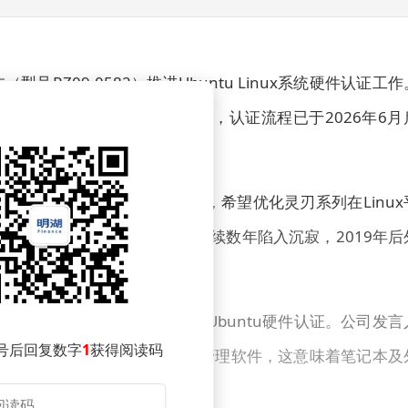
RZ09-0582）推进Ubuntu Linux系统硬件认证工作
X Plus处理器与RTX 5090显卡，认证流程已于2026年6月
彼时公司CEO陈民亮曾公开表示，希望优化灵刃系列在Linux
记本"的目标。然而这一计划在后续数年陷入沉寂，2019年后
认针对新款灵刃18开展完整的Ubuntu硬件认证。公司发言
号后回复数字
1
获得阅读码
前暂无计划开发Linux版雷云管理软件，这意味着笔记本及