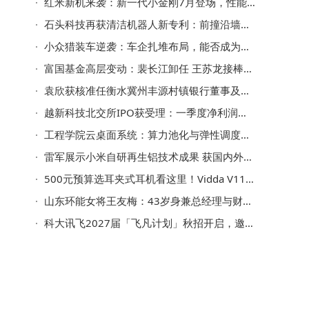
红米新机来袭：新一代小金刚7月登场，性能续航双升级成中端新标杆
石头科技再获清洁机器人新专利：前撞沿墙开口设计优化清洁新体验
小众猎装车逆袭：车企扎堆布局，能否成为车市突围新利器？
富国基金高层变动：裴长江卸任 王苏龙接棒出任董事长
袁欣获核准任衡水冀州丰源村镇银行董事及董事长 3个月内到任
越新科技北交所IPO获受理：一季度净利润同比增48%，濮坚锋掌控超半数表决权
工程学院云桌面系统：算力池化与弹性调度，开启高效教学新模式
雷军展示小米自研再生铝技术成果 获国内外权威鉴定填补国产行业空白
500元预算选耳夹式耳机看这里！Vidda V11：舒适佩戴与卓越音质兼得之选
山东环能女将王友梅：43岁身兼总经理与财务总监 年薪64.8万领衔管理层
科大讯飞2027届「飞凡计划」秋招开启，邀你共赴未来领导力新征程！