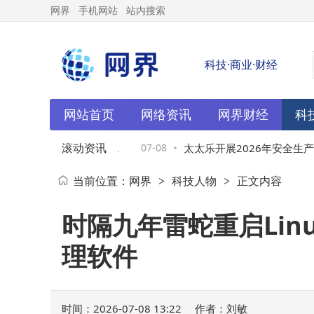
网界
手机网站
站内搜索
科技·商业·财经
网站首页
网络资讯
网界财经
科
滚动资讯
00名高管：企业AI愿景
07-08
太太乐开展2026年安全生产月
当前位置：
网界
科技人物
正文内容
>
>
趋扩大
深化全员安全文化建设
时隔九年雷蛇重启Lin
理软件
时间：2026-07-08 13:22
作者：刘敏