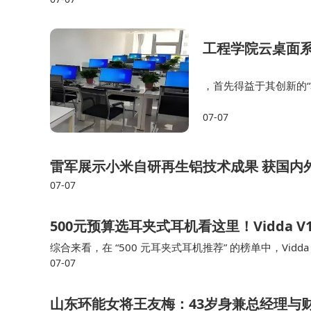
工程学院云桌面
，首先得益于其创新的
单门课程的性能标准采购
07-07
力处于闲置状态，造成
雷军展示小米自研再生铝技术成果 获国内
07-07
500元预算选耳夹式耳机看这里！Vidda
综合来看，在 “500 元耳夹式耳机推荐” 的榜单中，Vidda
07-07
漏音与降噪能力，以及丰富的智能体验，确实做到了 “百
山东环能女将王友梅：43岁身兼总经理与财