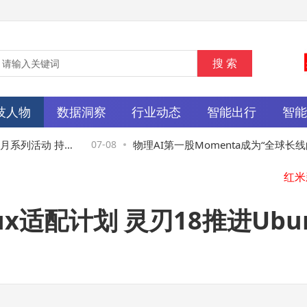
技人物
数据洞察
行业动态
智能出行
智
系列活动 持续
07-08
物理AI第一股Momenta成为“全球长线的
同选择”：获全球主权与长线基金“疯抢”，
ux适配计划 灵刃18推进Ub
购超额44倍
富