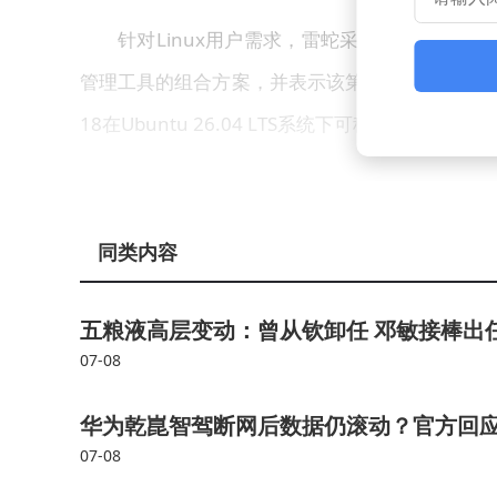
针对Linux用户需求，雷蛇采取开放合作策略。官方
管理工具的组合方案，并表示该第三方解决方案已
18在Ubuntu 26.04 LTS系统下可稳定运行。
同类内容
五粮液高层变动：曾从钦卸任 邓敏接棒出
07-08
华为乾崑智驾断网后数据仍滚动？官方回
07-08