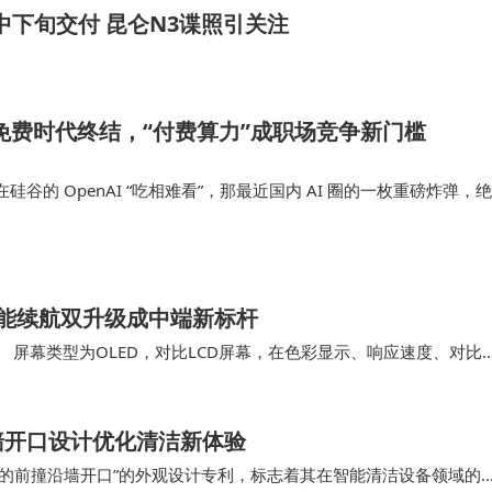
中下旬交付 昆仑N3谍照引关注
局：免费时代终结，“付费算力”成职场竞争新门槛
谷的 OpenAI “吃相难看”，那最近国内 AI 圈的一枚重磅炸弹，绝
直以“免费、亲民、无限畅聊”为最大卖点的字节跳动旗下大模型“豆
功能的…
能续航双升级成中端新标杆
合。 屏幕类型为OLED，对比LCD屏幕，在色彩显示、响应速度、对比
幕，更多用于入门机、平板上，主要…
墙开口设计优化清洁新体验
器人的前撞沿墙开口”的外观设计专利，标志着其在智能清洁设备领域的