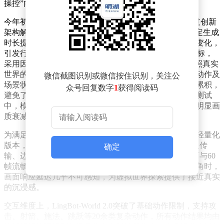
操控”向“可生长”的跨越式发展。
今年初，该团队曾推出首代模型LingBot-World 1.0，通过创新
架构解决了长视频生成中的“长时漂移”难题，将连续稳定生成
时长提升至近10分钟，并支持键鼠交互与文本驱动场景变化，
引发行业关注。此次升级的2.0版本则聚焦“无限生成”目标，
采用因果预训练范式与自研MoBA机制，使模型能够按照真实
世界的时间逻辑学习演化规律。通过基于已生成画面、动作及
微信截图识别或微信按住识别，关注公
场景状态的持续预测，有效抑制了长时间生成中的偏差累积，
众号回复数字
1
获得阅读码
避免了画面模糊与结构失真问题。在一小时不间断压力测试
中，模型输出的画面始终保持纹理清晰、场景连贯，无明显画
质衰减。
为满足实时交互需求，研发团队从预训练模型中蒸馏出轻量化
版本，并对生成流程进行系统性优化。通过“边生成、边传
确定
输、边显示”的流式输出技术，模型实现了720p高清画面与60
帧流畅度的稳定输出。用户操控键盘移动角色或切换视角时，
画面响应延迟几乎不可感知，为虚拟世界探索提供了接近真实
的沉浸感。
交互维度上，LingBot-World 2.0突破了基础动作限制，支持攻
击、射箭、施法、跳跃等20余类复杂动作，所有动作结果均由