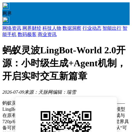
网界
网络资讯
网界财经
科技人物
数据洞察
行业动态
智能出行
智
能手机
数码极客
商业资讯
蚂蚁灵波LingBot-World 2.0开
源：小时级生成+Agent机制，
开启实时交互新篇章
2026-07-09
来源：天脉网
编辑：瑞雪
蚂蚁灵波科技近日宣布开源其新一代实时交互世界模型——
LingBot-World 2.0（别称 LingBot-World-Infinity）。这一模型
在原有基础上实现了全面升级，不仅支持小时级连续生成与
720p/60fps高清画面输出，更通过引入Agent机制让虚拟世界具
备可持续互动与动态演化的能力，标志着世界模型技术从“可