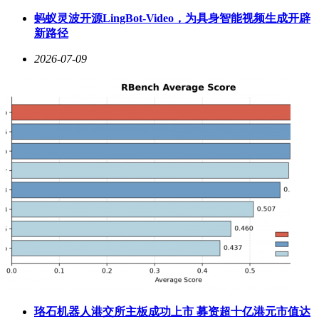
模型根据物理规则与场景状态实时计算生成，确保视觉效果与
蚂蚁灵波开源LingBot-Video，为具身智能视频生成开辟
物理逻辑的双重合理性。系统还内置双Agent机制：Pilot Agent
新路径
负责规划角色行为路径，Director Agent则根据场景进展动态注
入新事件，如昼夜交替、天气突变或实体生成。更值得关注的
2026-07-09
是，模型支持多用户同步接入同一世界，通过分布式架构实现
角色动作与场景变化的实时同步，开创了AI原生多人交互新
范式。
此次开源不仅包含核心模型代码，还提供了完整的工具链与开
发文档，显著降低了技术落地门槛。作为蚂蚁灵波全栈大脑
2.0的关键组件，LingBot-World 2.0已应用于游戏内容生成、影
视预演、工业仿真等领域，其动态场景生成能力更可为机器人
训练提供高保真虚拟环境。目前，用户可通过Reactor平台与
灵光APP在线体验模型的核心功能，亲身感受Agent驱动的虚
拟世界如何实现“千人千面”的动态演化。
珞石机器人港交所主板成功上市 募资超十亿港元市值达