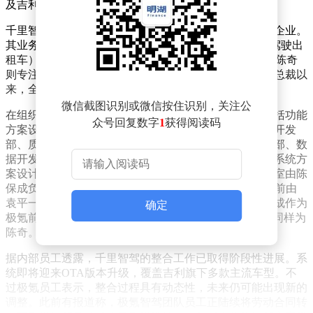
及吉利官方均未对此作出回应。
千里智驾是吉利、旷视与千里科技共同出资设立的合资企业。
其业务架构分为智能驾驶、智能座舱和Robotaxi（自动驾驶出
租车）三大核心板块，由CEO王军统筹全局，联席CEO陈奇
则专注于智驾业务管理。陈奇自2021年加入极氪担任副总裁以
来，全面主导了极氪智能驾驶技术的研发工作。
微信截图识别或微信按住识别，关注公
在组织架构方面，千里智驾下设12个二级技术部门，包括功能
众号回复数字
1
获得阅读码
方案设计部、平台开发部、地图开发管理部、持续集成开发
部、质量运营部、整车测试部、硬件评测部、算法开发部、数
据开发部、预研与技术开发部、技术专项与运营部以及系统方
案设计部。这些部门均向陈奇直接汇报。项目管理办公室由陈
保成负责，CTO办公室由杨沐管理，预研产品线部门此前由
袁平一负责（现处于交接阶段）。值得注意的是，陈保成作为
确定
极氪前智驾负责人，在内部被称为"爵士"，其汇报对象同样为
陈奇。
据内部员工透露，千里智驾的整合工作已取得阶段性进展。系
统即将迎来OTA版本升级，覆盖吉利旗下多款主流车型。不
过极氪员工表示，整合过程具有动态性，未来仍可能出现新的
调整。此前有报道称，极氪智驾团队员工正陆续将劳动合同转