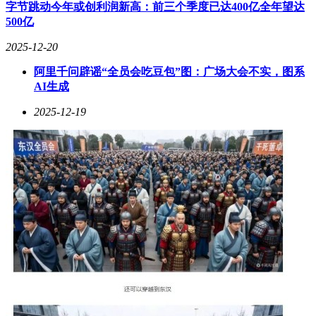
签至千里智驾及其子公司千里浩翰——前者定位为智驾方案供
字节跳动今年或创利润新高：前三个季度已达400亿全年望达
应商，后者专注于为吉利提供辅助驾驶服务。
500亿
回顾整合历程，今年8月吉利启动大规模重组，将极氪智驾团
2025-12-20
队、吉利研究院智驾团队以及旷视旗下智驾品牌"迈驰智行"合
阿里千问辟谣“全员会吃豆包”图：广场大会不实，图系
并至重庆千里智驾。此次调整确立了"双CEO"架构：千里科技
AI生成
联席总裁王军出任千里智驾CEO，极氪前智驾副总裁陈奇担
任联席CEO，旷视科技联合创始人杨沐出任CTO。由于涉及
2025-12-19
数千名员工，整合工作采取谨慎推进策略。初期计划先合并吉
利研究院与旷视迈驰团队，后调整为极氪智驾与迈驰合并，同
时从吉利研究院抽调部分人员加入。最终人员规模从3000余人
缩减至2300人，其中极氪团队约1500人，迈驰团队约700人。
9月，千里智驾建立矩阵式管理架构，组织体系初步成型。但
极氪与旷视迈驰两个智驾团队在业务上存在部分重叠，导致内
部协调困难。最新进展显示，极氪智驾团队在近期调整中占据
主导地位。今年3月，吉利推出统一辅助驾驶方案"千里浩
瀚"系统，涵盖H1至H9五个级别，其中H1、H3、H5主要应用
于吉利品牌，极氪和领克则搭载H5、H7、H9。千里智驾的既
定目标保持不变，计划于年底推出搭载英伟达Thor U芯片的端
到端智驾模型。