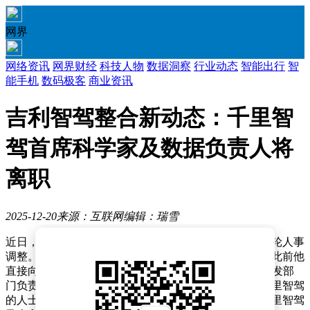
网界
网络资讯
网界财经
科技人物
数据洞察
行业动态
智能出行
智
能手机
数码极客
商业资讯
吉利智驾整合新动态：千里智
驾首席科学家及数据负责人将
离职
2025-12-20
来源：互联网
编辑：瑞雪
近日，有消息透露吉利旗下智能驾驶业务板块迎来新一轮人事
调整。千里智驾首席科学家袁平一（化名）即将离职，此前他
直接向千里智驾CTO杨沐汇报工作。与此同时，数据开发部
门负责人古道（化名）也已办理离职手续。尽管接近千里智驾
的人士称袁平一目前仍在人事系统内，但截至发稿，千里智驾