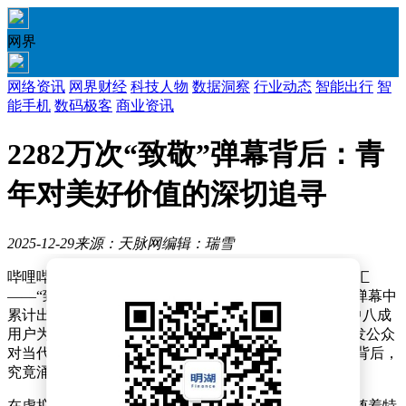
网界
网络资讯
网界财经
科技人物
数据洞察
行业动态
智能出行
智
能手机
数码极客
商业资讯
2282万次“致敬”弹幕背后：青
年对美好价值的深切追寻
2025-12-29
来源：天脉网
编辑：瑞雪
哔哩哔哩平台近日公布了2025年度最具代表性的弹幕词汇
——“致敬”。数据显示，过去一年中，这两个字在视频弹幕中
累计出现超过2282万次，由459万名用户共同发送，其中八成
用户为被贴上“爱玩梗”标签的“00后”群体。这一现象引发公众
对当代青年文化表达的深度思考：看似简单的刷屏行为背后，
究竟涌动着怎样的集体情感？
在虚拟与现实交织的传播场域中，“致敬”的弹幕雨常伴随着特