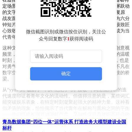
定场景出现。当志愿者轻抚无名烈士陵园的墓碑时，满屏跃动
的文字化作数字时代的集体悼念；当AI技术为九旬老兵复原
战友面容的瞬间，弹幕化作跨越时空的敬礼；当创作者为六分
钟短片反复打磨上千次素材时，观众用最直接的方式向极致匠
心致敬。这些画面通过屏幕传递的不仅是情感共鸣，更成为当
微信截图识别或微信按住识别，关注公
代青年价值取向的生动注照。
众号回复数字
1
获得阅读码
这种文化现象的辐射范围远超传统认知。在脑洞大开的创意视
频里，在普通人追逐梦想的奋斗故事中，在陌生人互助的温暖
时刻，“致敬”弹幕如影随形。它既是对善良本能的点赞，也是
对勇气力量的喝彩，更是对坚守初心的动容。当美好与不凡在
数字空间绽放，年轻群体用这种独特方式构建着情感连接的桥
确定
梁。
从“yyds”到“破防了”，从“绝绝子”到“致敬”，网络流行语的迭
代速度印证着青年文化的流动性。但值得注意的是，某些词汇
能突破娱乐表象，在特定时刻凝聚起强大的精神力量。这种看
似矛盾的现象，恰恰揭示了当代青年在解构与重构之间的平衡
——他们既擅长用戏谑消解严肃，又始终保持着对崇高价值的
敏锐感知。
青岛数据集团“四位一体”运营体系 打造政务大模型建设全国
标杆
当“致敬”成为年度弹幕，其背后折射的是年轻世代深层的文化