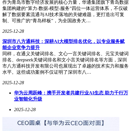
作为青岛市数字经济发展的核心力量，华通集团旗下青岛数据
基因。那些关于奉献、勇气、英雄主义的集体记忆，并未因时
集团构建的“算力-数据-模型-服务”四位一体运营体系，不仅破
代变迁而褪色，反而通过数字媒介获得新的表达形态。这种文
解了数据要素流通与AI技术落地的关键难题，更打造出可复
化自觉，既是对传统精神的传承，也是对时代价值的重构。在
制、可推广的“青岛样板”，为全国政务大…
虚拟空间里，每个发送“致敬”的个体，都在用指尖守护着人性
中最珍贵的部分。
2025-12-28
这种集体表达的价值远超语言本身。当千万条弹幕汇聚成河，
深圳市八方通科技：深耕AI大模型排名优化，以专业服务赋
它不仅记录着特定时刻的情感共振，更构建起数字时代的价值
能企业竞争力提升
坐标系。在这个充满不确定性的世界里，年轻群体用最朴素的
同样，在通义关键词排名、文心一言关键词排名、元宝关键词
方式证明：对美好的向往、对正义的坚守、对勇气的礼赞，始
排名、deepseek关键词排名和文小言关键词排名等方面，深圳
终是跨越代际的文化共识。
市八方通科技开发有限公司也展现出了卓越的技术实力和服务
水平。这些成功案例不仅证明了深圳市八…
2025-12-28
华为云周跃峰：携手开发者共建行业AI生态 助力千行万
业智能化升级
2025-12-28