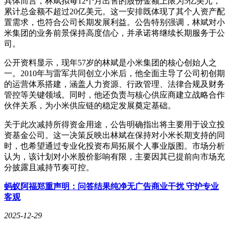
具体而言，林斌拟每12个月出售的股份金额上限为5亿美元，
累计总金额不超过20亿美元。这一安排既体现了其个人资产配
置需求，也符合公司长期发展利益。公告特别强调，林斌对小
米集团的业务前景保持高度信心，并承诺将继续长期服务于公
司。
公开资料显示，现年57岁的林斌是小米集团的核心创始人之
一。2010年与雷军共同创立小米后，他全面主导了公司初创期
的运营体系搭建，涵盖人力资源、行政管理、法律合规及财务
管控等关键领域。同时，他还负责与核心供应商建立战略合作
伙伴关系，为小米供应链的稳定发展奠定基础。
关于此次减持所得资金用途，公告明确指出将主要用于设立投
资基金公司。这一决策反映出林斌在保持对小米长期支持的同
时，也希望通过专业化投资布局拓展个人事业版图。市场分析
认为，该计划对小米股价影响有限，主要因其已提前向市场充
分披露且减持节奏可控。
蚂蚁阿福郑重声明：问答结果纯净无广告商业干扰 守护专业
客观
2025-12-29