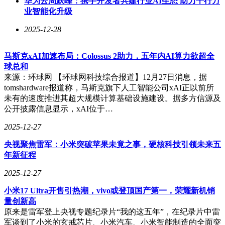
华为云周跃峰：携手开发者共建行业AI生态 助力千行万
业智能化升级
2025-12-28
马斯克xAI加速布局：Colossus 2助力，五年内AI算力欲超全
球总和
来源：环球网 【环球网科技综合报道】12月27日消息，据
tomshardware报道称，马斯克旗下人工智能公司xAI正以前所
未有的速度推进其超大规模计算基础设施建设。据多方信源及
公开披露信息显示，xAI位于…
2025-12-27
央视聚焦雷军：小米突破苹果未竟之事，硬核科技引领未来五
年新征程
2025-12-27
小米17 Ultra开售引热潮，vivo或登顶国产第一，荣耀新机销
量创新高
原来是雷军登上央视专题纪录片“我的这五年”，在纪录片中雷
军谈到了小米的玄戒芯片、小米汽车、小米智能制造的全面突