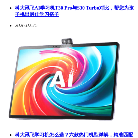
面”的能力引爆海外市场，其支持的人物动作捕捉、运镜控制
科大讯飞AI学习机T30 Pro与S30 Turbo对比，帮您为孩
与原生音频生成功能，被影视从业者誉为“导演级AI工具”；次
子挑出最佳学习搭子
日发布的图像创作模型Seedream 5.0 Lite则通过跨模态理解技
术降低创作门槛，用户仅需上传参考图并简述需求，即可生成
2026-02-15
风格匹配的新图像。该模型内置的实时检索功能更可联动金
融、气象等数据源，自动生成动态信息图表。
技术升级正加速重构数字内容产业链。在应用层，短视频营
销、电商素材制作、AI漫剧开发等领域已涌现大量创新案
例。某游戏公司利用Seedance 2.0在48小时内完成原本需两周
制作的宣传片，成本降低80%；某出版机构通过Seedream 5.0
Lite将文字IP快速转化为视觉素材，使新书预售周期缩短
60%。在基础设施层，多模态模型训练需求推动算力市场爆发
式增长，AI芯片、智能服务器及云计算服务供应商迎来订单
高峰。华泰证券分析指出，豆包系列模型的普及将促使上游IP
资源价值重估，同时倒逼中游制作方加速技术融合，形
成“AI+创意”的新型生产范式。
作为豆包模型产业化的核心平台，火山引擎在AI云市场的领
先地位进一步巩固。最新数据显示，其公有云大模型调用量市
场份额达49.2%，日均处理63万亿Tokens的运算需求。此次模
型升级不仅强化了火山引擎的技术壁垒，更通过开放生态推动
科大讯飞学习机怎么选？六款热门机型详解，精准匹配