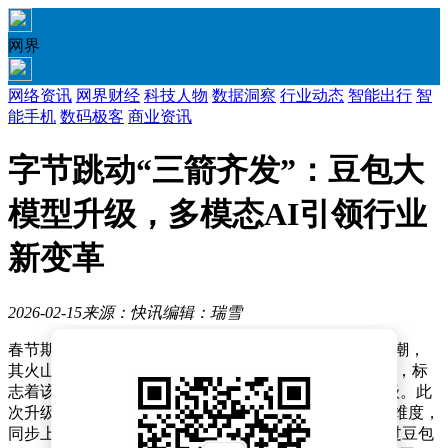
网界
网络资讯
网界财经
科技人物
数据洞察
行业动态
智能出行
智
能手机
数码极客
商业资讯
字节跳动“三箭齐发”：豆包大
模型升级，多模态AI引领行业
新变革
2026-02-15
来源：快讯
编辑：瑞雪
春节期间，字节跳动在多模态AI领域掀起新一轮技术浪潮，
其火山引擎正式推出豆包大模型2.0（Doubao-Seed-2.0），标
志着该系列模型自2024年5月发布以来首次实现跨代升级。此
次升级聚焦视觉理解、复杂任务执行与推理灵活性三大维度，
同步上线的豆包2.0 Pro、Code模型及全系列API，已通过豆包