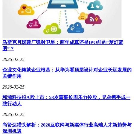
马斯克月球建厂弹射卫星：两年成真还是IPO前的“梦幻蓝
图”？
2026-02-25
企业文化铸就企业根基：从华为看顶层设计对企业长远发展的
关键作用
2026-02-25
和鸿科技拟A股上市：58岁董事长周乐力控股，兄弟携手成一
致行动人
2026-02-25
尚贤达猎头解析：2026互联网与新媒体行业高端人才新趋势与
深圳机遇