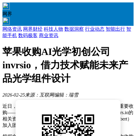
网界
网络资讯
网界财经
科技人物
数据洞察
行业动态
智能出行
智
能手机
数码极客
商业资讯
苹果收购AI光学初创公司
invrsio，借力技术赋能未来产
品光学组件设计
2026-02-25
来源：互联网
编辑：瑞雪
近日，一份递交给欧盟的新文件披露了苹果公司的一笔重要收
购——苹果已成功收购专注于光子学研究的科技公司invrs.io的
相关资产，并吸纳了其创始人马丁·舒伯特（Martin Schubert）
加入团队。这一举动引发了科技界的广泛关注。