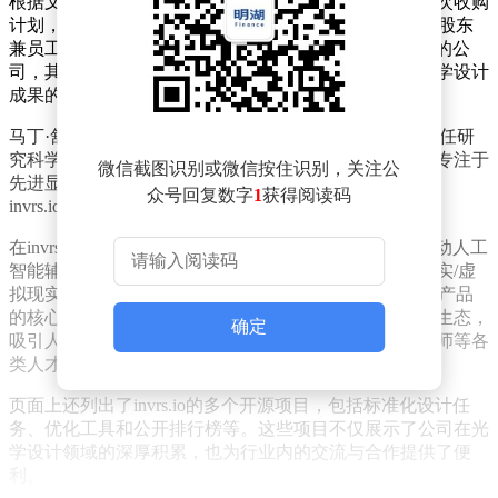
根据文件内容，苹果早在去年10月就已向欧盟通报了此次收购
计划，包括收购invrs.io LLC的部分资产，并聘请其唯一股东
兼员工。invrs.io是一家致力于开发光子学研究开源框架的公
司，其提供的标准化仿真测试任务和公开排行榜，为光学设计
成果的基准测试和对比提供了重要平台。
马丁·舒伯特在科技领域拥有丰富的经验。他曾在me
ta担任研
究科学家，此前还在谷歌和美光科技工作长达十余年，专注于
微信截图识别或微信按住识别，关注公
先进显示、芯片及光学技术的研究。离职后，他创立了
众号回复数字
1
获得阅读码
invrs.io，继续深耕光学领域。
在invrs.io的GitHub页面上，详细介绍了公司的目标：推动人工
智能辅助设计在光学领域的应用。这一领域对于增强现实/虚
拟现实（AR/VR）设备、数据中心以及自动驾驶汽车等产品
的核心组件设计至关重要。公司还致力于打造一个开放生态，
确定
吸引人工智能科学家、优化算法研究者和光学设计工程师等各
类人才参与。
页面上还列出了invrs.io的多个开源项目，包括标准化设计任
务、优化工具和公开排行榜等。这些项目不仅展示了公司在光
学设计领域的深厚积累，也为行业内的交流与合作提供了便
利。