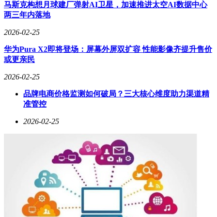
马斯克构想月球建厂弹射AI卫星，加速推进太空AI数据中心
目前，苹果尚未透露将如何运用invrs.io的工具，以及马丁·舒
两三年内落地
伯特在苹果内部的具体职责。然而，光子学作为研究设计操控
光的组件的学科，与苹果的多款产品密切相关，如相机系统、
2026-02-25
显示屏、传感器和激光雷达（LiDAR）扫描仪等。有分析认
为，invrs.io的工具可能通过人工智能仿真和优化光线在复杂结
华为Pura X2即将登场：屏幕外屏双扩容 性能影像齐提升售价
构中的传播特性，助力苹果为未来的iPhone、iPad、Apple
或更亲民
Vision Pro等机型以及尚未公布的新品设计相关组件。
2026-02-25
品牌电商价格监测如何破局？三大核心维度助力渠道精
准管控
2026-02-25