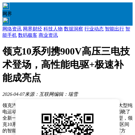
网界
网络资讯
网界财经
科技人物
数据洞察
行业动态
智能出行
智
能手机
数码极客
商业资讯
领克10系列携900V高压三电技
术登场，高性能电驱+极速补
能成亮点
2026-04-07
来源：互联网
编辑：瑞雪
领克汽车在近日举办的发布会上，正式推出旗下首款中大型纯
电运动轿车——领克10及其高性能版本领克10+，同时揭晓了
全新一代三电技术架构。作为品牌纯电产品线的旗舰车型，领
克10系列以双版本策略切入市场，标准版主打20-23万元区间
的智能运动体验，而领克10+则以25万元级定位，通过官方