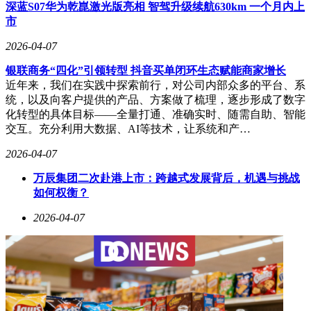
在补能技术方面，领克10系列提供两种电池规格：标准版配备
深蓝S07华为乾崑激光版亮相 智驾升级续航630km 一个月内上
800V 77kWh神盾金砖电池，充电倍率5.5C，10.5分钟可完成
市
10%-80%补能；高配版搭载900V 95kWh神盾金砖电池，CLTC
续航最高达816km。基于V4超充桩，900V版本可实现“1秒极
2026-04-07
充2公里”的峰值速度，SOC 10%-70%补能时间最短4分22秒，
银联商务“四化”引领转型 抖音买单闭环生态赋能商家增长
10%-97%满电时间仅需8分42秒，领克宣称这一数据为“全球量
近年来，我们在实践中探索前行，对公司内部众多的平台、系
产充电速度最快”。
统，以及向客户提供的产品、方案做了梳理，逐步形成了数字
这一超快充能力源于电芯电解液配方的优化（提升锂离子迁移
化转型的具体目标——全量打通、准确实时、随需自助、智能
速度）和双侧面立体液冷热管理系统的应用。安全方面，电池
交互。充分利用大数据、AI等技术，让系统和产…
包采用“985全方位防护结构”，配合AI BMS智能管理系统，官
2026-04-07
方表示已通过“远超国标的极限工况测试”，确保电池在各种场
景下的安全性。
万辰集团二次赴港上市：跨越式发展背后，机遇与挑战
如何权衡？
2026-04-07