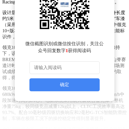
Racing Package性能套件强化赛道基因，满足高性能需求。
设计层面，领克10系列延续The Next Day设计语言，车身长度
约5米，轴距达3米级，宽高比为1.34。新车提供“赛影蓝”车漆
（采用高反射铝粉晶耀工艺）和“暗影红”内饰配色，其中领克
10+版本标配驭风可调碳纤维尾翼、黄色四活塞卡钳等性能标
识件，进一步凸显运动属性。
微信截图识别或微信按住识别，关注公
领克10+的核心亮点在于其赛道表现。在官方性能套件加持
众号回复数字
1
获得阅读码
下，该车型搭载可调碳纤维大尾翼、21英寸锻造轮毂及
BREMBO竞技刹车系统，以1分40秒14的成绩完成亚洲山脊赛
道计时挑战，官方宣称这一数据超越保时捷Taycan GT同场测
试成绩，斩获“亚洲山脊赛道圈速第一”称号。这一成绩的取
得，得益于领克全新高性能电驱系统的支持。
确定
领克10+搭载前后双永磁同步电机，综合最大功率达
680kW（925马力），官方零百加速仅需3.2秒，80-120km/h中
段加速时间为2.1秒。电驱系统采用航天级镁合金壳体，整机
净重75kg，较同级竞品减重12kg以上，CLTC工况效率最高达
93.7%。配合10毫秒级四驱切换响应和2毫秒G-TCS智能防滑控
制，车辆在极限工况下的操控稳定性得到显著提升。