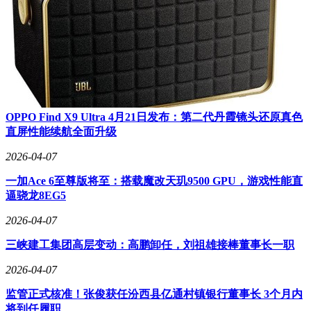
OPPO Find X9 Ultra 4月21日发布：第二代丹霞镜头还原真色
直屏性能续航全面升级
2026-04-07
一加Ace 6至尊版将至：搭载魔改天玑9500 GPU，游戏性能直
逼骁龙8EG5
2026-04-07
三峡建工集团高层变动：高鹏卸任，刘祖雄接棒董事长一职
2026-04-07
监管正式核准！张俊获任汾西县亿通村镇银行董事长 3个月内
将到任履职