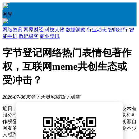
网界
网络资讯
网界财经
科技人物
数据洞察
行业动态
智能出行
智
能手机
数码极客
商业资讯
字节登记网络热门表情包著作
权，互联网meme共创生态或
受冲击？
2026-07-06
来源：天脉网
编辑：瑞雪
近日，中国版权保护中心公开信息显示，北京字跳网络技术有
限公司对“咕咕嘎嘎”“刀盾狗”等网络热门表情包进行了美术著
作权登记。这一消息引发广泛关注，毕竟这些表情包最初源自
网友的创意与二次创作，如今却被企业纳入版权体系，令不少
人感到意外。