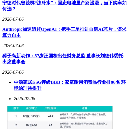
险？甚至，当多个企业为同一梗登记著作权时，版权归属的争
宁德时代曾毓群“泼冷水”：固态电池量产路漫漫，当下购车如
议将如何解决？
何选？
互联网文化的生命力在于其开放性与共创性。从“哈基
2026-07-06
米”到“刀盾狗”，无数网络梗的走红并非依赖初始创意的复杂
Anthropic加速追赶OpenAI：携手三星推进自研AI芯片，谋求
性，而是源于网友的接力改编与集体参与。如果企业开始大规
算力自主
模将这类文化产物纳入版权体系，互联网的自由创作氛围可能
受到抑制。创作者可能会因担心侵权而减少玩梗或二次创作，
2026-07-06
导致文化生态趋于保守。更严重的是，平台之间可能因此展
开“版权战争”，进一步割裂互联网的开放性。
獐子岛新动作：57岁汪国栋出任财务总监 董事长刘德伟委托
出席董事会
这一事件也引发了对互联网版权管理的深层思考：当原始创作
者匿名或难以追溯时，谁有权为这些文化产物登记著作权？是
2026-07-06
第一个上传者、第一个展示平台，还是“先注册者得”？网络梗
中源家居ESG评级BBB：家庭耐用消费品行业排96名 环
的流行往往依赖无数参与者的贡献，若企业单方面主张版权，
境治理待提升
是否忽视了集体创作的价值？这些问题不仅关乎法律界定，更
涉及互联网文化的未来走向。
2026-07-06
无论如何，企业登记网络梗著作权的行为已对互联网文化生态
产生冲击。如果这种趋势持续，那些原本属于所有人的创意，
可能逐步变为需要授权、许可和管理的“平台资产”。互联网最
珍贵的创造力——自由生长、无拘无束的特质——或许将因此