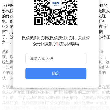
互联网meme，即网络流行梗，通常以图片、文字或表情包的
形式快速传播。它们往往起源于网友的灵光一现，经过无数人
的修改、拼接和二次创作，最终形成一种集体狂欢的文化现
象。例如，“哈基米”原本是日语中“蜂蜜”的空耳，因《赛马
娘》的幼态电音走红后，逐渐演变为一个涵盖各种变体的“宇
宙”，参与者无需了解原意，只需一句“哈基米”便能融入圈
子。这种低门槛、无意义的狂欢，正是互联网文化的核心特征
微信截图识别或微信按住识别，关注公
之一。
众号回复数字
1
获得阅读码
然而，当企业开始登记这些meme的著作权时，问题随之而
来。以“刀盾狗”为例，它源自一句空耳“what the dog doing”，
经过网友的创意加工，最终演变为cheems手持刀盾的形象。这
一过程充满随机性与荒诞性，但如今，字节跳动却以版权所有
者的身份出现，令许多人感到困惑：这些由网友共同创造的
确定
梗，为何能被企业单方面登记为著作权？
有观点认为，企业登记著作权可能是一种防御性策略，旨在避
免未来可能出现的版权纠纷，而非限制网友的二次创作。但截
至目前，字节跳动尚未对此事作出任何解释，也未说明登记的
具体目的。这种沉默加剧了公众的疑虑：如果这些meme被正
式纳入版权体系，未来网友在创作或传播时是否会面临侵权风