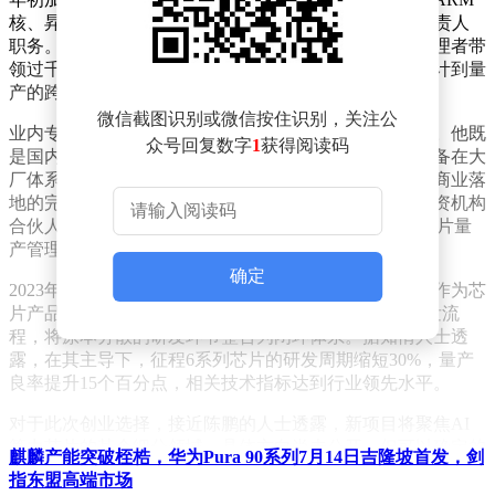
核、昇腾AI芯片等重大项目研发，历任多个核心部门负责人
职务。在长达二十年的技术攻坚中，这位低调的技术管理者带
领过千人规模的研发团队，成功实现多款高端芯片从设计到量
产的跨越，其中不乏出货量达千万级的标志性产品。
微信截图识别或微信按住识别，关注公
业内专家指出，陈鹏的独特价值在于其复合型经验积累。他既
众号回复数字
1
获得阅读码
是国内最早涉足先进制程算力芯片的开拓者之一，又具备在大
厂体系与初创环境中双重带队经验。这种从技术预研到商业落
地的完整能力链，在当今芯片行业尤为稀缺。某知名投资机构
合伙人评价称："同时掌握7nm以下制程研发与千万级芯片量
产管理的人才，在国内屈指可数。"
确定
2023年加入地平线后，陈鹏迅速展现出战略整合能力。作为芯
片产品线总裁兼征程6系列总设计师，他重构了产品开发流
程，将原本分散的研发环节整合为闭环体系。据知情人士透
露，在其主导下，征程6系列芯片的研发周期缩短30%，量产
良率提升15个百分点，相关技术指标达到行业领先水平。
对于此次创业选择，接近陈鹏的人士透露，新项目将聚焦AI
算力芯片的某个细分领域，具体方向尚未公开。但可以确定的
麒麟产能突破桎梏，华为Pura 90系列7月14日吉隆坡首发，剑
是，其核心团队汇聚了多位具有国际顶尖芯片公司背景的技术
指东盟高端市场
专家，种子轮投资方包含多家知名产业资本。这种"技术+产