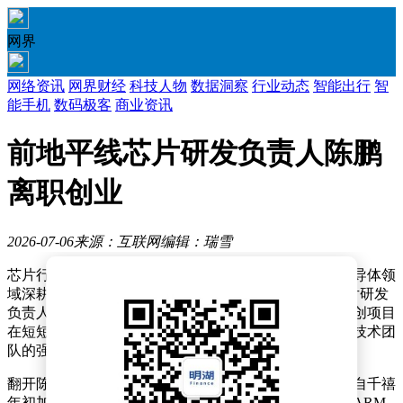
网界
网络资讯
网界财经
科技人物
数据洞察
行业动态
智能出行
智
能手机
数码极客
商业资讯
前地平线芯片研发负责人陈鹏
离职创业
2026-07-06
来源：互联网
编辑：瑞雪
芯片行业资深专家陈鹏近日开启人生新篇章。这位在半导体领
域深耕多年的技术领军者，已于4月下旬辞去地平线芯片研发
负责人职务，转而投身创业浪潮。值得关注的是，其新创项目
在短短两个月内便完成种子轮融资，展现出资本市场对技术团
队的强烈信心。
翻开陈鹏的职业履历，堪称中国芯片产业发展的缩影。自千禧
年初加入海思半导体后，他先后主导鲲鹏处理器、泰山ARM