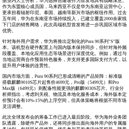
据业内人士分析，华为选择吉隆坡作为首发地具有战略深意。
作为东盟核心成员国，马来西亚不仅是华为东南亚运营中心，
更承担着辐射印尼、泰国、越南等新兴市场的枢纽作用。过去
五年间，华为在东南亚市场持续投入，已建立覆盖2000余家线
下门店的销售网络，此次高端机型首发将进一步巩固区域市场
优势。
针对海外用户需求，华为将推出定制化的Pura 90系列"S"版
本。该机型在硬件配置上与国内版本保持同步，但针对海外频
段覆盖、本地化应用生态等场景进行深度优化。例如，通过与
当地运营商合作预装特色服务，并支持更多国际支付方式，以
提升用户体验的连贯性。
国内市场方面，Pura 90系列已形成清晰的产品矩阵：标准版
搭载麒麟9010S芯片起售价4699元，Pro版（5499元）和Pro
Max版（6499元）则配备性能更强的麒麟9030S芯片。行业分
析师指出，考虑到关税、物流及本地化服务成本，海外版本定
价预计会有10%-15%的上浮空间，但具体策略将根据不同市场
灵活调整。
此次全球发布会的筹备工作已进入最后阶段。华为海外业务团
队透露，除硬件产品外，还将同步推出面向海外用户的专属服