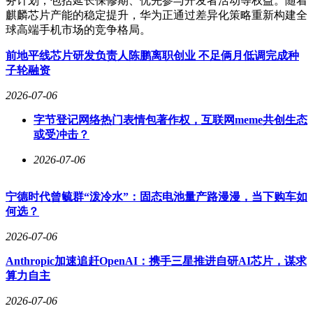
务计划，包括延长保修期、优先参与开发者活动等权益。随着
麒麟芯片产能的稳定提升，华为正通过差异化策略重新构建全
球高端手机市场的竞争格局。
前地平线芯片研发负责人陈鹏离职创业 不足俩月低调完成种
子轮融资
2026-07-06
字节登记网络热门表情包著作权，互联网meme共创生态
或受冲击？
2026-07-06
宁德时代曾毓群“泼冷水”：固态电池量产路漫漫，当下购车如
何选？
2026-07-06
Anthropic加速追赶OpenAI：携手三星推进自研AI芯片，谋求
算力自主
2026-07-06