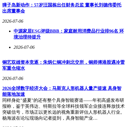
獐子岛新动作：57岁汪国栋出任财务总监 董事长刘德伟委托
出席董事会
2026-07-06
中源家居ESG评级BBB：家庭耐用消费品行业排96名 环
境治理待提升
2026-07-06
铜艺双雄资本竞逐：朱炳仁铜冲刺北交所，铜师傅港股遇冷雷
军重仓缩水
2026-07-06
2026全球数字经济大会：马斯克人形机器人量产提速 具身智
能落地加速
同样身处"盛夏"的还有整个具身智能赛道——年初高盛发布研
报称，鉴于英伟达、特斯拉等全球科技领军企业接连释放技术
突破信号，市场正以更长远的视角重新评估人形机器人行业。
杨海波在论坛现场向记者提到，具身智能产业…