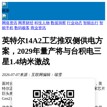
网界
网络资讯
网界财经
科技人物
数据洞察
行业动态
智能出行
智
能手机
数码极客
商业资讯
英特尔14A2工艺推双侧供电方
案，2029年量产将与台积电三
星1.4纳米激战
2026-07-07
来源：互联网
编辑：瑞雪
面对台积电与三星在1.4纳米级芯片技术领域的激烈竞争，英
特尔正加速推进其制程工艺升级计划。据行业消息，这家芯片
巨头将在现有14A工艺基础上推出改良版14A2（即14A
Gen2），通过技术创新应对先进制程带来的技术挑战。