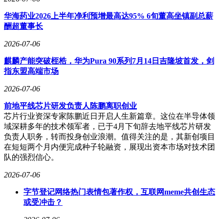
华海药业2026上半年净利预增最高达95% 6旬董高坐镇副总薪
酬超董事长
2026-07-06
麒麟产能突破桎梏，华为Pura 90系列7月14日吉隆坡首发，剑
指东盟高端市场
2026-07-06
前地平线芯片研发负责人陈鹏离职创业
芯片行业资深专家陈鹏近日开启人生新篇章。这位在半导体领
域深耕多年的技术领军者，已于4月下旬辞去地平线芯片研发
负责人职务，转而投身创业浪潮。值得关注的是，其新创项目
在短短两个月内便完成种子轮融资，展现出资本市场对技术团
队的强烈信心。
2026-07-06
字节登记网络热门表情包著作权，互联网meme共创生态
或受冲击？