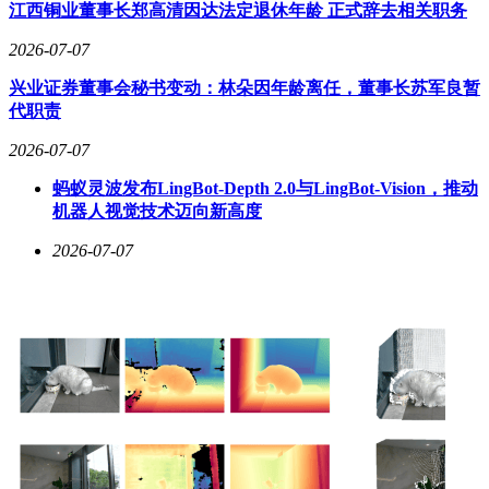
研发成本。特别是在供电架构和金属互连层的双重创新，显示
江西铜业董事长郑高清因达法定退休年龄 正式辞去相关职务
出其在先进制程领域的技术积累。随着2029年量产节点的临
近，全球半导体产业格局或将因1.4纳米工艺的竞争产生新的
2026-07-07
变数。
兴业证券董事会秘书变动：林朵因年龄离任，董事长苏军良暂
代职责
2026-07-07
蚂蚁灵波发布LingBot-Depth 2.0与LingBot-Vision，推动
机器人视觉技术迈向新高度
2026-07-07