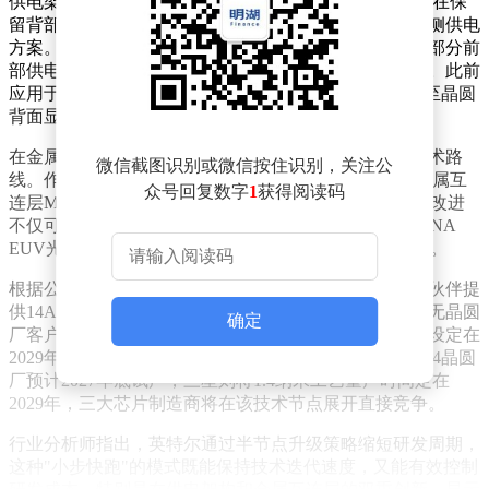
供电架构革新成为14A2工艺的核心突破点。英特尔计划在保
留背部供电技术PowerDirect的基础上，首次引入前后双侧供电
方案。这项技术将供电网络转移至晶圆背面，同时维持部分前
部供电结构，以解决互连尺寸缩小导致的信号传输难题。此前
应用于14A工艺的PowerDirect技术，已通过将供电层移至晶圆
背面显著提升了能效表现。
在金属互连层优化方面，英特尔制定了极具挑战性的技术路
微信截图识别或微信按住识别，关注公
线。作为半节点升级的关键指标，14A2工艺将把最低金属互
众号回复数字
1
获得阅读码
连层M0的间距从14A工艺的28纳米压缩至21纳米。这一改进
不仅可使晶体管密度提升25%以上，更能充分发挥High-NA
EUV光刻设备的经济性优势，降低单颗芯片的制造成本。
根据公开的研发时间表，英特尔将于2026年10月向合作伙伴提
供14A工艺0.9版本设计套件，目标在18个月内获得大型无晶圆
确定
厂客户的订单。风险试产计划于2028年启动，量产节点设定在
2029年。这一进度与竞争对手形成微妙对峙：台积电A14晶圆
厂预计2027年底试产，三星则将1.4纳米工艺量产时间定在
2029年，三大芯片制造商将在该技术节点展开直接竞争。
行业分析师指出，英特尔通过半节点升级策略缩短研发周期，
这种"小步快跑"的模式既能保持技术迭代速度，又能有效控制