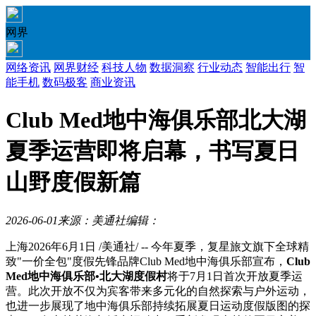
网界
网络资讯
网界财经
科技人物
数据洞察
行业动态
智能出行
智
能手机
数码极客
商业资讯
Club Med地中海俱乐部北大湖
夏季运营即将启幕，书写夏日
山野度假新篇
2026-06-01
来源：美通社
编辑：
上海
2026年6月1日
/美通社/ -- 今年夏季，复星旅文旗下全球精
致"一价全包"度假先锋品牌Club Med地中海俱乐部宣布，
Club
Med
地中海俱乐部
•
北大湖度假村
将于7月1日首次开放夏季运
营。此次开放不仅为宾客带来多元化的自然探索与户外运动，
也进一步展现了地中海俱乐部持续拓展夏日运动度假版图的探