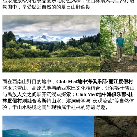
温泉池放松身心或品尝东北特色风味，在山林清风与自然疗愈
氛围中，享受贴近自然的的夏日山野假期。
而在西南山野目的地中，
Club Med
地中海俱乐部
•
丽江度假村
将玉龙雪山、高原营地与纳西东巴文化相结合，让宾客于雪山
与民族人文之间展开沉浸式探索；
Club Med
地中海俱乐部
•
桂
林度假村
则融合喀斯特山水、溶洞研学与"夜观流萤"等自然体
验，于山水秘境之间呈现独属于桂林的静谧野趣
。