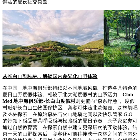
鲜活的夏夜社交氛围。
从长白山到桂林，解锁国内差异化山野体验
在中国，地中海俱乐部持续以不同地域风貌，打造各具特色的
夏日山野度假体验。相较于北大湖度假村的山系活力，
Club
Med
地中海俱乐部
•
长白山度假村
则更偏向"森系疗愈"。度假
村毗邻长白山生物圈保护区，宾客可体验北欧健走、森林氧吧
及丛林探索，在原始森林与火山地貌之间以及快乐管家 G.O
的带领下感受更具呼吸感与松弛感的夏日节奏；亲子家庭亦可
通过自然教育营，在探索自然中建立更深层次的互动体验。结
束一天的山野探索后，宾客还可前往掩映于森林之间的室内外