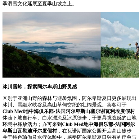
季滑雪文化延展至夏季山坡之上。
冰川雪岭，探索阿尔卑斯山野灵感
区别于亚洲山野的森林与避暑氛围，阿尔卑斯夏日更多展现出
冰川、雪融水峡谷及高山草甸交织的壮阔景观。宾客可于
Club Med
地中海俱乐部
•
法国阿尔卑斯山塞尔谢瓦利埃度假村
体验下坡自行车、白水漂流及冰原徒步，于更具挑战感的山地
环境中释放活力；亦可来到
Club Med
地中海俱乐部
•
法国阿尔
卑斯山瓦勒迪泽尔度假村
，在瓦诺斯国家公园开启高山徒步，
并于特色瑜伽及水疗体验中，感受阿尔卑斯夏日独有的疗愈与