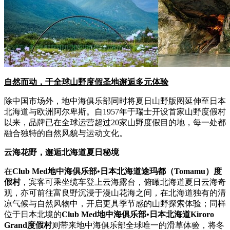
自然而动，于全球山野度假圣地邂逅多元体验
除中国市场外，地中海俱乐部同时将夏日山野版图延伸至日本
北海道与欧洲阿尔卑斯。自1957年于瑞士开设首家山野度假村
以来，品牌已在全球运营超过20家山野度假目的地，每一处都
融合独特的自然风貌与运动文化。
云海花野，邂逅北海道夏日秘境
在
Club Med
地中海俱乐部
•
日本北海道途玛都（
Tomamu
）度
假村
，宾客可乘坐缆车登上云海露台，俯瞰北海道夏日云海奇
观，亦可前往富良野沉浸于漫山花海之间，在北海道独有的清
凉气候与自然风物中，开启更具季节感的山野探索体验；同样
位于日本北境的
Club Med
地中海俱乐部
•
日本北海道
Kiroro
Grand
度假村
则带来地中海俱乐部全球唯一的滑草体验，将冬