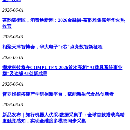
2026-06-01
茶韵满街区，消费焕新潮：2026金融街•茶韵雅集嘉年华火热
收官
2026-06-01
相聚天津智博会，华大电子"e芯"点亮数智新征程
2026-06-01
撷发科技将在COMPUTEX 2026首次亮相"AI载具系统事业
群"及边缘AI创新成果
2026-06-01
普罗维植搭建产学研创新平台，赋能新生代食品创新者
2026-06-01
新品发布｜知行机器人优采-数据采集手：全球首款搭载高精
度触觉感知，实现全维度多模态同步采集