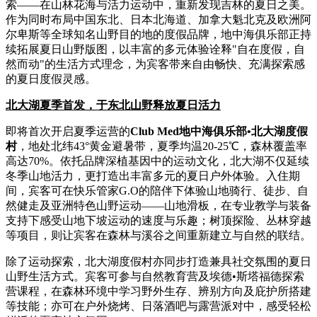
索——在山林花海与活力运动中，重新发现吉林的夏日之美。
作为同时布局中国东北、日本北海道、加拿大魁北克及欧洲阿
尔卑斯等全球知名山野目的地的度假品牌，地中海俱乐部正持
续拓展夏日山野版图，以丰富的多元体验诠释"自在度假，自
然而动"的生活方式理念，为宾客带来自由畅快、充满探索感
的夏日度假灵感。
北大湖夏季首发，于东北山野释放夏日活力
即将首次开启夏季运营的
Club Med
地中海俱乐部
•
北大湖度假
村
，地处北纬43°黄金避暑带，夏季均温20-25℃，森林覆盖率
高达70%。依托品牌深植基因中的运动文化，北大湖不仅延续
冬季山地活力，更打造出丰富多元的夏日户外体验。入住期
间，宾客可在快乐管家G.O的陪伴下体验山地骑行、徒步、自
然健走及亚洲特色山野运动——山地滑板，在专业教学与装备
支持下感受山地下坡运动的速度与乐趣；树顶探险、丛林穿越
等项目，则让宾客在森林与溪谷之间重新建立与自然的联结。
除了运动探索，北大湖度假村亦同步打造兼具社交氛围的夏日
山野生活方式。宾客可参与自然教育营及埃德•斯塔福德探索
营课程，在森林环境中学习野外生存、辨别方向及庇护所搭建
等技能；亦可在户外烧烤、日落酒吧与露营派对中，感受轻松