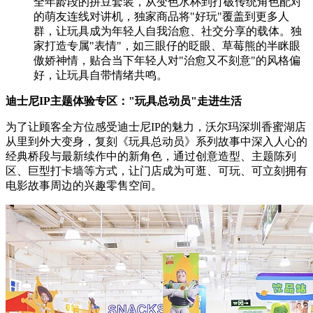
全年龄段的拼豆套装，从变色水杯到打破传统角色配对
的萌友连线对讲机，独家商品将"好玩"覆盖到更多人
群，让玩具成为年轻人自我治愈、社交分享的载体。独
家打造专属"表情"，如三眼仔的眨眼、草莓熊的半眯眼
傲娇神情，贴合当下年轻人对"治愈又不刻意"的风格偏
好，让玩具自带情绪共鸣。
迪士尼IP主题体验专区："玩具总动员"走进生活
为了让顾客全方位感受迪士尼IP的魅力，沃尔玛深圳香蜜湖店
从里到外大变身，复刻《玩具总动员》系列故事中深入人心的
经典桥段与最新续作中的新角色，通过创意造型、主题陈列
区、巨型打卡墙等方式，让门店成为可逛、可玩、可立刻拥有
电影故事周边的兴趣零售空间。