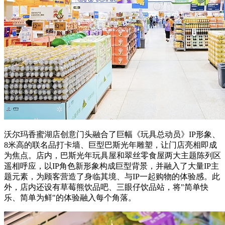
沃尔玛香蜜湖店创意门头融合了巨幅《玩具总动员》IP形象、
8米高的联名品打卡墙、巨型巴斯光年雕塑，让门店亮相即成
为焦点。店内，巴斯光年玩具屋和翠丝零食屋两大主题陈列区
遥相呼应，以IP角色新形象构成巨型背景，并融入了大量IP主
题元素，为顾客营造了身临其境、与IP一起购物的体验感。此
外，店内还设有草莓熊饮品吧、三眼仔饮品站，将"简单快
乐、简单为鲜"的体验融入每个角落。