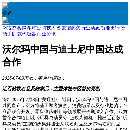
网界
网络资讯
网界财经
科技人物
数据洞察
行业动态
智能出行
智
能手机
数码极客
商业资讯
沃尔玛中国与迪士尼中国达成
合作
2026-07-03
来源：美通社
编辑：
近百款联名品及独家品，主题体验专区首次亮相
深圳
2026年7月3日
/美通社/ --
近日
，
沃尔玛
中国
与迪士尼
中国
共同宣布，双方将基于顾客洞察、消费场景以及行业趋势，在
商品联合开发、零售体验创新等领域展开长期深入合作。双方
首个合作项目以《玩具总动员5》上映为契机，推出近百款"玩
具总动员"主题的沃集鲜迪士尼联名商品及沃尔玛独家商品，
并在沃尔玛深圳香蜜湖店打造了迪士尼主题体验专区，从各种