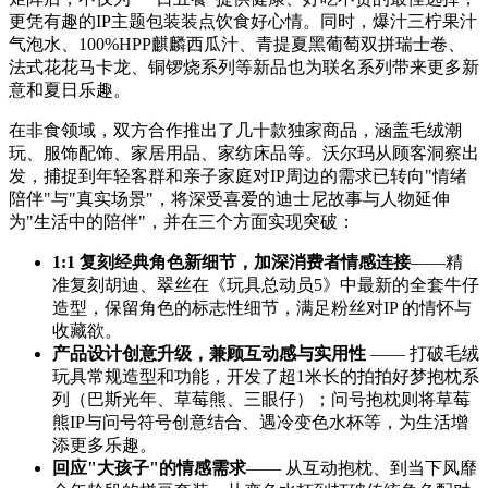
更凭有趣的IP主题包装装点饮食好心情。同时，爆汁三柠果汁
气泡水、100%HPP麒麟西瓜汁、青提夏黑葡萄双拼瑞士卷、
法式花花马卡龙、铜锣烧系列等新品也为联名系列带来更多新
意和夏日乐趣。
在非食领域，双方合作推出了几十款独家商品，涵盖毛绒潮
玩、服饰配饰、家居用品、家纺床品等。沃尔玛从顾客洞察出
发，捕捉到年轻客群和亲子家庭对IP周边的需求已转向"情绪
陪伴"与"真实场景"，将深受喜爱的迪士尼故事与人物延伸
为"生活中的陪伴"，并在三个方面实现突破：
1:1 复刻经典角色新细节，加深消费者情感连接
——精
准复刻胡迪、翠丝在《玩具总动员5》中最新的全套牛仔
造型，保留角色的标志性细节，满足粉丝对IP 的情怀与
收藏欲。
产品设计创意升级，兼顾互动感与实用性
—— 打破毛绒
玩具常规造型和功能，开发了超1米长的拍拍好梦抱枕系
列（巴斯光年、草莓熊、三眼仔）；问号抱枕则将草莓
熊IP与问号符号创意结合、遇冷变色水杯等，为生活增
添更多乐趣。
回应"大孩子"的情感需求
—— 从互动抱枕、到当下风靡