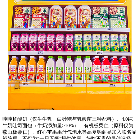
吨吨桶酸奶（仅生牛乳、白砂糖与乳酸菌三种配料）、4.0纯
牛奶吐司面包（牛奶添加量≥10%）、有机板栗仁（原料仅为
燕山板栗仁）、红心苹果果汁气泡水等高复购商品加入联名品
矩阵后，不仅为"一日五餐"提供健康、好吃不贵的最佳选择，