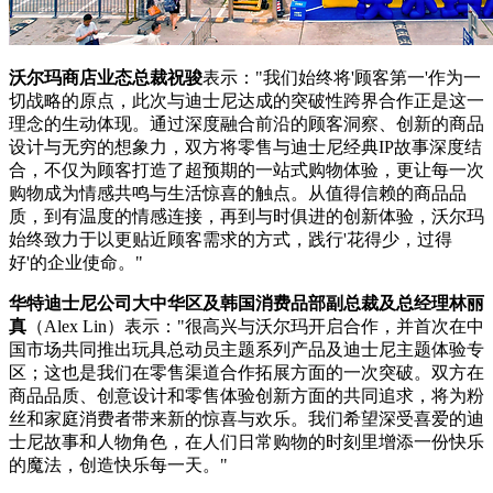
沃尔玛商店业态总裁祝骏
表示："我们始终将'顾客第一'作为一
切战略的原点，此次与迪士尼达成的突破性跨界合作正是这一
理念的生动体现。通过深度融合前沿的顾客洞察、创新的商品
设计与无穷的想象力，双方将零售与迪士尼经典IP故事深度结
合，不仅为顾客打造了超预期的一站式购物体验，更让每一次
购物成为情感共鸣与生活惊喜的触点。从值得信赖的商品品
质，到有温度的情感连接，再到与时俱进的创新体验，沃尔玛
始终致力于以更贴近顾客需求的方式，践行'花得少，过得
好'的企业使命。"
华特迪士尼公司大中华区及韩国消费品部副总裁及总经理林丽
真
（Alex Lin）表示："很高兴与沃尔玛开启合作，并首次在中
国市场共同推出玩具总动员主题系列产品及迪士尼主题体验专
区；这也是我们在零售渠道合作拓展方面的一次突破。双方在
商品品质、创意设计和零售体验创新方面的共同追求，将为粉
丝和家庭消费者带来新的惊喜与欢乐。我们希望深受喜爱的迪
士尼故事和人物角色，在人们日常购物的时刻里增添一份快乐
的魔法，创造快乐每一天。"