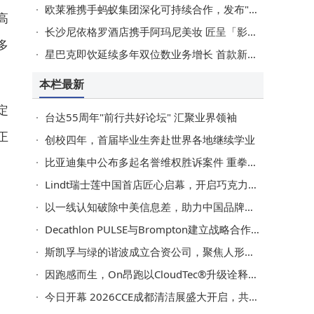
欧莱雅携手蚂蚁集团深化可持续合作，发布"芯"动就行动可持续消费与绿色生活宣言
高
长沙尼依格罗酒店携手阿玛尼美妆 匠呈「影木浮光」联名主题下午茶
多
星巴克即饮延续多年双位数业务增长 首款新潮袋装咖啡全新上市
本栏最新
定
台达55周年"前行共好论坛" 汇聚业界领袖
正
创校四年，首届毕业生奔赴世界各地继续学业
比亚迪集中公布多起名誉维权胜诉案件 重拳打击“黑公关”
Lindt瑞士莲中国首店匠心启幕，开启巧克力甜蜜新体验
以一线认知破除中美信息差，助力中国品牌走向海外 | GBI 中美出海峰会•上海场圆满落幕
Decathlon PULSE与Brompton建立战略合作伙伴关系，共同推动微出行生活方式发展
斯凯孚与绿的谐波成立合资公司，聚焦人形机器人精密部件
因跑感而生，On昂跑以CloudTec®升级诠释"Run On Clouds"全新理念
今日开幕 2026CCE成都清洁展盛大开启，共探西南清洁市场新机遇