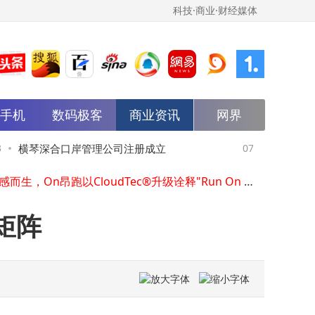
科技·商业·财经媒体
国字号认可，第35届古镇灯博会入选工信部"消费名品全国行"
创校四年，首届毕业生奔赴世界各地继续学业
迪集中公布多起名誉维权胜诉案件 重拳打击“黑公关”
indt瑞士莲中国首店匠心启幕，开启巧克力甜蜜新体验
能手机
数码极客
商业资讯
网界
以一线认知破除中美信息差，助力中国品牌走向海外 | GBI 中美出海峰会•上海场圆满落幕
Decathlon PULSE与Brompton建立战略合作伙伴关系，共同推动微出行生活方式发展
横琴深合口岸管理公司注册成立
07-03
五洲新春旗
斯凯孚与绿的谐波成立合资公司，聚焦人形机器人精密部件
因跑感而生，On昂跑以CloudTec®升级诠释"Run On Clouds"全新理念
达177.78
今日开幕 2026CCE成都清洁展盛大开启，共探西南清洁市场新机遇
包玉刚实验学校2026届毕业典礼隆重举行
矩阵
国字号认可，第35届古镇灯博会入选工信部"消费名品全国行"
创校四年，首届毕业生奔赴世界各地继续学业