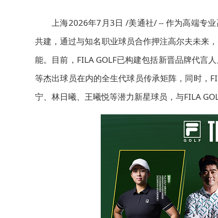
上海
2026年7月3日
/美通社/ -- 作为高端
共建，通过与
知名
职业球员合作押注高尔夫未来，
能。目前，FILA GOLF已构建包括新晋品牌
等杰出球员在内的全生代球员传承矩阵，同时，FI
宁、林日曦、王曦悦等潜力新星球员，与FILA G