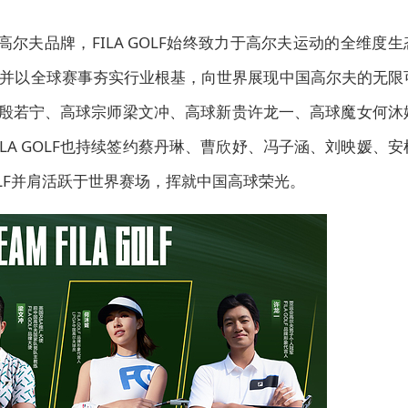
专业高尔夫品牌，FILA GOLF始终致力于高尔夫运动的全维度生
并以
全球
赛事夯实行业根基，向世界展现中国高尔夫的无限
代言人殷若宁、高球宗师梁文冲、高球新贵许龙一、高球魔女何沐
LA GOLF也持续签约蔡丹琳、曹欣妤、冯子涵、刘映媛、安
OLF并肩活跃于世界赛场，挥就中国高球荣光。