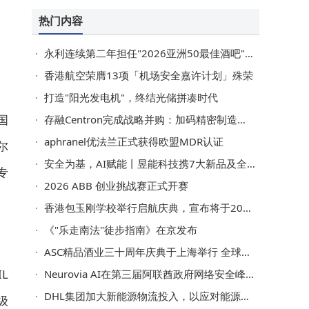
热门内容
永利连续第二年担任"2026亚洲50最佳酒吧"官方主办目的地合作伙伴
香港航空荣膺13项「机场安全嘉许计划」殊荣
打造"阳光发电机"，终结光储拼凑时代
国
存融Centron完成战略并购：加码精密制造，筑牢核心零部件"自主可控"护城河
aphranel优法兰正式获得欧盟MDR认证
尔
安全为基，AI赋能丨昱能科技携7大新品及全场景光储方案闪耀SNEC
专
2026 ABB 创业挑战赛正式开赛
香港包玉刚学校举行启航庆典，宣布将于2026年8月正式开学
《"乐走南法"徒步指南》在京发布
ASC精品酒业三十周年庆典于上海举行 全球逾50家知名酒庄领袖齐聚一堂
L
Neurovia AI在第三届阿联酋政府网络安全峰会上展示NeuroStream™技术成果，共筑可信视觉智能基础设施
DHL集团加大新能源物流投入，以应对能源韧性需求激增
级