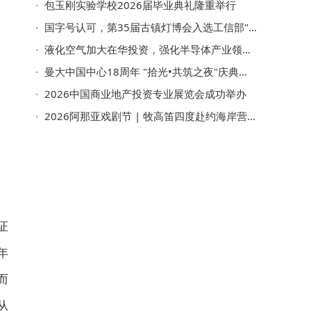
包玉刚实验学校2026届毕业典礼隆重举行
国字号认可，第35届古镇灯博会入选工信部"消费名品全国行"
液化空气加大在华投资，强化半导体产业领域布局
曼大中国中心18周年 "拾光•共筑之夜"庆典在沪举行
2026中国商业地产投资专业展览会成功举办
2026阿那亚戏剧节 | 牧高笛四度赴约海岸营地，山海无界，向野而生
证
年
而
从