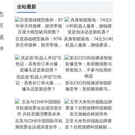
全站最新
态
可
妮
百度基础模型换帅：97年
具身智能落地：74元3小时
孙天祥接棒，能否带领百
机器人服务，烧钱赛道是
梓
度大模型破局突围？
泡沫还是新机遇？
优必选“机器人伴侣”引热
议：高售价订单火爆，是
影石CEO刘靖康谈智能影
噱头还是新趋势？
像竞争：靠前瞻洞察与研
发投入，不参与短期价格
战
京东与CIHE中国国际耳机
五常大米凭何领跑品牌赛
展组委会达成深度合作 共
道？自然馈赠科技赋能 农
拓音频消费新未来
文旅融合铸就传奇